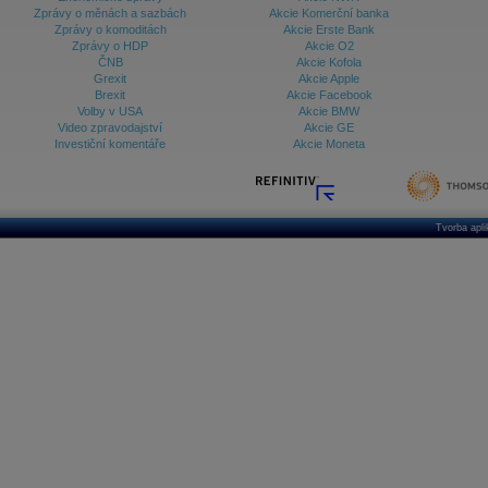
Zprávy o měnách a sazbách
Akcie Komerční banka
Zprávy o komoditách
Akcie Erste Bank
Zprávy o HDP
Akcie O2
ČNB
Akcie Kofola
Grexit
Akcie Apple
Brexit
Akcie Facebook
Volby v USA
Akcie BMW
Video zpravodajství
Akcie GE
Investiční komentáře
Akcie Moneta
Tvorba apl