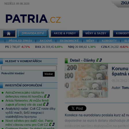
ZKU
NEDĚLE 09.08.2026
ZPRAVODAJSTVÍ
AKCIE & FONDY
MĚNY & SAZBY
KOMODIT
|
PŘEHLED ZPRÁV
|
AKCIOVÉ
|
EKONOMICKÉ
|
MĚNY
|
KOMODITY
|
SL
PX
2 785,07
-0,71%
DAX
26 319,45
0,69%
NDQ
26 690,62
1,30%
CZK/€
24,232
-0,02%
Detail - články
HLEDAT V KOMENTÁŘÍCH
Korunu 
špatná 
Pokročilé hledání
hledat
05.06.2012 
INVESTIČNÍ DOPORUČENÍ
Autor:
Tom
AstraZeneca jako sázka na
defenzivu mimo AI horečku
Arista Networks: AI může firmě
zajistit příznivý vítr do zad
Analytický radar: Colt CZ roste díky
vyšší marži, širší integraci i
Korekce na eurodolaru poslala kurz až na
stabilnějšímu byznysu
dopoledne se euro k dolaru obchoduje zhr
Nové střelivo pro další růst. Patria
mění cílovou cenu pro Colt CZ
rostoucím akciím i dluhopisům na periferi
Goldman Sachs: Je dobrý okamžik