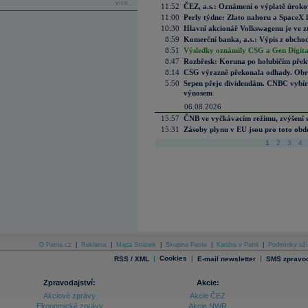
více...
11:52
ČEZ, a.s.: Oznámení o výplatě úrok
11:00
Perly týdne: Zlato nahoru a SpaceX 
10:30
Hlavní akcionář Volkswagenu je ve z
8:59
Komerční banka, a.s.: Výpis z obchod
8:51
Výsledky oznámily CSG a Gen Digital
8:47
Rozbřesk: Koruna po holubičím přek
8:14
CSG výrazně překonala odhady. Obran
5:50
Srpen přeje dividendám. CNBC vybírá
výnosem
06.08.2026
15:57
ČNB ve vyčkávacím režimu, zvýšení s
15:31
Zásoby plynu v EU jsou pro toto obdo
1
2
3
4
O Patria.cz
|
Reklama
|
Mapa Stránek
|
Skupina Patria
|
Kariéra v Patrii
|
Podmínky uží
|
Cookies
|
|
RSS / XML
E-mail newsletter
SMS zpravod
Zpravodajství:
Akcie:
Akciové zprávy
Akcie ČEZ
Ekonomické zprávy
Akcie NWR