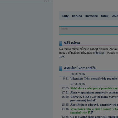
více...
Tagy:
koruna
,
investice
,
forex
,
USD
Reklama
Váš názor
Na tomto místě můžete zahájit diskusi. Zatím
pouze přihlášení uživatelé (
Přihlásit
). Pokud ne
zde
.
Aktuální komentáře
08.08.2026
8:41
Víkendář: Trhy nemají rády prázdné 
07.08.2026
22:05
Slabá data z trhu práce pomohla akc
17:51
Akcie v optimismu, průmysl v extrémn
16:20
UEFA vs. FIFA a „tajné plány vytvoř
pro samotný fotbal“
15:35
Akce Fedu se odsouvá, americký trh 
14:46
Vysychající řeky a ničivé požáry v E
finanční trhy
12:55
Co je vlastně cílem americké centrál