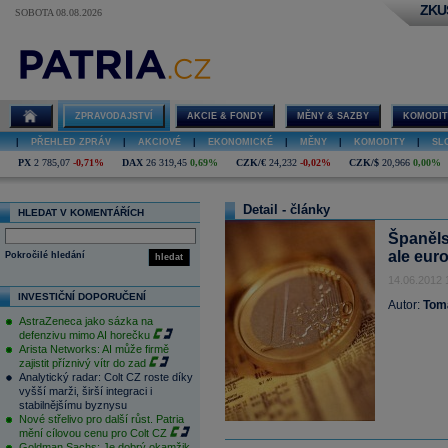
ZKU
SOBOTA 08.08.2026
ZPRAVODAJSTVÍ
AKCIE & FONDY
MĚNY & SAZBY
KOMODIT
|
PŘEHLED ZPRÁV
|
AKCIOVÉ
|
EKONOMICKÉ
|
MĚNY
|
KOMODITY
|
SL
PX
2 785,07
-0,71%
DAX
26 319,45
0,69%
CZK/€
24,232
-0,02%
CZK/$
20,966
0,00%
Detail - články
HLEDAT V KOMENTÁŘÍCH
Španělsk
ale eur
Pokročilé hledání
hledat
14.06.2012 
INVESTIČNÍ DOPORUČENÍ
Autor:
Tom
AstraZeneca jako sázka na
defenzivu mimo AI horečku
Arista Networks: AI může firmě
zajistit příznivý vítr do zad
Analytický radar: Colt CZ roste díky
vyšší marži, širší integraci i
stabilnějšímu byznysu
Nové střelivo pro další růst. Patria
mění cílovou cenu pro Colt CZ
Goldman Sachs: Je dobrý okamžik