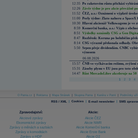
12:35
Po raketovém růstu přichází vybírán
12:26
Závěr týdne je pro akcie převážně po
11:52
ČEZ, a.s.: Oznámení o výplatě úrok
11:00
Perly týdne: Zlato nahoru a SpaceX 
10:30
Hlavní akcionář Volkswagenu je ve z
8:59
Komerční banka, a.s.: Výpis z obchod
8:51
Výsledky oznámily CSG a Gen Digital
8:47
Rozbřesk: Koruna po holubičím přek
8:14
CSG výrazně překonala odhady. Obran
5:50
Srpen přeje dividendám. CNBC vybírá
výnosem
06.08.2026
15:57
ČNB ve vyčkávacím režimu, zvýšení s
15:31
Zásoby plynu v EU jsou pro toto obdo
14:47
Růst MercadoLibre akceleruje na 50 %
1
2
3
4
O Patria.cz
|
Reklama
|
Mapa Stránek
|
Skupina Patria
|
Kariéra v Patrii
|
Podmínky uží
|
Cookies
|
|
RSS / XML
E-mail newsletter
SMS zpravod
Zpravodajství:
Akcie:
Akciové zprávy
Akcie ČEZ
Ekonomické zprávy
Akcie NWR
Zprávy o měnách a sazbách
Akcie Komerční banka
Zprávy o komoditách
Akcie Erste Bank
Zprávy o HDP
Akcie O2