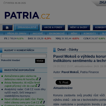
ZKU
ČTVRTEK 06.08.2026
ZPRAVODAJSTVÍ
AKCIE & FONDY
MĚNY & SAZBY
KOMODIT
|
PŘEHLED ZPRÁV
|
AKCIOVÉ
|
EKONOMICKÉ
|
MĚNY
|
KOMODITY
|
SL
PX
2 769,04
0,11%
DAX
26 126,30
-0,29%
NDQ
26 363,44
-0,83%
CZK/€
24,167
0,00%
Detail - články
HLEDAT V KOMENTÁŘÍCH
Pavol Mokoš o výhledu koruny
indikátoru sentimentu a techn
Pokročilé hledání
hledat
24.09.2012 15:07,
aktualizováno: 24.9. 15:3
INVESTIČNÍ DOPORUČENÍ
Autor:
Pavol Mokoš
, Patria Finance
AstraZeneca jako sázka na
defenzivu mimo AI horečku
Arista Networks: AI může firmě
zajistit příznivý vítr do zad
Aktualizováno
Analytický radar: Colt CZ roste díky
vyšší marži, širší integraci i
Koruna zastavila svůj prudký růst vůč
stabilnějšímu byznysu
Nové střelivo pro další růst. Patria
výběru zisků - zde se z technického poh
mění cílovou cenu pro Colt CZ
stále nalézáme v posilujícím trendu z 
Goldman Sachs: Je dobrý okamžik