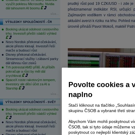
prudký růst pod 19 CZK/USD - i zde je 
využít poklesu Microsoftu. Nvidia
dál tahounem AI boomu
předznamenal indikátor RSI, určujíc
více...
Zajímavým vodítkem v rámci obchodová
aktuální averzi k riziku na trhu. Pohled n
VÝSLEDKY SPOLEČNOSTÍ - ČR
úrovně přináší Pavol Mokoš, makléř Patri
Booking ukázal odolnost cestovního
trhu. Investoři přešli i slabší výhled
Novo Nordisk překonal očekávání,
akcie přesto klesají. Investoři řeší
marže a budoucí růst
Disney překonal očekávání.
Streamovací služby i zábavní parky
dál táhnou růst zisků
Trh potrestal AMD příliš. AI příběh
pokračuje a růst by měl dál
zrychlovat
SpaceX roste raketovým tempem,
Povolte cookies a 
investory ale děsí účet za AI a
Starship
naplno
více...
VÝSLEDKY SPOLEČNOSTÍ - SVĚT
Stačí kliknout na tlačítko „Souhla
Booking ukázal odolnost cestovního
skupinu ČSOB a vybrané třetí stran
trhu. Investoři přešli i slabší výhled
Abychom Vám mohli poskytnout víc
Novo Nordisk překonal očekávání,
akcie přesto klesají. Investoři řeší
ČSOB, tak si tyto údaje můžeme vz
marže a budoucí růst
poskytnout co nejlepší klientský zá
Disney překonal očekávání.