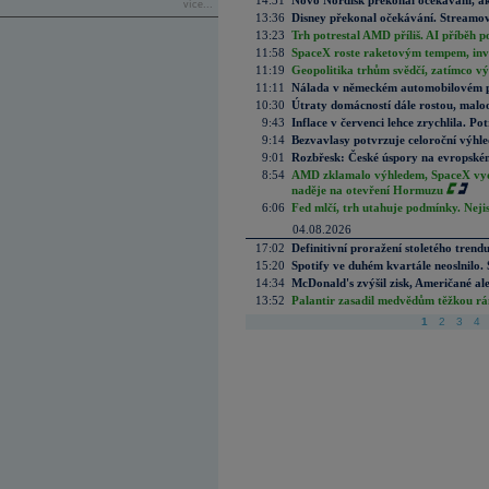
14:31
Novo Nordisk překonal očekávání, akci
více...
13:36
Disney překonal očekávání. Streamova
13:23
Trh potrestal AMD příliš. AI příběh p
11:58
SpaceX roste raketovým tempem, inves
11:19
Geopolitika trhům svědčí, zatímco v
11:11
Nálada v německém automobilovém prů
10:30
Útraty domácností dále rostou, malo
9:43
Inflace v červenci lehce zrychlila. Pot
9:14
Bezvavlasy potvrzuje celoroční výhl
9:01
Rozbřesk: České úspory na evropském
8:54
AMD zklamalo výhledem, SpaceX vydě
naděje na otevření Hormuzu
6:06
Fed mlčí, trh utahuje podmínky. Nejis
04.08.2026
17:02
Definitivní proražení stoletého trend
15:20
Spotify ve duhém kvartále neoslnilo. 
14:34
McDonald's zvýšil zisk, Američané ale
13:52
Palantir zasadil medvědům těžkou rá
1
2
3
4