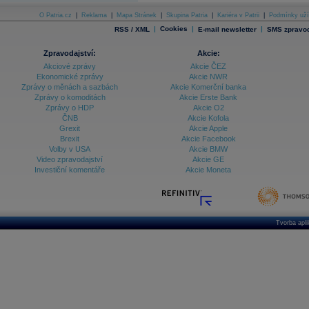
O Patria.cz
|
Reklama
|
Mapa Stránek
|
Skupina Patria
|
Kariéra v Patrii
|
Podmínky uží
|
Cookies
|
|
RSS / XML
E-mail newsletter
SMS zpravod
Zpravodajství:
Akcie:
Akciové zprávy
Akcie ČEZ
Ekonomické zprávy
Akcie NWR
Zprávy o měnách a sazbách
Akcie Komerční banka
Zprávy o komoditách
Akcie Erste Bank
Zprávy o HDP
Akcie O2
ČNB
Akcie Kofola
Grexit
Akcie Apple
Brexit
Akcie Facebook
Volby v USA
Akcie BMW
Video zpravodajství
Akcie GE
Investiční komentáře
Akcie Moneta
Tvorba apl