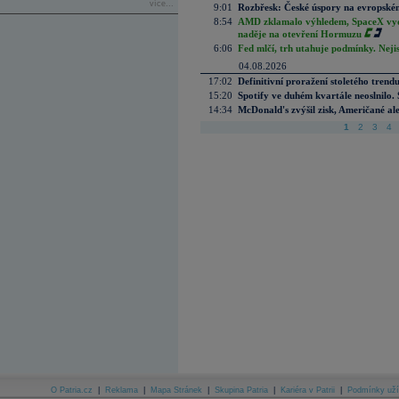
více...
9:01
Rozbřesk: České úspory na evropském
8:54
AMD zklamalo výhledem, SpaceX vydě
naděje na otevření Hormuzu
6:06
Fed mlčí, trh utahuje podmínky. Nejis
04.08.2026
17:02
Definitivní proražení stoletého trend
15:20
Spotify ve duhém kvartále neoslnilo. 
14:34
McDonald's zvýšil zisk, Američané ale
1
2
3
4
O Patria.cz
|
Reklama
|
Mapa Stránek
|
Skupina Patria
|
Kariéra v Patrii
|
Podmínky uží