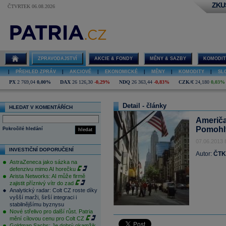
ZKU
ČTVRTEK 06.08.2026
ZPRAVODAJSTVÍ
AKCIE & FONDY
MĚNY & SAZBY
KOMODIT
|
PŘEHLED ZPRÁV
|
AKCIOVÉ
|
EKONOMICKÉ
|
MĚNY
|
KOMODITY
|
SL
PX
2 769,04
0,00%
DAX
26 126,30
-0,29%
NDQ
26 363,44
-0,83%
CZK/€
24,180
0,03%
Detail - články
HLEDAT V KOMENTÁŘÍCH
Američa
Pomohly
Pokročilé hledání
hledat
07.06.2013 
INVESTIČNÍ DOPORUČENÍ
Autor:
ČTK
AstraZeneca jako sázka na
defenzivu mimo AI horečku
Arista Networks: AI může firmě
zajistit příznivý vítr do zad
Analytický radar: Colt CZ roste díky
vyšší marži, širší integraci i
stabilnějšímu byznysu
Nové střelivo pro další růst. Patria
mění cílovou cenu pro Colt CZ
Goldman Sachs: Je dobrý okamžik