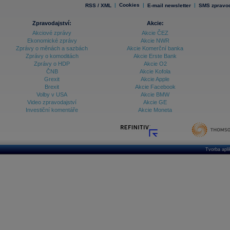
|
Cookies
|
|
RSS / XML
E-mail newsletter
SMS zpravod
Zpravodajství:
Akcie:
Akciové zprávy
Akcie ČEZ
Ekonomické zprávy
Akcie NWR
Zprávy o měnách a sazbách
Akcie Komerční banka
Zprávy o komoditách
Akcie Erste Bank
Zprávy o HDP
Akcie O2
ČNB
Akcie Kofola
Grexit
Akcie Apple
Brexit
Akcie Facebook
Volby v USA
Akcie BMW
Video zpravodajství
Akcie GE
Investiční komentáře
Akcie Moneta
Tvorba apl