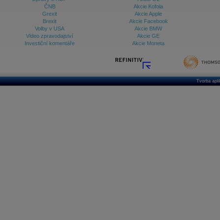
ČNB
Akcie Kofola
Grexit
Akcie Apple
Brexit
Akcie Facebook
Volby v USA
Akcie BMW
Video zpravodajství
Akcie GE
Investiční komentáře
Akcie Moneta
Tvorba apl