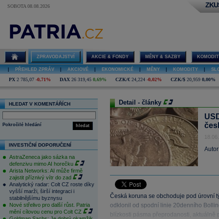
ZKU
SOBOTA 08.08.2026
ZPRAVODAJSTVÍ
AKCIE & FONDY
MĚNY & SAZBY
KOMODIT
|
PŘEHLED ZPRÁV
|
AKCIOVÉ
|
EKONOMICKÉ
|
MĚNY
|
KOMODITY
|
SL
PX
2 785,07
-0,71%
DAX
26 319,45
0,69%
CZK/€
24,224
-0,02%
CZK/$
20,959
0,00%
Detail - články
HLEDAT V KOMENTÁŘÍCH
USD
čes
Pokročilé hledání
hledat
18.06
INVESTIČNÍ DOPORUČENÍ
Autor
AstraZeneca jako sázka na
defenzivu mimo AI horečku
Arista Networks: AI může firmě
zajistit příznivý vítr do zad
Analytický radar: Colt CZ roste díky
vyšší marži, širší integraci i
Česká koruna se obchoduje pod úrovní 
stabilnějšímu byznysu
Nové střelivo pro další růst. Patria
odklonil od spodní linie 20denního Bolling
mění cílovou cenu pro Colt CZ
blízkosti pásma přeprodanosti, aktuálně 
Goldman Sachs: Je dobrý okamžik