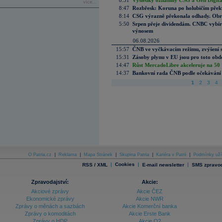
8:51
Výsledky oznámily CSG a Gen Digital
více...
8:47
Rozbřesk: Koruna po holubičím přek
8:14
CSG výrazně překonala odhady. Obran
5:50
Srpen přeje dividendám. CNBC vybírá
výnosem
06.08.2026
15:57
ČNB ve vyčkávacím režimu, zvýšení s
15:31
Zásoby plynu v EU jsou pro toto obdo
14:47
Růst MercadoLibre akceleruje na 50 %
14:37
Bankovní rada ČNB podle očekávání 
1
2
3
4
O Patria.cz
|
Reklama
|
Mapa Stránek
|
Skupina Patria
|
Kariéra v Patrii
|
Podmínky uží
|
Cookies
|
|
RSS / XML
E-mail newsletter
SMS zpravod
Zpravodajství:
Akcie:
Akciové zprávy
Akcie ČEZ
Ekonomické zprávy
Akcie NWR
Zprávy o měnách a sazbách
Akcie Komerční banka
Zprávy o komoditách
Akcie Erste Bank
Zprávy o HDP
Akcie O2