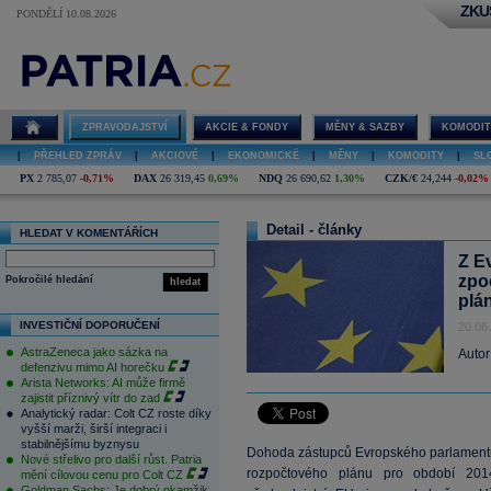
ZKU
PONDĚLÍ 10.08.2026
ZPRAVODAJSTVÍ
AKCIE & FONDY
MĚNY & SAZBY
KOMODIT
|
PŘEHLED ZPRÁV
|
AKCIOVÉ
|
EKONOMICKÉ
|
MĚNY
|
KOMODITY
|
SL
PX
2 785,07
-0,71%
DAX
26 319,45
0,69%
NDQ
26 690,62
1,30%
CZK/€
24,244
-0,02%
Detail - články
HLEDAT V KOMENTÁŘÍCH
Z E
zpo
Pokročilé hledání
hledat
plá
INVESTIČNÍ DOPORUČENÍ
20.06
AstraZeneca jako sázka na
Autor
defenzivu mimo AI horečku
Arista Networks: AI může firmě
zajistit příznivý vítr do zad
Analytický radar: Colt CZ roste díky
vyšší marži, širší integraci i
stabilnějšímu byznysu
Dohoda zástupců Evropského parlamentu
Nové střelivo pro další růst. Patria
rozpočtového plánu pro období 2014
mění cílovou cenu pro Colt CZ
Goldman Sachs: Je dobrý okamžik