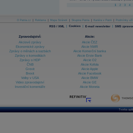
1
2
3
4
O Patria.cz
|
Reklama
|
Mapa Stránek
|
Skupina Patria
|
Kariéra v Patrii
|
Podmínky uží
|
Cookies
|
|
RSS / XML
E-mail newsletter
SMS zpravod
Zpravodajství:
Akcie:
Akciové zprávy
Akcie ČEZ
Ekonomické zprávy
Akcie NWR
Zprávy o měnách a sazbách
Akcie Komerční banka
Zprávy o komoditách
Akcie Erste Bank
Zprávy o HDP
Akcie O2
ČNB
Akcie Kofola
Grexit
Akcie Apple
Brexit
Akcie Facebook
Volby v USA
Akcie BMW
Video zpravodajství
Akcie GE
Investiční komentáře
Akcie Moneta
Tvorba apl