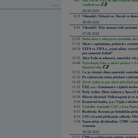
6:07
PREVIEW: ČEZ by měl vykázat slabší 
windfall tax
více...
09.08.2026
8:35
Víkendář: Nebojte se, Warsh ve skute
08.08.2026
8:41
Víkendář: Trhy nemají rády prázdné 
07.08.2026
22:05
Slabá data z trhu práce pomohla akc
17:51
Akcie v optimismu, průmysl v extrémn
16:20
UEFA vs. FIFA a „tajné plány vytvoř
pro samotný fotbal“
15:35
Akce Fedu se odsouvá, americký trh 
14:46
Vysychající řeky a ničivé požáry v E
finanční trhy
12:55
Co je vlastně cílem americké centrál
12:35
Po raketovém růstu přichází vybírán
12:26
Závěr týdne je pro akcie převážně po
11:52
ČEZ, a.s.: Oznámení o výplatě úrok
11:00
Perly týdne: Zlato nahoru a SpaceX 
10:30
Hlavní akcionář Volkswagenu je ve z
8:59
Komerční banka, a.s.: Výpis z obchod
8:51
Výsledky oznámily CSG a Gen Digital
8:47
Rozbřesk: Koruna po holubičím přek
8:14
CSG výrazně překonala odhady. Obran
5:50
Srpen přeje dividendám. CNBC vybírá
výnosem
06.08.2026
15:57
ČNB ve vyčkávacím režimu, zvýšení s