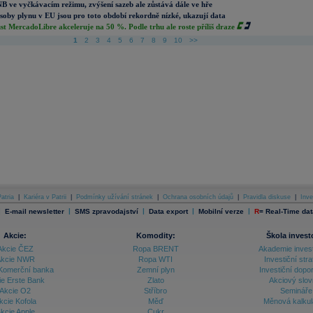
B ve vyčkávacím režimu, zvýšení sazeb ale zůstává dále ve hře
soby plynu v EU jsou pro toto období rekordně nízké, ukazují data
st MercadoLibre akceleruje na 50 %. Podle trhu ale roste příliš draze
1
2
3
4
5
6
7
8
9
10
>>
atria
|
Kariéra v Patrii
|
Podmínky užívání stránek
|
Ochrana osobních údajů
|
Pravidla diskuse
|
Inve
|
|
|
|
|
E-mail newsletter
SMS zpravodajství
Data export
Mobilní verze
R
=
Real-Time dat
Akcie:
Komodity:
Škola invest
Akcie ČEZ
Ropa BRENT
Akademie inves
kcie NWR
Ropa WTI
Investiční stra
Komerční banka
Zemní plyn
Investiční dopo
ie Erste Bank
Zlato
Akciový slov
Akcie O2
Stříbro
Semináře
kcie Kofola
Měď
Měnová kalku
kcie Apple
Cukr