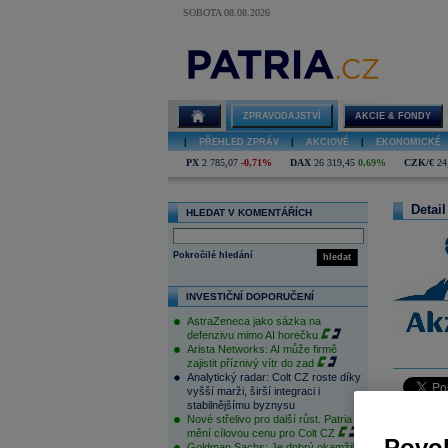
SOBOTA 08.08.2026
ZPRAVODAJSTVÍ
AKCIE & FONDY
|
PŘEHLED ZPRÁV
|
AKCIOVÉ
|
EKONOMICKÉ
PX
2 785,07
-0,71%
DAX
26 319,45
0,69%
CZK/€
24
Detail
HLEDAT V KOMENTÁŘÍCH
Pokročilé hledání
hledat
INVESTIČNÍ DOPORUČENÍ
AstraZeneca jako sázka na
defenzivu mimo AI horečku
Arista Networks: AI může firmě
zajistit příznivý vítr do zad
Analytický radar: Colt CZ roste díky
vyšší marži, širší integraci i
stabilnějšímu byznysu
Nové střelivo pro další růst. Patria
Akzo
(
42,
mění cílovou cenu pro Colt CZ
Povol
paints sto
Goldman Sachs: Je dobrý okamžik