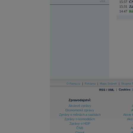
více...
15:57
ČN
15:31
Zá
14:47
Rů
O Patria.cz
|
Reklama
|
Mapa Stránek
|
Skupina P
|
Cookies
RSS / XML
Zpravodajství:
Akciové zprávy
Ekonomické zprávy
A
Zprávy o měnách a sazbách
Akcie 
Zprávy o komoditách
Akc
Zprávy o HDP
ČNB
A
Grexit
A