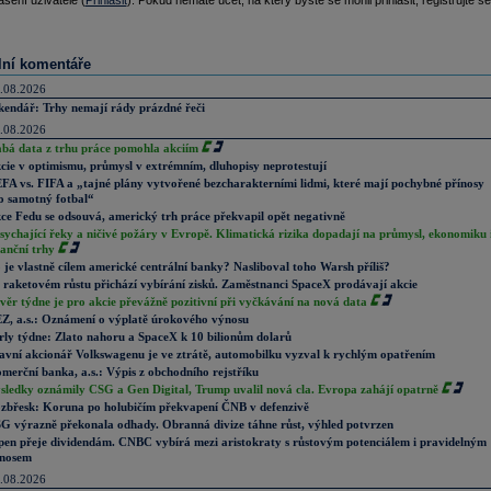
ášení uživatelé (
Přihlásit
). Pokud nemáte účet, na který byste se mohli přihlásit, registrujte se
lní komentáře
.08.2026
kendář: Trhy nemají rády prázdné řeči
.08.2026
abá data z trhu práce pomohla akciím
cie v optimismu, průmysl v extrémním, dluhopisy neprotestují
FA vs. FIFA a „tajné plány vytvořené bezcharakterními lidmi, které mají pochybné přínosy
o samotný fotbal“
ce Fedu se odsouvá, americký trh práce překvapil opět negativně
sychající řeky a ničivé požáry v Evropě. Klimatická rizika dopadají na průmysl, ekonomiku 
nanční trhy
 je vlastně cílem americké centrální banky? Nasliboval toho Warsh příliš?
 raketovém růstu přichází vybírání zisků. Zaměstnanci SpaceX prodávají akcie
věr týdne je pro akcie převážně pozitivní při vyčkávání na nová data
Z, a.s.: Oznámení o výplatě úrokového výnosu
rly týdne: Zlato nahoru a SpaceX k 10 bilionům dolarů
avní akcionář Volkswagenu je ve ztrátě, automobilku vyzval k rychlým opatřením
merční banka, a.s.: Výpis z obchodního rejstříku
sledky oznámily CSG a Gen Digital, Trump uvalil nová cla. Evropa zahájí opatrně
zbřesk: Koruna po holubičím překvapení ČNB v defenzivě
G výrazně překonala odhady. Obranná divize táhne růst, výhled potvrzen
pen přeje dividendám. CNBC vybírá mezi aristokraty s růstovým potenciálem i pravidelným
nosem
.08.2026