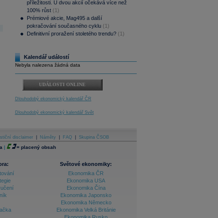
příležitosti. U dvou akcií očekává více než
100% růst
(1)
Prémiové akcie, Mag495 a další
pokračování současného cyklu
(1)
Definitivní proražení stoletého trendu?
(1)
Kalendář událostí
Nebyla nalezena žádná data
UDÁLOSTI ONLINE
Dlouhodobý ekonomický kalendář ČR
Dlouhodobý ekonomický kalendář Svět
stiční disclaimer
|
Náměty
|
FAQ
|
Skupina ČSOB
a
|
=
placený obsah
ora:
Světové ekonomiky:
tování
Ekonomika ČR
tegie
Ekonomika USA
ručení
Ekonomika Čína
ník
Ekonomika Japonsko
Ekonomika Německo
lačka
Ekonomika Velká Británie
Ekonomika Rusko