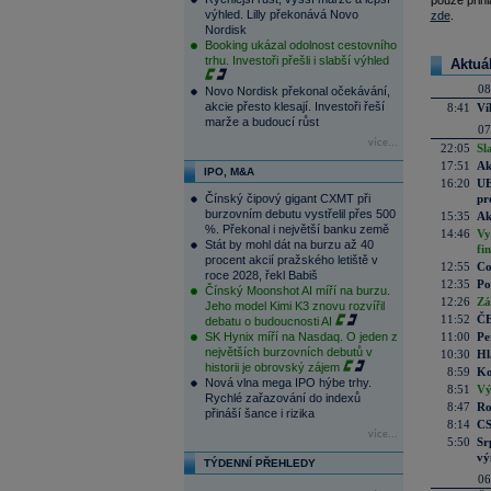
pouze přihl
výhled. Lilly překonává Novo
zde
.
Nordisk
Booking ukázal odolnost cestovního
trhu. Investoři přešli i slabší výhled
Aktuá
08
Novo Nordisk překonal očekávání,
akcie přesto klesají. Investoři řeší
8:41
Ví
marže a budoucí růst
07
více...
22:05
Sl
17:51
Ak
IPO, M&A
16:20
UE
Čínský čipový gigant CXMT při
pr
burzovním debutu vystřelil přes 500
15:35
Ak
%. Překonal i největší banku země
14:46
Vy
Stát by mohl dát na burzu až 40
fi
procent akcií pražského letiště v
12:55
Co
roce 2028, řekl Babiš
12:35
Po
Čínský Moonshot AI míří na burzu.
12:26
Zá
Jeho model Kimi K3 znovu rozvířil
11:52
ČE
debatu o budoucnosti AI
SK Hynix míří na Nasdaq. O jeden z
11:00
Pe
největších burzovních debutů v
10:30
Hl
historii je obrovský zájem
8:59
Ko
Nová vlna mega IPO hýbe trhy.
8:51
Vý
Rychlé zařazování do indexů
8:47
Ro
přináší šance i rizika
8:14
CS
více...
5:50
Sr
vý
TÝDENNÍ PŘEHLEDY
06