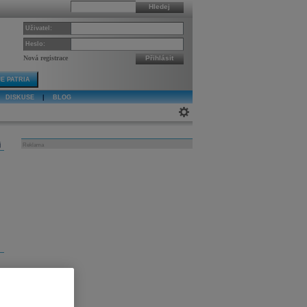
Hledej
Uživatel:
Heslo:
Nová registrace
Přihlásit
E PATRIA
DISKUSE
|
BLOG
j
Reklama
e