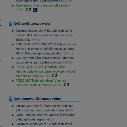
divize táhne růst, výhled potvrzen
(279x)
Slabá data z trhu práce pomohla akciím
(204x)
Nejčtenější zprávy týdne
Goldman Sachs vidí v Evropě přehlížené
příležitosti. U dvou akcií očekává více než
100% růst
(8675x)
PODCAST ROZHOVORY: Eli Lilly vs. Novo
Nordisk. Revoluce v léčbě obezity je podle
MUDr. Kunové teprve na začátku
(6836x)
CSG výrazně překonala odhady. Obranná
i
divize táhne růst, výhled potvrzen
(4953x)
PREVIEW: CSG míří k dalšímu růstu.
Klíčové bude tempo obranné divize a vývoj
zakázkové knihy
(4283x)
PODCAST Týdenní výhled: V centru
pozornosti AMD a Palantir
(4183x)
Nejdiskutovanější zprávy týdne
Inflace v eurozóně v červenci vzrostla na
2,9 procenta, uvedl v odhadu Eurostat
(5)
Akce Fedu se odsouvá, americký trh práce
překvapil opět negativně
(1)
Goldman Sachs vidí v Evropě přehlížené