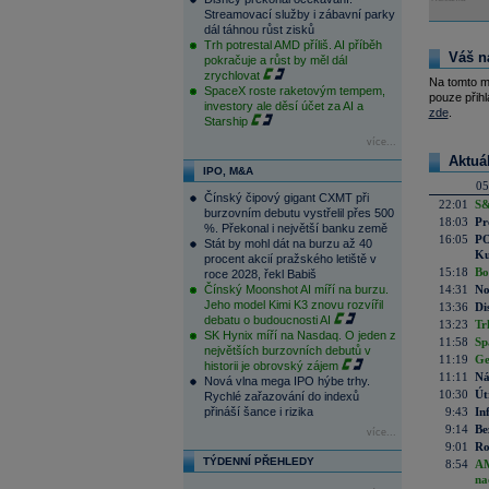
Streamovací služby i zábavní parky
dál táhnou růst zisků
Trh potrestal AMD příliš. AI příběh
Váš n
pokračuje a růst by měl dál
zrychlovat
Na tomto m
SpaceX roste raketovým tempem,
pouze přihl
investory ale děsí účet za AI a
zde
.
Starship
více...
Aktuá
IPO, M&A
05
Čínský čipový gigant CXMT při
22:01
S&
burzovním debutu vystřelil přes 500
18:03
Pr
%. Překonal i největší banku země
16:05
PO
Stát by mohl dát na burzu až 40
Ku
procent akcií pražského letiště v
15:18
Bo
roce 2028, řekl Babiš
Čínský Moonshot AI míří na burzu.
14:31
No
Jeho model Kimi K3 znovu rozvířil
13:36
Di
debatu o budoucnosti AI
13:23
Tr
SK Hynix míří na Nasdaq. O jeden z
11:58
Sp
největších burzovních debutů v
11:19
Ge
historii je obrovský zájem
11:11
Ná
Nová vlna mega IPO hýbe trhy.
10:30
Út
Rychlé zařazování do indexů
přináší šance i rizika
9:43
In
9:14
Be
více...
9:01
Ro
TÝDENNÍ PŘEHLEDY
8:54
AM
na