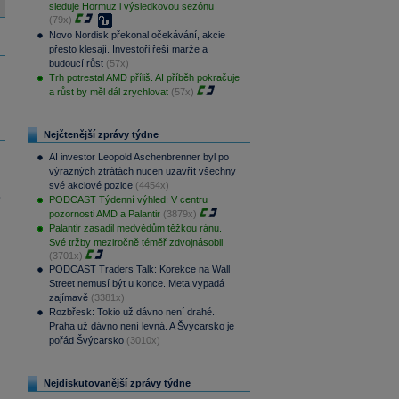
sleduje Hormuz i výsledkovou sezónu
(79x)
Novo Nordisk překonal očekávání, akcie
přesto klesají. Investoři řeší marže a
budoucí růst
(57x)
Trh potrestal AMD příliš. AI příběh pokračuje
a růst by měl dál zrychlovat
(57x)
Nejčtenější zprávy týdne
AI investor Leopold Aschenbrenner byl po
výrazných ztrátách nucen uzavřít všechny
své akciové pozice
(4454x)
.
PODCAST Týdenní výhled: V centru
pozornosti AMD a Palantir
(3879x)
Palantir zasadil medvědům těžkou ránu.
Své tržby meziročně téměř zdvojnásobil
(3701x)
PODCAST Traders Talk: Korekce na Wall
Street nemusí být u konce. Meta vypadá
zajímavě
(3381x)
Rozbřesk: Tokio už dávno není drahé.
Praha už dávno není levná. A Švýcarsko je
pořád Švýcarsko
(3010x)
Nejdiskutovanější zprávy týdne