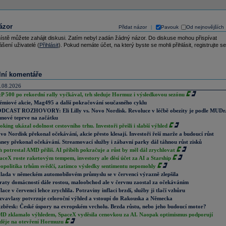
ázor
Přidat názor
Pavouk
Od nejnovějších
|
ístě můžete zahájit diskusi. Zatím nebyl zadán žádný názor. Do diskuse mohou přispívat
ášení uživatelé (
Přihlásit
). Pokud nemáte účet, na který byste se mohli přihlásit, registrujte se
lní komentáře
.08.2026
P 500 po rekordní rally vyčkával, trh sleduje Hormuz i výsledkovou sezónu
émiové akcie, Mag495 a další pokračování současného cyklu
DCAST ROZHOVORY: Eli Lilly vs. Novo Nordisk. Revoluce v léčbě obezity je podle MUDr
nové teprve na začátku
oking ukázal odolnost cestovního trhu. Investoři přešli i slabší výhled
vo Nordisk překonal očekávání, akcie přesto klesají. Investoři řeší marže a budoucí růst
sney překonal očekávání. Streamovací služby i zábavní parky dál táhnou růst zisků
h potrestal AMD příliš. AI příběh pokračuje a růst by měl dál zrychlovat
aceX roste raketovým tempem, investory ale děsí účet za AI a Starship
opolitika trhům svědčí, zatímco výsledky sentimentu nepomohly
lada v německém automobilovém průmyslu se v červenci výrazně zlepšila
raty domácností dále rostou, maloobchod ale v červnu zaostal za očekáváním
flace v červenci lehce zrychlila. Potraviny inflaci brzdí, služby ji tlačí vzhůru
zvavlasy potvrzuje celoroční výhled a vstoupí do Rakouska a Německa
zbřesk: České úspory na evropském vrcholu. Brzda růstu, nebo jeho budoucí motor?
D zklamalo výhledem, SpaceX vyděsila cenovkou za AI. Naopak optimismus podporují
děje na otevření Hormuzu