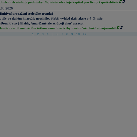
d mlčí, trh utahuje podmínky. Nejistota zdražuje kapitál pro firmy i spotřebitele
.08.2026
finitivní proražení stoletého trendu?
otify ve duhém kvartále neoslnilo. Slabší výhled tlačí akcie o 4 % níže
Donald's zvýšil zisk, Američané ale ztrácejí chuť utrácet
lantir zasadil medvědům těžkou ránu. Své tržby meziročně téměř zdvojnásobil
1
2
3
4
5
6
7
8
9
10
>>