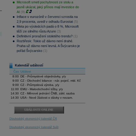
Microsoft smetl pochybnosti ze stolu a
jasně ukázal, jaký přínos mají investice do
AI
(9)
Inflace v eurozóně v červenci vzrostla na
2,9 procenta, uvedl v odhadu Eurostat
(5)
Meta po výsledcích padá o 8 %, Microsoft
těží ze silného růstu Azure
(3)
Definitivní proražení stoletého trendu?
(1)
Rozbřesk: Tokio už dávno není drahé.
Praha už dávno není levná. A Švýcarsko je
pořád Švýcarsko
(1)
Kalendář událostí
Čas
Událost
8:00
DE - Průmyslové objednávky, y/y
9:00
CZ - Obchodní bilance - nár. pojetí, mld. Kč
9:00
CZ - Průmyslová výroba, y/y
11:00
EMU - Maloobchodní tržby, y/y
14:30
CZ - Měnové jednání ČNB, zákl. sazba
14:30
USA - Nové žádosti o dávky v nezam.
UDÁLOSTI ONLINE
Dlouhodobý ekonomický kalendář ČR
Dlouhodobý ekonomický kalendář Svět