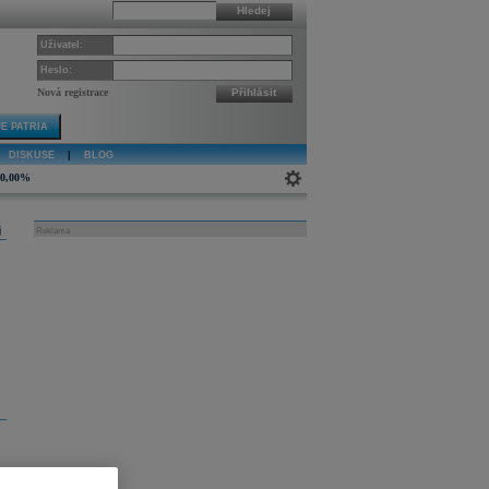
Hledej
Uživatel:
Heslo:
Nová registrace
Přihlásit
E PATRIA
DISKUSE
|
BLOG
0,00%
j
Reklama
sh