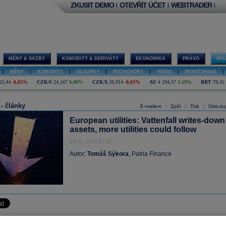
ZKUSIT DEMO
OTEVŘÍT ÚČET
WEBTRADER
|
|
|
MĚNY & SAZBY
KOMODITY & DERIVÁTY
EKONOMIKA
PRÁVO
MOJ
|
MĚNY
|
KOMODITY
|
SLOUPKY
|
ROZHOVORY
|
VIDEO
|
MONITORING
|
63,44
-0,83%
CZK/€
24,167
0,00%
CZK/$
20,914
-0,03%
AU
4 294,57
1,19%
BRT
79,42
 - články
E-mailem
Zpět
Tisk
Diskutu
|
|
|
European utilities: Vattenfall writes-down
assets, more utilities could follow
23.07.2013 17:07
Autor:
Tomáš Sýkora
, Patria Finance
based Vattenfall AB, the Nordic region’s largest utility, will invest less and pu