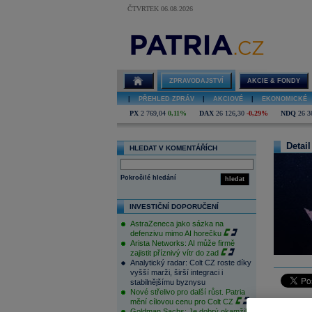
ČTVRTEK 06.08.2026
ZPRAVODAJSTVÍ
AKCIE & FONDY
|
PŘEHLED ZPRÁV
|
AKCIOVÉ
|
EKONOMICKÉ
PX
2 769,04
0,11%
DAX
26 126,30
-0,29%
NDQ
26 3
Detail
HLEDAT V KOMENTÁŘÍCH
Pokročilé hledání
hledat
INVESTIČNÍ DOPORUČENÍ
AstraZeneca jako sázka na
defenzivu mimo AI horečku
Arista Networks: AI může firmě
zajistit příznivý vítr do zad
Analytický radar: Colt CZ roste díky
vyšší marži, širší integraci i
stabilnějšímu byznysu
Nové střelivo pro další růst. Patria
mění cílovou cenu pro Colt CZ
Stockholm-
Goldman Sachs: Je dobrý okamžik