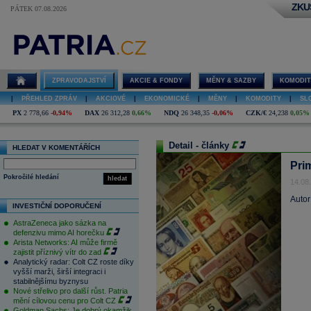
ZKU
PÁTEK 07.08.2026
ZPRAVODAJSTVÍ
AKCIE & FONDY
MĚNY & SAZBY
KOMODIT
|
PŘEHLED ZPRÁV
|
AKCIOVÉ
|
EKONOMICKÉ
|
MĚNY
|
KOMODITY
|
SL
PX
2 778,66
-0,94%
DAX
26 312,28
0,66%
NDQ
26 348,35
-0,06%
CZK/€
24,238
0,05%
Detail - články
HLEDAT V KOMENTÁŘÍCH
Pri
Pokročilé hledání
hledat
14.08
Autor
INVESTIČNÍ DOPORUČENÍ
AstraZeneca jako sázka na
defenzivu mimo AI horečku
Arista Networks: AI může firmě
zajistit příznivý vítr do zad
Analytický radar: Colt CZ roste díky
vyšší marži, širší integraci i
stabilnějšímu byznysu
Nové střelivo pro další růst. Patria
mění cílovou cenu pro Colt CZ
Goldman Sachs: Je dobrý okamžik