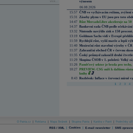
výnosem
více...
06.08.2026
15:57
ČNB ve vyčkávacím režimu, zvýšení s
15:31
Zásoby plynu v EU jsou pro toto obdo
14:47
Růst MercadoLibre akceleruje na 50 %
14:37
Bankovní rada ČNB podle očekávání 
13:32
Nintendo navýšilo zisk o 150 procen
13:19
Goldman Sachs vidí v Evropě přehlíže
11:59
Rychlejší růst, vyšší marže a lepší v
11:40
Meziroční růst stavební výroby v ČR
11:37
Zahraniční obchod ČR v červnu skonč
11:35
Český průmysl zakončil druhé čtvrtlet
11:29
Skupina ČSOB v 1. pololetí: Velký zá
11:26
Paměťový sektor je brzda pro techy,
10:27
PREVIEW: CSG míří k dalšímu růstu.
knihy
8:43
Rozbřesk: Inflace v červenci mírně v
1
2
3
4
O Patria.cz
|
Reklama
|
Mapa Stránek
|
Skupina Patria
|
Kariéra v Patrii
|
Podmínky uží
|
Cookies
|
|
RSS / XML
E-mail newsletter
SMS zpravod