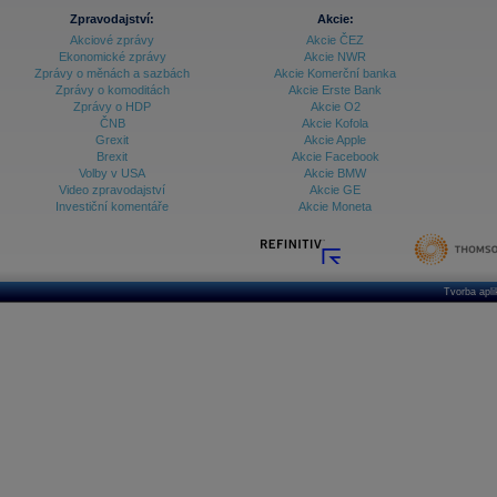
Zpravodajství:
Akcie:
Akciové zprávy
Akcie ČEZ
Ekonomické zprávy
Akcie NWR
Zprávy o měnách a sazbách
Akcie Komerční banka
Zprávy o komoditách
Akcie Erste Bank
Zprávy o HDP
Akcie O2
ČNB
Akcie Kofola
Grexit
Akcie Apple
Brexit
Akcie Facebook
Volby v USA
Akcie BMW
Video zpravodajství
Akcie GE
Investiční komentáře
Akcie Moneta
Tvorba apl