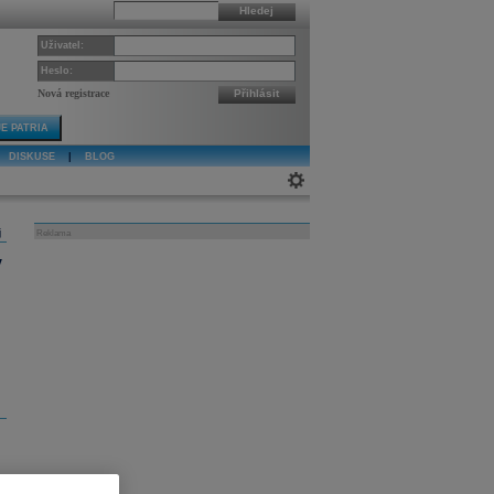
Hledej
Uživatel:
Heslo:
Nová registrace
Přihlásit
E PATRIA
DISKUSE
|
BLOG
j
Reklama
y
z