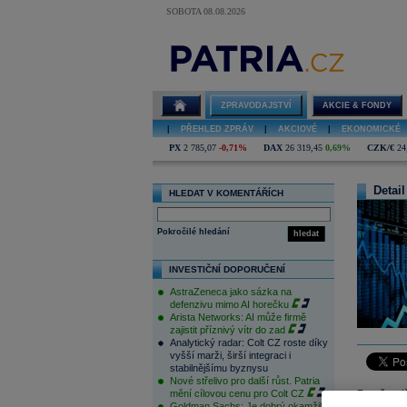
SOBOTA 08.08.2026
ZPRAVODAJSTVÍ
AKCIE & FONDY
|
PŘEHLED ZPRÁV
|
AKCIOVÉ
|
EKONOMICKÉ
PX
2 785,07
-0,71%
DAX
26 319,45
0,69%
CZK/€
24
Detail
HLEDAT V KOMENTÁŘÍCH
Pokročilé hledání
hledat
INVESTIČNÍ DOPORUČENÍ
AstraZeneca jako sázka na
defenzivu mimo AI horečku
Arista Networks: AI může firmě
zajistit příznivý vítr do zad
Analytický radar: Colt CZ roste díky
vyšší marži, širší integraci i
stabilnějšímu byznysu
Nové střelivo pro další růst. Patria
mění cílovou cenu pro Colt CZ
Po včerej
Goldman Sachs: Je dobrý okamžik