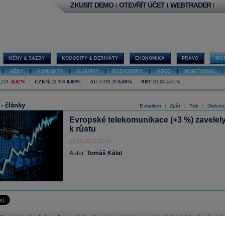
ZKUSIT DEMO
OTEVŘÍT ÚČET
WEBTRADER
|
|
|
MĚNY & SAZBY
KOMODITY & DERIVÁTY
EKONOMIKA
PRÁVO
MOJ
|
MĚNY
|
KOMODITY
|
SLOUPKY
|
ROZHOVORY
|
VIDEO
|
MONITORING
|
,224
-0,02%
CZK/$
20,959
0,00%
AU
4 339,26
0,00%
BRT
83,08
4,61%
 - články
E-mailem
Zpět
Tisk
Diskutu
|
|
|
Evropské telekomunikace (+3 %) zavelel
k růstu
29.08.2013 12:54
Autor:
Tomáš Kálal
ším obchodování ve Spojených státech, se také evropské akcie dokázaly dostat 