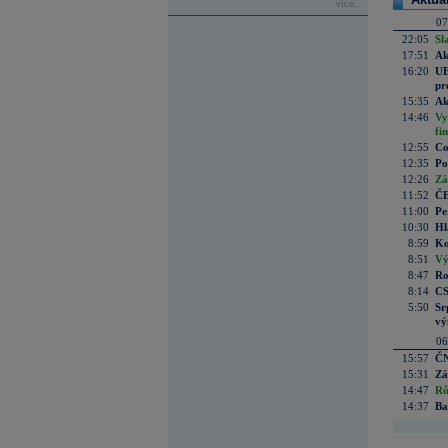
více...
07
22:05
Sl
17:51
Ak
16:20
UE
pr
15:35
Ak
14:46
Vy
fi
12:55
Co
12:35
Po
12:26
Zá
11:52
ČE
11:00
Pe
10:30
Hl
8:59
Ko
8:51
Vý
8:47
Ro
8:14
CS
5:50
Sr
vý
06
15:57
ČN
15:31
Zá
14:47
Rů
14:37
Ba