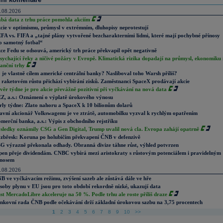
.08.2026
abá data z trhu práce pomohla akciím
cie v optimismu, průmysl v extrémním, dluhopisy neprotestují
FA vs. FIFA a „tajné plány vytvořené bezcharakterními lidmi, které mají pochybné přínosy
o samotný fotbal“
ce Fedu se odsouvá, americký trh práce překvapil opět negativně
sychající řeky a ničivé požáry v Evropě. Klimatická rizika dopadají na průmysl, ekonomiku 
nanční trhy
 je vlastně cílem americké centrální banky? Nasliboval toho Warsh příliš?
 raketovém růstu přichází vybírání zisků. Zaměstnanci SpaceX prodávají akcie
věr týdne je pro akcie převážně pozitivní při vyčkávání na nová data
Z, a.s.: Oznámení o výplatě úrokového výnosu
rly týdne: Zlato nahoru a SpaceX k 10 bilionům dolarů
avní akcionář Volkswagenu je ve ztrátě, automobilku vyzval k rychlým opatřením
merční banka, a.s.: Výpis z obchodního rejstříku
sledky oznámily CSG a Gen Digital, Trump uvalil nová cla. Evropa zahájí opatrně
zbřesk: Koruna po holubičím překvapení ČNB v defenzivě
G výrazně překonala odhady. Obranná divize táhne růst, výhled potvrzen
pen přeje dividendám. CNBC vybírá mezi aristokraty s růstovým potenciálem i pravidelným
nosem
.08.2026
B ve vyčkávacím režimu, zvýšení sazeb ale zůstává dále ve hře
soby plynu v EU jsou pro toto období rekordně nízké, ukazují data
st MercadoLibre akceleruje na 50 %. Podle trhu ale roste příliš draze
nkovní rada ČNB podle očekávání drží základní úrokovou sazbu na 3,75 procentech
1
2
3
4
5
6
7
8
9
10
>>