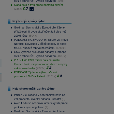
divize táhne růst, výhled potvrzen
(203x)
Slabá data z trhu práce pomohla akciím
(166x)
Nejčtenější zprávy týdne
Goldman Sachs vidí v Evropě přehlížené
příležitosti. U dvou akcií očekává více než
100% růst
(8504x)
PODCAST ROZHOVORY: Eli Lilly vs. Novo
Nordisk. Revoluce v léčbě obezity je podle
MUDr. Kunové teprve na začátku
(6788x)
CSG výrazně překonala odhady. Obranná
divize táhne růst, výhled potvrzen
(4877x)
PREVIEW: CSG míří k dalšímu růstu.
Klíčové bude tempo obranné divize a vývoj
zakázkové knihy
(4272x)
PODCAST Týdenní výhled: V centru
pozornosti AMD a Palantir
(4181x)
Nejdiskutovanější zprávy týdne
Inflace v eurozóně v červenci vzrostla na
2,9 procenta, uvedl v odhadu Eurostat
(5)
Akce Fedu se odsouvá, americký trh práce
překvapil opět negativně
(1)
Goldman Sachs vidí v Evropě přehlížené