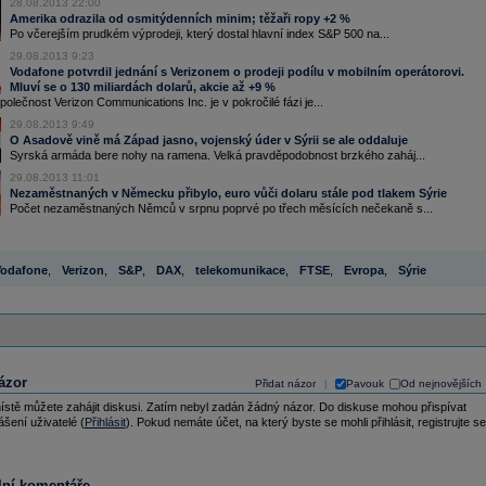
28.08.2013 22:00
Amerika odrazila od osmitýdenních minim; těžaři ropy +2 %
Po včerejším prudkém výprodeji, který dostal hlavní index S&P 500 na...
29.08.2013 9:23
Vodafone potvrdil jednání s Verizonem o prodeji podílu v mobilním operátorovi.
Mluví se o 130 miliardách dolarů, akcie až +9 %
olečnost Verizon Communications Inc. je v pokročilé fázi je...
29.08.2013 9:49
O Asadově vině má Západ jasno, vojenský úder v Sýrii se ale oddaluje
Syrská armáda bere nohy na ramena. Velká pravděpodobnost brzkého zaháj...
29.08.2013 11:01
Nezaměstnaných v Německu přibylo, euro vůči dolaru stále pod tlakem Sýrie
Počet nezaměstnaných Němců v srpnu poprvé po třech měsících nečekaně s...
odafone
,
Verizon
,
S&P
,
DAX
,
telekomunikace
,
FTSE
,
Evropa
,
Sýrie
ázor
Přidat názor
Pavouk
Od nejnovějších
|
ístě můžete zahájit diskusi. Zatím nebyl zadán žádný názor. Do diskuse mohou přispívat
ášení uživatelé (
Přihlásit
). Pokud nemáte účet, na který byste se mohli přihlásit, registrujte se
lní komentáře