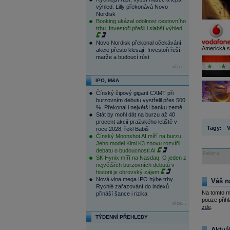
výhled. Lilly překonává Novo
Nordisk
Booking ukázal odolnost cestovního
trhu. Investoři přešli i slabší výhled
Novo Nordisk překonal očekávání,
Americká sp
akcie přesto klesají. Investoři řeší
marže a budoucí růst
více...
IPO, M&A
Čínský čipový gigant CXMT při
burzovním debutu vystřelil přes 500
%. Překonal i největší banku země
Stát by mohl dát na burzu až 40
procent akcií pražského letiště v
Tagy:
V
roce 2028, řekl Babiš
Čínský Moonshot AI míří na burzu.
Jeho model Kimi K3 znovu rozvířil
debatu o budoucnosti AI
Reklama
SK Hynix míří na Nasdaq. O jeden z
největších burzovních debutů v
historii je obrovský zájem
Nová vlna mega IPO hýbe trhy.
Váš n
Rychlé zařazování do indexů
Na tomto m
přináší šance i rizika
pouze přihl
více...
zde
.
TÝDENNÍ PŘEHLEDY
Aktuá