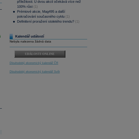
příležitosti. U dvou akcií očekává více než
100% růst
(1)
Prémiové akcie, Mag495 a další
pokračování současného cyklu
(1)
Definitivní proražení stoletého trendu?
(1)
i
Kalendář událostí
Nebyla nalezena žádná data
UDÁLOSTI ONLINE
Dlouhodobý ekonomický kalendář ČR
Dlouhodobý ekonomický kalendář Svět