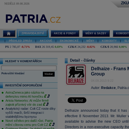
ZKU
NEDĚLE 09.08.2026
ZPRAVODAJSTVÍ
AKCIE & FONDY
MĚNY & SAZBY
KOMODIT
|
PŘEHLED ZPRÁV
|
AKCIOVÉ
|
EKONOMICKÉ
|
MĚNY
|
KOMODITY
|
SL
PX
2 785,07
-0,71%
DAX
26 319,45
0,69%
CZK/€
24,232
-0,02%
CZK/$
20,966
0,00%
Detail - články
HLEDAT V KOMENTÁŘÍCH
Delhaize - Frans 
Group
Pokročilé hledání
hledat
04.09.2013 9:22
INVESTIČNÍ DOPORUČENÍ
Autor:
Redakce
, Patria.
AstraZeneca jako sázka na
defenzivu mimo AI horečku
Arista Networks: AI může firmě
zajistit příznivý vítr do zad
Analytický radar: Colt CZ roste díky
Delhaize announced today that it has a
vyšší marži, širší integraci i
effective 8 November 2013. Mr. Muller w
stabilnějšímu byznysu
Nové střelivo pro další růst. Patria
available to advise the new CEO unti
mění cílovou cenu pro Colt CZ
Directors in a non-executive capacity the
Goldman Sachs: Je dobrý okamžik