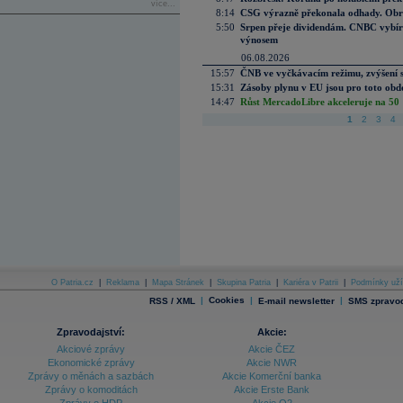
více...
8:14
CSG výrazně překonala odhady. Obran
5:50
Srpen přeje dividendám. CNBC vybírá
výnosem
06.08.2026
15:57
ČNB ve vyčkávacím režimu, zvýšení s
15:31
Zásoby plynu v EU jsou pro toto obdo
14:47
Růst MercadoLibre akceleruje na 50 %
1
2
3
4
O Patria.cz
|
Reklama
|
Mapa Stránek
|
Skupina Patria
|
Kariéra v Patrii
|
Podmínky uží
|
Cookies
|
|
RSS / XML
E-mail newsletter
SMS zpravod
Zpravodajství:
Akcie:
Akciové zprávy
Akcie ČEZ
Ekonomické zprávy
Akcie NWR
Zprávy o měnách a sazbách
Akcie Komerční banka
Zprávy o komoditách
Akcie Erste Bank