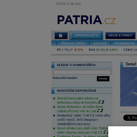
PÁTEK 07.08.2026
ZPRAVODAJSTVÍ
AKCIE & FONDY
|
PŘEHLED ZPRÁV
|
AKCIOVÉ
|
EKONOMICKÉ
PX
2 785,07
-0,71%
DAX
26 319,45
0,69%
CZK/€
24
Detail
HLEDAT V KOMENTÁŘÍCH
Pokročilé hledání
hledat
INVESTIČNÍ DOPORUČENÍ
AstraZeneca jako sázka na
defenzivu mimo AI horečku
Arista Networks: AI může firmě
zajistit příznivý vítr do zad
Analytický radar: Colt CZ roste díky
vyšší marži, širší integraci i
stabilnějšímu byznysu
Nové střelivo pro další růst. Patria
Evropská 
mění cílovou cenu pro Colt CZ
energií. 
Goldman Sachs: Je dobrý okamžik