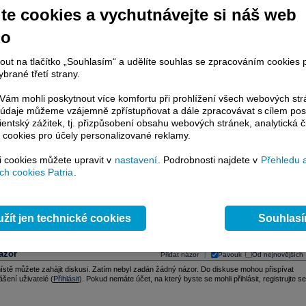
 komise členským zemím Evropské unie již koncem tohoto týdne.
te cookies a vychutnávejte si náš web
no
le listu doufá, že vytvoření burzy povede k efektivnější výrobě elektřiny a k pokle
ejí odběratele. Evropský komisař pro energetiku Günther Oettinger v minulost
 varoval před přemrštěnými cenami energie.
nout na tlačítko „Souhlasím“ a udělíte souhlas se zpracováním cookies 
brané třetí strany.
osti se s elektřinou v Evropě obchoduje na řadě různých regionálních a státníc
ám mohli poskytnout více komfortu při prohlížení všech webových st
eské republice například od roku 2007 funguje Pražská energetická burza (PXE)
to údaje můžeme vzájemně zpřístupňovat a dále zpracovávat s cílem pos
žňuje obchodování s elektrickou energií s místem dodání v Česku, na Slovensku a 
lientský zážitek, tj. přizpůsobení obsahu webových stránek, analytická č
.
 cookies pro účely personalizované reklamy.
Z, DPA, čtk)
si cookies můžete upravit v
nastavení
. Podrobnosti najdete v
Přehledu 
h cookies Patria
.
lektřina
,
eurozóna
,
regulace
,
energetika
,
burza
žít jen technické cookies
Souhlas
ázor
Přidat názor
Pavouk
Od nejnovějších
|
ístě můžete zahájit diskusi. Zatím nebyl zadán žádný názor. Do diskuse mohou přispívat
ášení uživatelé (
Přihlásit
). Pokud nemáte účet, na který byste se mohli přihlásit, registrujte se