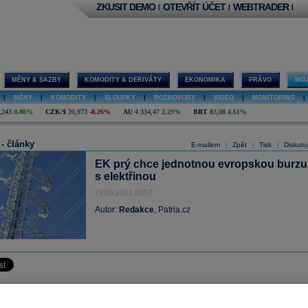
ZKUSIT DEMO
OTEVŘÍT ÚČET
WEBTRADER
|
|
|
MĚNY & SAZBY
KOMODITY & DERIVÁTY
EKONOMIKA
PRÁVO
MOJ
|
MĚNY
|
KOMODITY
|
SLOUPKY
|
ROZHOVORY
|
VIDEO
|
MONITORING
|
,243
0,08%
CZK/$
20,973
-0,26%
AU
4 334,47
2,29%
BRT
83,08
4,61%
 - články
E-mailem
Zpět
Tisk
Diskutu
|
|
|
EK prý chce jednotnou evropskou burzu
s elektřinou
24.09.2013 20:57
Autor:
Redakce
, Patria.cz
komise hodlá v budoucnosti vytvořit jednotnou evropskou burzu s elektricko
Uvedl to německý list Frankfurter Allgemeine Zeitung. Dodal, že příslušný návr