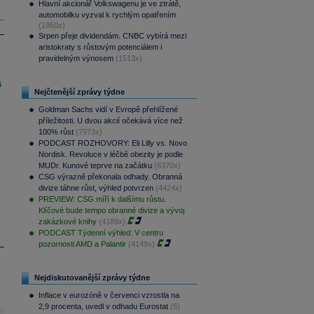
Hlavní akcionář Volkswagenu je ve ztrátě,
automobilku vyzval k rychlým opatřením
(1950x)
Srpen přeje dividendám. CNBC vybírá mezi
aristokraty s růstovým potenciálem i
pravidelným výnosem
(1513x)
i
Nejčtenější zprávy týdne
Goldman Sachs vidí v Evropě přehlížené
příležitosti. U dvou akcií očekává více než
100% růst
(7973x)
PODCAST ROZHOVORY: Eli Lilly vs. Novo
Nordisk. Revoluce v léčbě obezity je podle
MUDr. Kunové teprve na začátku
(6370x)
CSG výrazně překonala odhady. Obranná
divize táhne růst, výhled potvrzen
(4424x)
PREVIEW: CSG míří k dalšímu růstu.
Klíčové bude tempo obranné divize a vývoj
zakázkové knihy
(4189x)
PODCAST Týdenní výhled: V centru
pozornosti AMD a Palantir
(4149x)
Nejdiskutovanější zprávy týdne
Inflace v eurozóně v červenci vzrostla na
2,9 procenta, uvedl v odhadu Eurostat
(5)