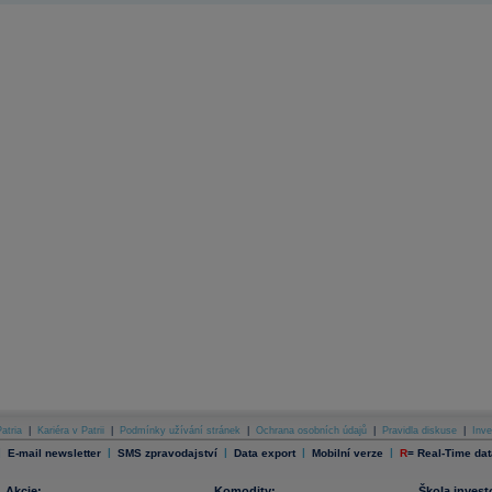
atria
|
Kariéra v Patrii
|
Podmínky užívání stránek
|
Ochrana osobních údajů
|
Pravidla diskuse
|
Inve
|
|
|
|
|
E-mail newsletter
SMS zpravodajství
Data export
Mobilní verze
R
=
Real-Time dat
Akcie:
Komodity:
Škola invest