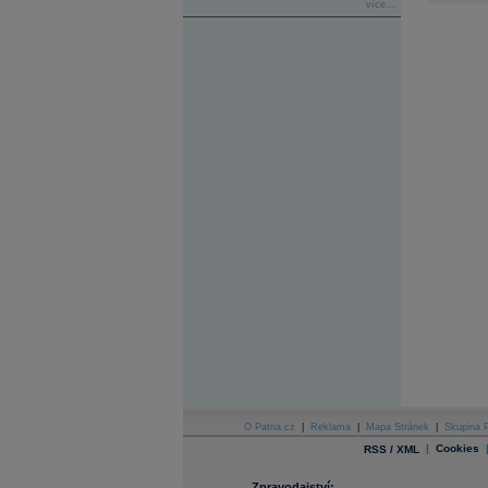
více...
O Patria.cz
|
Reklama
|
Mapa Stránek
|
Skupina P
|
Cookies
RSS / XML
Zpravodajství: