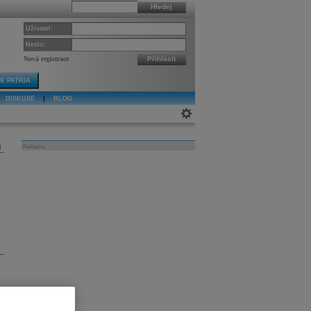
Hledej
Uživatel:
Heslo:
Nová registrace
Přihlásit
E PATRIA
DISKUSE
|
BLOG
j
Reklama
u
h