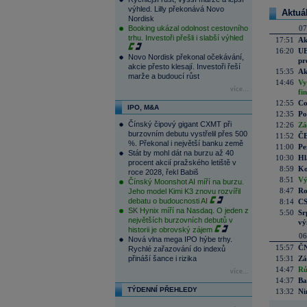
výhled. Lilly překonává Novo
Aktuá
Nordisk
Booking ukázal odolnost cestovního
07
trhu. Investoři přešli i slabší výhled
17:51
Ak
16:20
UE
Novo Nordisk překonal očekávání,
pr
akcie přesto klesají. Investoři řeší
15:35
Ak
marže a budoucí růst
14:46
Vy
více...
fi
12:55
Co
IPO, M&A
12:35
Po
Čínský čipový gigant CXMT při
12:26
Zá
burzovním debutu vystřelil přes 500
11:52
ČE
%. Překonal i největší banku země
11:00
Pe
Stát by mohl dát na burzu až 40
10:30
Hl
procent akcií pražského letiště v
8:59
Ko
roce 2028, řekl Babiš
8:51
Vý
Čínský Moonshot AI míří na burzu.
8:47
Ro
Jeho model Kimi K3 znovu rozvířil
debatu o budoucnosti AI
8:14
CS
SK Hynix míří na Nasdaq. O jeden z
5:50
Sr
největších burzovních debutů v
vý
historii je obrovský zájem
06
Nová vlna mega IPO hýbe trhy.
15:57
ČN
Rychlé zařazování do indexů
přináší šance i rizika
15:31
Zá
14:47
Rů
více...
14:37
Ba
TÝDENNÍ PŘEHLEDY
13:32
Ni