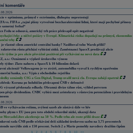
lní komentáře
.08.2026
cie v optimismu, průmysl v extrémním, dluhopisy neprotestují
FA vs. FIFA a „tajné plány vytvořené bezcharakterními lidmi, které mají pochybné přínosy
o samotný fotbal“
ce Fedu se odsouvá, americký trh práce překvapil opět negativně
sychající řeky a ničivé požáry v Evropě. Klimatická rizika dopadají na průmysl, ekonomiku 
nanční trhy
 je vlastně cílem americké centrální banky? Nasliboval toho Warsh příliš?
 raketovém růstu přichází vybírání zisků. Zaměstnanci SpaceX prodávají akcie
věr týdne je pro akcie převážně pozitivní při vyčkávání na nová data
Z, a.s.: Oznámení o výplatě úrokového výnosu
rly týdne: Zlato nahoru a SpaceX k 10 bilionům dolarů
avní akcionář Volkswagenu je ve ztrátě, automobilku vyzval k rychlým opatřením
merční banka, a.s.: Výpis z obchodního rejstříku
sledky oznámily CSG a Gen Digital, Trump uvalil nová cla. Evropa zahájí opatrně
zbřesk: Koruna po holubičím překvapení ČNB v defenzivě
G výrazně překonala odhady. Obranná divize táhne růst, výhled potvrzen
pen přeje dividendám. CNBC vybírá mezi aristokraty s růstovým potenciálem i pravidelným
nosem
.08.2026
B ve vyčkávacím režimu, zvýšení sazeb ale zůstává dále ve hře
soby plynu v EU jsou pro toto období rekordně nízké, ukazují data
st MercadoLibre akceleruje na 50 %. Podle trhu ale roste příliš draze
nkovní rada ČNB podle očekávání drží základní úrokovou sazbu na 3,75 procentech
ntendo navýšilo zisk o 150 procent. Switch 2 a Mario pomohly navzdory dražším čipům
1
2
3
4
5
6
7
8
9
10
>>