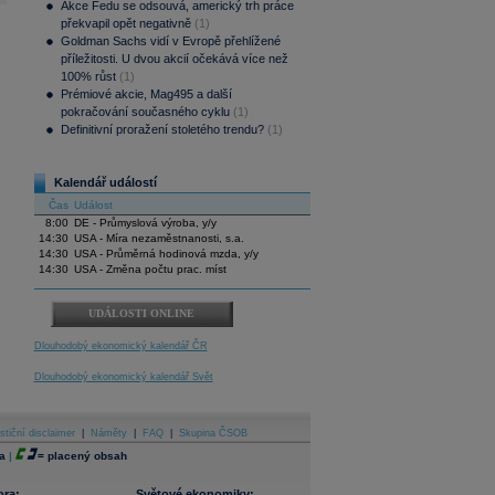
Akce Fedu se odsouvá, americký trh práce
překvapil opět negativně
(1)
Goldman Sachs vidí v Evropě přehlížené
příležitosti. U dvou akcií očekává více než
100% růst
(1)
Prémiové akcie, Mag495 a další
pokračování současného cyklu
(1)
Definitivní proražení stoletého trendu?
(1)
Kalendář událostí
Čas
Událost
8:00
DE - Průmyslová výroba, y/y
14:30
USA - Míra nezaměstnanosti, s.a.
14:30
USA - Průměrná hodinová mzda, y/y
14:30
USA - Změna počtu prac. míst
UDÁLOSTI ONLINE
Dlouhodobý ekonomický kalendář ČR
Dlouhodobý ekonomický kalendář Svět
stiční disclaimer
|
Náměty
|
FAQ
|
Skupina ČSOB
a
|
=
placený obsah
ora:
Světové ekonomiky: