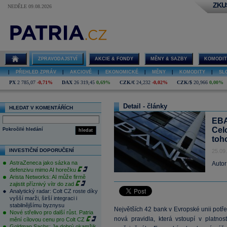
ZKU
NEDĚLE 09.08.2026
ZPRAVODAJSTVÍ
AKCIE & FONDY
MĚNY & SAZBY
KOMODIT
|
PŘEHLED ZPRÁV
|
AKCIOVÉ
|
EKONOMICKÉ
|
MĚNY
|
KOMODITY
|
SL
PX
2 785,07
-0,71%
DAX
26 319,45
0,69%
CZK/€
24,232
-0,02%
CZK/$
20,966
0,00%
Detail - články
HLEDAT V KOMENTÁŘÍCH
EBA
Celo
Pokročilé hledání
hledat
toh
INVESTIČNÍ DOPORUČENÍ
25.09
AstraZeneca jako sázka na
Autor
defenzivu mimo AI horečku
Arista Networks: AI může firmě
zajistit příznivý vítr do zad
Analytický radar: Colt CZ roste díky
vyšší marži, širší integraci i
stabilnějšímu byznysu
Největších 42 bank v Evropské unii potřeb
Nové střelivo pro další růst. Patria
nová pravidla, která vstoupí v platno
mění cílovou cenu pro Colt CZ
Goldman Sachs: Je dobrý okamžik