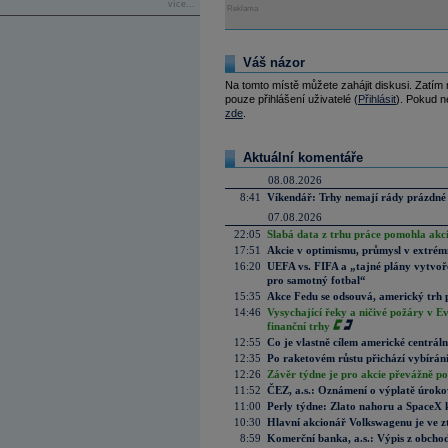
více...
Reklama
Váš názor
Na tomto místě můžete zahájit diskusi. Zatím
pouze přihlášení uživatelé (
Přihlásit
). Pokud ne
zde
.
Aktuální komentáře
08.08.2026
8:41
Víkendář: Trhy nemají rády prázdné 
07.08.2026
22:05
Slabá data z trhu práce pomohla akc
17:51
Akcie v optimismu, průmysl v extrémn
16:20
UEFA vs. FIFA a „tajné plány vytvoř
pro samotný fotbal“
15:35
Akce Fedu se odsouvá, americký trh 
14:46
Vysychající řeky a ničivé požáry v E
finanční trhy
12:55
Co je vlastně cílem americké centrál
12:35
Po raketovém růstu přichází vybírán
12:26
Závěr týdne je pro akcie převážně po
11:52
ČEZ, a.s.: Oznámení o výplatě úrok
11:00
Perly týdne: Zlato nahoru a SpaceX 
10:30
Hlavní akcionář Volkswagenu je ve z
8:59
Komerční banka, a.s.: Výpis z obchod