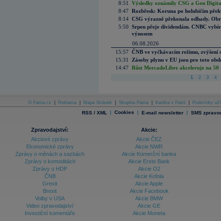
8:51
Výsledky oznámily CSG a Gen Digital
8:47
Rozbřesk: Koruna po holubičím přek
8:14
CSG výrazně překonala odhady. Obran
5:50
Srpen přeje dividendám. CNBC vybírá
výnosem
06.08.2026
15:57
ČNB ve vyčkávacím režimu, zvýšení s
15:31
Zásoby plynu v EU jsou pro toto obdo
14:47
Růst MercadoLibre akceleruje na 50 %
1
2
3
4
O Patria.cz
|
Reklama
|
Mapa Stránek
|
Skupina Patria
|
Kariéra v Patrii
|
Podmínky uží
|
Cookies
|
|
RSS / XML
E-mail newsletter
SMS zpravod
Zpravodajství:
Akcie:
Akciové zprávy
Akcie ČEZ
Ekonomické zprávy
Akcie NWR
Zprávy o měnách a sazbách
Akcie Komerční banka
Zprávy o komoditách
Akcie Erste Bank
Zprávy o HDP
Akcie O2
ČNB
Akcie Kofola
Grexit
Akcie Apple
Brexit
Akcie Facebook
Volby v USA
Akcie BMW
Video zpravodajství
Akcie GE
Investiční komentáře
Akcie Moneta