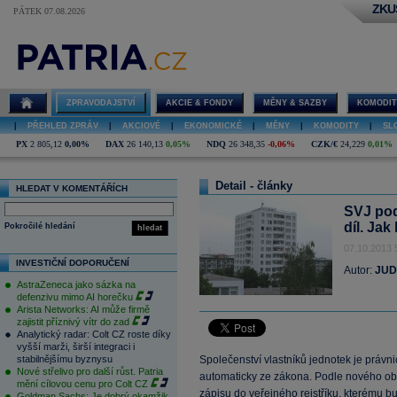
ZKU
PÁTEK 07.08.2026
ZPRAVODAJSTVÍ
AKCIE & FONDY
MĚNY & SAZBY
KOMODIT
|
PŘEHLED ZPRÁV
|
AKCIOVÉ
|
EKONOMICKÉ
|
MĚNY
|
KOMODITY
|
SL
PX
2 805,12
0,00%
DAX
26 140,13
0,05%
NDQ
26 348,35
-0,06%
CZK/€
24,229
0,01%
Detail - články
HLEDAT V KOMENTÁŘÍCH
SVJ pod
díl. Jak
Pokročilé hledání
hledat
07.10.2013 
INVESTIČNÍ DOPORUČENÍ
Autor:
JUDr
AstraZeneca jako sázka na
defenzivu mimo AI horečku
Arista Networks: AI může firmě
zajistit příznivý vítr do zad
Analytický radar: Colt CZ roste díky
vyšší marži, širší integraci i
stabilnějšímu byznysu
Společenství vlastníků jednotek je práv
Nové střelivo pro další růst. Patria
automaticky ze zákona. Podle nového o
mění cílovou cenu pro Colt CZ
zápisu do veřejného rejstříku, kterému b
Goldman Sachs: Je dobrý okamžik