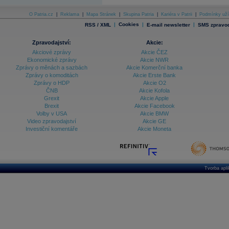
O Patria.cz
|
Reklama
|
Mapa Stránek
|
Skupina Patria
|
Kariéra v Patrii
|
Podmínky uží
|
Cookies
|
|
RSS / XML
E-mail newsletter
SMS zpravod
Zpravodajství:
Akcie:
Akciové zprávy
Akcie ČEZ
Ekonomické zprávy
Akcie NWR
Zprávy o měnách a sazbách
Akcie Komerční banka
Zprávy o komoditách
Akcie Erste Bank
Zprávy o HDP
Akcie O2
ČNB
Akcie Kofola
Grexit
Akcie Apple
Brexit
Akcie Facebook
Volby v USA
Akcie BMW
Video zpravodajství
Akcie GE
Investiční komentáře
Akcie Moneta
Tvorba apl