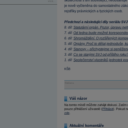
skutečnosti s tím související, neobsahuj
více...
je nově vyčleněna do samostatného zákon
rejstříky právnických a fyzických osob.
Předchozí a následující díly seriálu S
8. díl:
Statutární orgán. Pozor, úpravu ne
7. díl:
Od ledna bude možné koresponden
6. díl:
Shromáždění. O rozšířených kompet
5. díl:
Orgány. Proč to dělat jednoduše, kd
4. díl:
Stanovy – přichystejme si peněžen
3. díl:
Co se starými SVJ od příštího roku
1. díl:
Společenství vlastníků jednotek 
KŠB
Reklama
Váš názor
Na tomto místě můžete zahájit diskusi. Zatím
pouze přihlášení uživatelé (
Přihlásit
). Pokud ne
zde
.
Aktuální komentáře