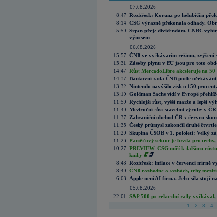
07.08.2026
8:47
Rozbřesk: Koruna po holubičím přek
8:14
CSG výrazně překonala odhady. Obran
5:50
Srpen přeje dividendám. CNBC vybírá
výnosem
06.08.2026
15:57
ČNB ve vyčkávacím režimu, zvýšení s
15:31
Zásoby plynu v EU jsou pro toto obdo
14:47
Růst MercadoLibre akceleruje na 50 %
14:37
Bankovní rada ČNB podle očekávání 
13:32
Nintendo navýšilo zisk o 150 procen
13:19
Goldman Sachs vidí v Evropě přehlíže
11:59
Rychlejší růst, vyšší marže a lepší v
11:40
Meziroční růst stavební výroby v ČR
11:37
Zahraniční obchod ČR v červnu skonč
11:35
Český průmysl zakončil druhé čtvrtlet
11:29
Skupina ČSOB v 1. pololetí: Velký zá
11:26
Paměťový sektor je brzda pro techy,
10:27
PREVIEW: CSG míří k dalšímu růstu.
knihy
8:43
Rozbřesk: Inflace v červenci mírně v
8:40
ČNB rozhodne o sazbách, trhy mezitím
6:08
Apple není AI firma. Jeho síla stojí n
05.08.2026
22:01
S&P 500 po rekordní rally vyčkával,
1
2
3
4