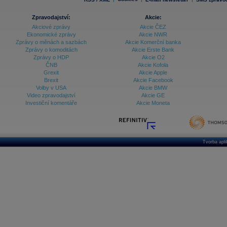
Zpravodajství:
Akcie:
Akciové zprávy
Akcie ČEZ
Ekonomické zprávy
Akcie NWR
Zprávy o měnách a sazbách
Akcie Komerční banka
Zprávy o komoditách
Akcie Erste Bank
Zprávy o HDP
Akcie O2
ČNB
Akcie Kofola
Grexit
Akcie Apple
Brexit
Akcie Facebook
Volby v USA
Akcie BMW
Video zpravodajství
Akcie GE
Investiční komentáře
Akcie Moneta
Tvorba apl