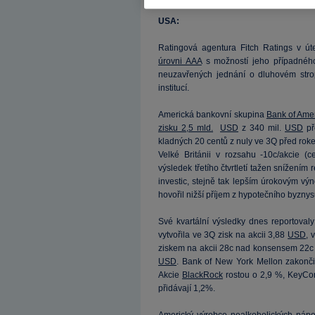
USA:
Ratingová agentura Fitch Ratings v ú
úrovni AAA
s možností jeho případného 
neuzavřených jednání o dluhovém stropu
institucí.
Americká bankovní skupina
Bank of Amer
zisku 2,5 mld.
USD
z 340 mil.
USD
př
kladných 20 centů z nuly ve 3Q před rok
Velké Británii v rozsahu -10c/akcie (
výsledek třetího čtvrtletí tažen snížení
investic, stejně tak lepším úrokovým v
hovořil nižší příjem z hypotečního byznys
Své kvartální výsledky dnes reportovaly
vytvořila ve 3Q zisk na akcii 3,88
USD
, 
ziskem na akcii 28c nad konsensem 22c 
USD
. Bank of New York Mellon zakonč
Akcie
BlackRock
rostou o 2,9 %, KeyCo
přidávají 1,2%.