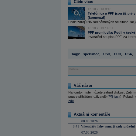
Čtěte více:
16.10.2013 9:18
Telefónica a PPF jsou již prý
(komentář)
Podle zdrojů HN seznámených se situací se j
16.10.2013 14:51
PPF promluvila: Podíl v české
Investiční skupina PPF, za kterou 
Tagy:
spekulace
,
USD
,
EUR
,
USA
,
Reklama
Váš názor
Na tomto místě můžete zahájit diskusi. Zatím
pouze přihlášení uživatelé (
Přihlásit
). Pokud ne
zde
.
Aktuální komentáře
08.08.2026
8:41
Víkendář: Trhy nemají rády prázdné 
07.08.2026