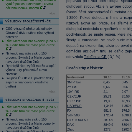
poptávka po riziku opět stoupá. Speku
využít poklesu Microsoftu. Nvidia
dluhovém stropu. Akcie v Evropě odpole
dál tahounem AI boomu
úvodní části obchodování Eurodolar dop
více...
1,3500. Pokud dohoda o limitu a rozpo
VÝSLEDKY SPOLEČNOSTÍ - ČR
riziková aktiva asi přijde, ale zřejm
CSG výrazně překonala odhady.
dluhopisů nedostala rozpočtová krize trh
Obranná divize táhne růst, výhled
pochybnosti, že přijde řešení, které 
potvrzen
škody. U eurodolaru se navíc bude mísi
Růst MercadoLibre akceleruje na 50
%. Podle trhu ale roste příliš draze
dopadů na ekonomiku, takže po prvotní 
domácím akciovém trhu se dařilo zejm
Nintendo navýšilo zisk o 150
odevzdala
Telefónica CR
(-3,1 %).
procent. Switch 2 a Mario pomohly
navzdory dražším čipům
Rychlejší růst, vyšší marže a lepší
Finační trhy v číslech:
výhled. Lilly překonává Novo
Nordisk
Instrument
16.10
15.10
Skupina ČSOB v 1. pololetí: Velký
zájem o financování vlastního
3M
Pribor
0,45
0,45
bydlení
2Y IRS
0,66
0,66
10Y IRS
2,1
2,07
více...
CZK/EUR
25,71
25,58
VÝSLEDKY SPOLEČNOSTÍ - SVĚT
CZK/USD
19,06
18,93
USD/EUR
1,3476
1,3524
Růst MercadoLibre akceleruje na 50
PX
981,8
976,3
%. Podle trhu ale roste příliš draze
S&P
500
1720,4
1698,1
Nintendo navýšilo zisk o 150
DJ STOXX 50
2814,9
2806,8
procent. Switch 2 a Mario pomohly
DAX
8849,9
8804,4
navzdory dražším čipům
Zlato
1272
1282,4
Rychlejší růst, vyšší marže a lepší