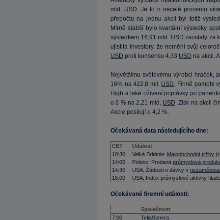
Americký výrobce nealkoholických náp
mld.
USD
. Je to o necelé procento víc
přepočtu na jednu akcii byl totiž výsl
Mírně slabší bylo kvartální výsledky spo
výsledkem 16,91 mld.
USD
zaostaly za 
ujistila investory, že nemění svůj celor
USD
proti konsensu 4,33
USD
na akcii. 
Největšímu světovému výrobci hraček, a
16% na 422,8 mil.
USD
. Firmě pomohl v
High a také oživení poptávky po panenk
o 6 % na 2,21 mld.
USD
. Zisk na akcii č
Akcie posilují o 4,2 %.
Očekávaná data následujícího dne:
CET
Událost
10:30
Velká Británie:
Maloobchodní tržby
(r
14:00
Polsko: Prodaná
průmyslová produk
14:30
USA: Žádosti o dávky v
nezaměstnan
16:00
USA: Index průmyslové aktivity filad
Očekávané firemní události:
Společnost
7:00
TeliaSonera