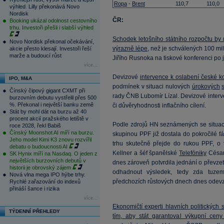
Ropa
-
Brent
110,7
110,0
výhled. Lilly překonává Novo
Nordisk
ČR:
Booking ukázal odolnost cestovního
trhu. Investoři přešli i slabší výhled
Schodek letošního státního rozpočtu by
Novo Nordisk překonal očekávání,
výrazně lépe
, než je schválených 100 mi
akcie přesto klesají. Investoři řeší
marže a budoucí růst
Jiřího Rusnoka na tiskové konferenci po 
více...
Devizové
intervence k oslabení české k
IPO, M&A
podmínek v situaci nulových
úrokových
Čínský čipový gigant CXMT při
rady ČNB Lubomír Lízal. Devizové interv
burzovním debutu vystřelil přes 500
%. Překonal i největší banku země
či důvěryhodnosti inflačního cílení.
Stát by mohl dát na burzu až 40
procent akcií pražského letiště v
Podle zdrojů HN seznámených se situací
roce 2028, řekl Babiš
Čínský Moonshot AI míří na burzu.
skupinou PPF již dostala do pokročilé 
Jeho model Kimi K3 znovu rozvířil
trhu skutečně přejde do rukou PPF, o
debatu o budoucnosti AI
Kellner a šéf španělské
Telefóniky
César 
SK Hynix míří na Nasdaq. O jeden z
největších burzovních debutů v
dnes zároveň potvrdila jednání o převze
historii je obrovský zájem
odhadnout výsledek, tedy zda tuzem
Nová vlna mega IPO hýbe trhy.
předchozích růstových dnech dnes odevz
Rychlé zařazování do indexů
přináší šance i rizika
více...
Ekonomičtí experti hlavních politických
TÝDENNÍ PŘEHLEDY
tím, aby stát garantoval výkupní ceny 