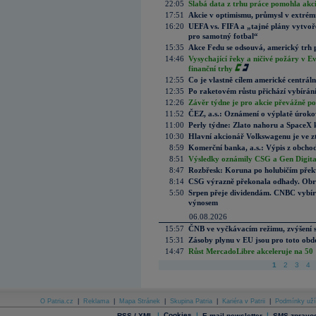
22:05
Slabá data z trhu práce pomohla akc
17:51
Akcie v optimismu, průmysl v extrémn
16:20
UEFA vs. FIFA a „tajné plány vytvoř
pro samotný fotbal“
15:35
Akce Fedu se odsouvá, americký trh 
14:46
Vysychající řeky a ničivé požáry v E
finanční trhy
12:55
Co je vlastně cílem americké centrál
12:35
Po raketovém růstu přichází vybírán
12:26
Závěr týdne je pro akcie převážně po
11:52
ČEZ, a.s.: Oznámení o výplatě úrok
11:00
Perly týdne: Zlato nahoru a SpaceX 
10:30
Hlavní akcionář Volkswagenu je ve z
8:59
Komerční banka, a.s.: Výpis z obchod
8:51
Výsledky oznámily CSG a Gen Digital
8:47
Rozbřesk: Koruna po holubičím přek
8:14
CSG výrazně překonala odhady. Obran
5:50
Srpen přeje dividendám. CNBC vybírá
výnosem
06.08.2026
15:57
ČNB ve vyčkávacím režimu, zvýšení s
15:31
Zásoby plynu v EU jsou pro toto obdo
14:47
Růst MercadoLibre akceleruje na 50 %
1
2
3
4
O Patria.cz
|
Reklama
|
Mapa Stránek
|
Skupina Patria
|
Kariéra v Patrii
|
Podmínky uží
|
Cookies
|
|
RSS / XML
E-mail newsletter
SMS zpravod