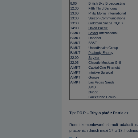
8:00
British Sky Broadcasting
12:30
Fifth Third Bancorp
13:00
Philip Morris
International
13:30
Verizon
Communications
13:30
Goldman Sachs
, 3Q13
14:00
Union Pacific
B/MKT
Baxter
International
B/MKT
Danaher
B/MKT
BB&T
B/MKT
UnitedHealth Group
B/MKT
Peabody Energy
22:00
Stryker
22:05
Chipotle Mexican Grill
A/MKT
Capital One Financial
A/MKT
Intuitive Surgical
A/MKT
Google
A/MKT
Las Vegas Sands
AMD
Nucor
Blackstone Group
Tip: T.O.P. – Trhy o páté z Patria.cz
Denní komentované shrnutí událostí na
pracovních dnech mezi 17. a 18. hodinou