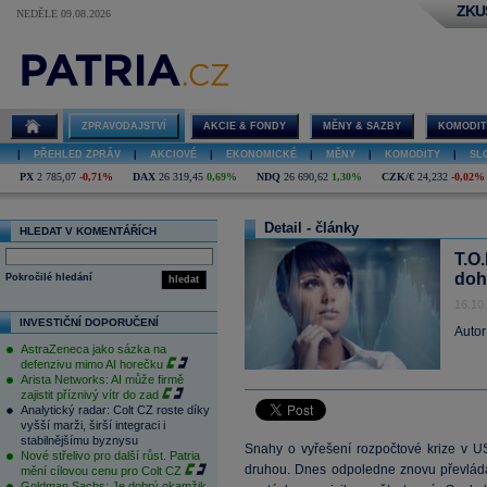
ZKU
NEDĚLE 09.08.2026
ZPRAVODAJSTVÍ
AKCIE & FONDY
MĚNY & SAZBY
KOMODIT
|
PŘEHLED ZPRÁV
|
AKCIOVÉ
|
EKONOMICKÉ
|
MĚNY
|
KOMODITY
|
SL
PX
2 785,07
-0,71%
DAX
26 319,45
0,69%
NDQ
26 690,62
1,30%
CZK/€
24,232
-0,02%
Detail - články
HLEDAT V KOMENTÁŘÍCH
T.O
doh
Pokročilé hledání
hledat
16.10
INVESTIČNÍ DOPORUČENÍ
Autor
AstraZeneca jako sázka na
defenzivu mimo AI horečku
Arista Networks: AI může firmě
zajistit příznivý vítr do zad
Analytický radar: Colt CZ roste díky
vyšší marži, širší integraci i
stabilnějšímu byznysu
Snahy o vyřešení rozpočtové krize v US
Nové střelivo pro další růst. Patria
druhou. Dnes odpoledne znovu převládaj
mění cílovou cenu pro Colt CZ
Goldman Sachs: Je dobrý okamžik