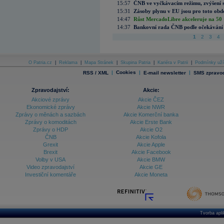
15:57
ČNB ve vyčkávacím režimu, zvýšení s
15:31
Zásoby plynu v EU jsou pro toto obdo
14:47
Růst MercadoLibre akceleruje na 50 %
14:37
Bankovní rada ČNB podle očekávání 
1
2
3
4
O Patria.cz
|
Reklama
|
Mapa Stránek
|
Skupina Patria
|
Kariéra v Patrii
|
Podmínky uží
|
Cookies
|
|
RSS / XML
E-mail newsletter
SMS zpravod
Zpravodajství:
Akcie:
Akciové zprávy
Akcie ČEZ
Ekonomické zprávy
Akcie NWR
Zprávy o měnách a sazbách
Akcie Komerční banka
Zprávy o komoditách
Akcie Erste Bank
Zprávy o HDP
Akcie O2
ČNB
Akcie Kofola
Grexit
Akcie Apple
Brexit
Akcie Facebook
Volby v USA
Akcie BMW
Video zpravodajství
Akcie GE
Investiční komentáře
Akcie Moneta
Tvorba apl