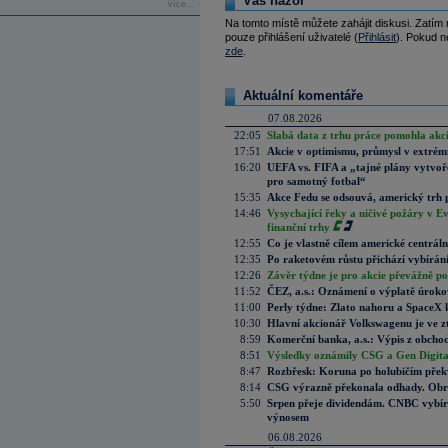
Váš názor
více...
Na tomto místě můžete zahájit diskusi. Zatím
pouze přihlášení uživatelé (
Přihlásit
). Pokud ne
zde
.
Aktuální komentáře
07.08.2026
22:05
Slabá data z trhu práce pomohla akc
17:51
Akcie v optimismu, průmysl v extrémn
16:20
UEFA vs. FIFA a „tajné plány vytvoř
pro samotný fotbal“
15:35
Akce Fedu se odsouvá, americký trh 
14:46
Vysychající řeky a ničivé požáry v E
finanční trhy
12:55
Co je vlastně cílem americké centrál
12:35
Po raketovém růstu přichází vybírán
12:26
Závěr týdne je pro akcie převážně po
11:52
ČEZ, a.s.: Oznámení o výplatě úrok
11:00
Perly týdne: Zlato nahoru a SpaceX 
10:30
Hlavní akcionář Volkswagenu je ve z
8:59
Komerční banka, a.s.: Výpis z obchod
8:51
Výsledky oznámily CSG a Gen Digital
8:47
Rozbřesk: Koruna po holubičím přek
8:14
CSG výrazně překonala odhady. Obran
5:50
Srpen přeje dividendám. CNBC vybírá
výnosem
06.08.2026