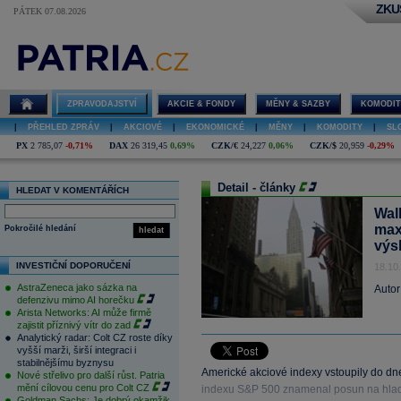
ZKU
PÁTEK 07.08.2026
ZPRAVODAJSTVÍ
AKCIE & FONDY
MĚNY & SAZBY
KOMODIT
|
PŘEHLED ZPRÁV
|
AKCIOVÉ
|
EKONOMICKÉ
|
MĚNY
|
KOMODITY
|
SL
PX
2 785,07
-0,71%
DAX
26 319,45
0,69%
CZK/€
24,227
0,06%
CZK/$
20,959
-0,29%
Detail - články
HLEDAT V KOMENTÁŘÍCH
Wal
max
Pokročilé hledání
hledat
výs
INVESTIČNÍ DOPORUČENÍ
18.10
AstraZeneca jako sázka na
Autor
defenzivu mimo AI horečku
Arista Networks: AI může firmě
zajistit příznivý vítr do zad
Analytický radar: Colt CZ roste díky
vyšší marži, širší integraci i
stabilnějšímu byznysu
Americké akciové indexy vstoupily do dn
Nové střelivo pro další růst. Patria
mění cílovou cenu pro Colt CZ
indexu S&P 500 znamenal posun na hladi
Goldman Sachs: Je dobrý okamžik