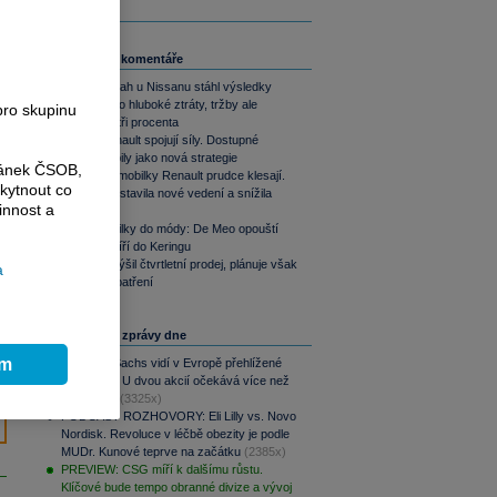
Související komentáře
Účetní zásah u Nissanu stáhl výsledky
Renaultu do hluboké ztráty, tržby ale
pro skupinu
vzrostly o tři procenta
Ford a Renault spojují síly. Dostupné
elektromobily jako nová strategie
ránek ČSOB,
Akcie automobilky Renault prudce klesají.
kytnout co
Firma představila nové vedení a snížila
innost a
výhled
Z automobilky do módy: De Meo opouští
Renault, míří do Keringu
Renault zvýšil čtvrtletní prodej, plánuje však
a
úsporná opatření
Nejčtenější zprávy dne
ím
Goldman Sachs vidí v Evropě přehlížené
příležitosti. U dvou akcií očekává více než
100% růst
(3325x)
PODCAST ROZHOVORY: Eli Lilly vs. Novo
Nordisk. Revoluce v léčbě obezity je podle
MUDr. Kunové teprve na začátku
(2385x)
PREVIEW: CSG míří k dalšímu růstu.
Klíčové bude tempo obranné divize a vývoj