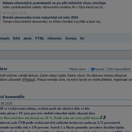
Nálada německých podnikatelů se po pěti měsících růstu zhoršuje
Index podnikatelské nálady německého institutu Ifo v říjnu klesá na 10...
25.10.2013 12:11
Britská ekonomika roste nejrychleji od roku 2010
Tempo růstu britské ekonomiky ve třetím čtvrtletí zrychlilo a bylo nej...
enault
,
DAX
,
akcie
,
FTSE
,
německo
,
Evropa
,
ifo
ázor
Přidat názor
Pavouk
Od nejnovějších
|
ístě můžete zahájit diskusi. Zatím nebyl zadán žádný názor. Do diskuse mohou přispívat
ášení uživatelé (
Přihlásit
). Pokud nemáte účet, na který byste se mohli přihlásit, registrujte se
lní komentáře
.08.2026
B ve vyčkávacím režimu, zvýšení sazeb ale zůstává dále ve hře
soby plynu v EU jsou pro toto období rekordně nízké, ukazují data
st MercadoLibre akceleruje na 50 %. Podle trhu ale roste příliš draze
nkovní rada ČNB podle očekávání drží základní úrokovou sazbu na 3,75 procentech
ntendo navýšilo zisk o 150 procent. Switch 2 a Mario pomohly navzdory dražším čipům