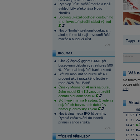
Rychlejší růst, vyšší marže a lepší
výhled. Lilly překonává Novo
Nordisk
Booking ukázal odolnost cestovního
trhu. Investoři přešli i slabší výhled
Novo Nordisk překonal očekávání,
akcie přesto klesají. Investoři řeší
marže a budoucí růst
Tagy:
r
více...
IPO, M&A
Reklama
Čínský čipový gigant CXMT při
burzovním debutu vystřelil přes 500
%. Překonal i největší banku země
Váš n
Stát by mohl dát na burzu až 40
procent akcií pražského letiště v
Na tomto m
roce 2028, řekl Babiš
pouze přihl
Čínský Moonshot AI míří na burzu.
zde
.
Jeho model Kimi K3 znovu rozvířil
debatu o budoucnosti AI
SK Hynix míří na Nasdaq. O jeden z
Aktuá
největších burzovních debutů v
historii je obrovský zájem
06
Nová vlna mega IPO hýbe trhy.
15:57
ČN
Rychlé zařazování do indexů
15:31
Zá
přináší šance i rizika
14:47
Rů
více...
14:37
Ba
13:32
Ni
TÝDENNÍ PŘEHLEDY