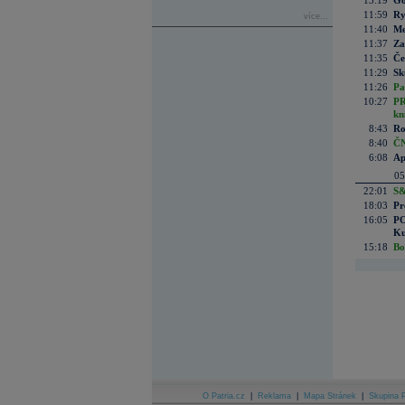
13:19
Go
11:59
Ry
více...
11:40
Me
11:37
Za
11:35
Če
11:29
Sk
11:26
Pa
10:27
PR
kn
8:43
Ro
8:40
ČN
6:08
Ap
05
22:01
S&
18:03
Pr
16:05
PO
Ku
15:18
Bo
O Patria.cz
|
Reklama
|
Mapa Stránek
|
Skupina P