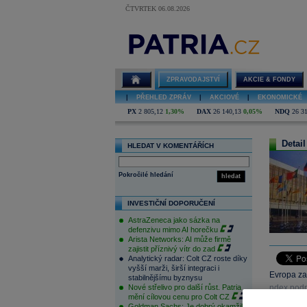
ČTVRTEK 06.08.2026
ZPRAVODAJSTVÍ
AKCIE & FONDY
|
PŘEHLED ZPRÁV
|
AKCIOVÉ
|
EKONOMICKÉ
PX
2 805,12
1,30%
DAX
26 140,13
0,05%
NDQ
26 3
Detail
HLEDAT V KOMENTÁŘÍCH
Pokročilé hledání
hledat
INVESTIČNÍ DOPORUČENÍ
AstraZeneca jako sázka na
defenzivu mimo AI horečku
Arista Networks: AI může firmě
zajistit příznivý vítr do zad
Analytický radar: Colt CZ roste díky
vyšší marži, širší integraci i
Evropa za
stabilnějšímu byznysu
Nové střelivo pro další růst. Patria
ndex podni
mění cílovou cenu pro Colt CZ
místo oče
Goldman Sachs: Je dobrý okamžik