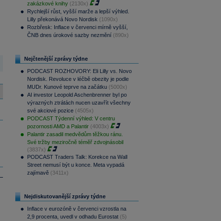
zakázkové knihy
(2130x)
Rychlejší růst, vyšší marže a lepší výhled.
Lilly překonává Novo Nordisk
(1090x)
Rozbřesk: Inflace v červenci mírně vyšší,
ČNB dnes úrokové sazby nezmění
(890x)
Nejčtenější zprávy týdne
PODCAST ROZHOVORY: Eli Lilly vs. Novo
Nordisk. Revoluce v léčbě obezity je podle
MUDr. Kunové teprve na začátku
(5000x)
AI investor Leopold Aschenbrenner byl po
výrazných ztrátách nucen uzavřít všechny
své akciové pozice
(4505x)
PODCAST Týdenní výhled: V centru
pozornosti AMD a Palantir
(4003x)
Palantir zasadil medvědům těžkou ránu.
Své tržby meziročně téměř zdvojnásobil
(3837x)
PODCAST Traders Talk: Korekce na Wall
Street nemusí být u konce. Meta vypadá
zajímavě
(3411x)
Nejdiskutovanější zprávy týdne
Inflace v eurozóně v červenci vzrostla na
2,9 procenta, uvedl v odhadu Eurostat
(5)