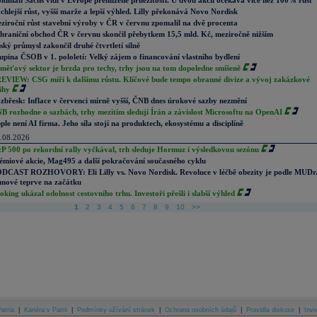
ldman Sachs vidí v Evropě přehlížené příležitosti. U dvou akcií očekává více než 100% růst
chlejší růst, vyšší marže a lepší výhled. Lilly překonává Novo Nordisk
ziroční růst stavební výroby v ČR v červnu zpomalil na dvě procenta
hraniční obchod ČR v červnu skončil přebytkem 15,5 mld. Kč, meziročně nižším
ský průmysl zakončil druhé čtvrtletí silně
upina ČSOB v 1. pololetí: Velký zájem o financování vlastního bydlení
měťový sektor je brzda pro techy, trhy jsou na tom dopoledne smíšeně
EVIEW: CSG míří k dalšímu růstu. Klíčové bude tempo obranné divize a vývoj zakázkové
ihy
zbřesk: Inflace v červenci mírně vyšší, ČNB dnes úrokové sazby nezmění
B rozhodne o sazbách, trhy mezitím sledují Írán a závislost Microsoftu na OpenAI
ple není AI firma. Jeho síla stojí na produktech, ekosystému a disciplíně
.08.2026
P 500 po rekordní rally vyčkával, trh sleduje Hormuz i výsledkovou sezónu
émiové akcie, Mag495 a další pokračování současného cyklu
DCAST ROZHOVORY: Eli Lilly vs. Novo Nordisk. Revoluce v léčbě obezity je podle MUDr
nové teprve na začátku
oking ukázal odolnost cestovního trhu. Investoři přešli i slabší výhled
1
2
3
4
5
6
7
8
9
10
>>
atria
|
Kariéra v Patrii
|
Podmínky užívání stránek
|
Ochrana osobních údajů
|
Pravidla diskuse
|
Inve