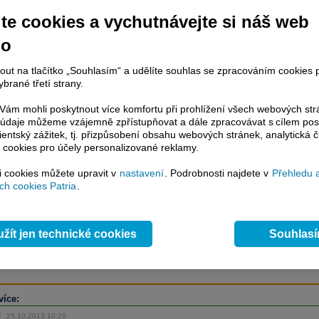
te cookies a vychutnávejte si náš web
no
račování článku je dostupné jen klientům placených služeb
Patria Plus
/
estor Plus
případně uživatelům platformy
Patria Direct
. Pokud jste klientem
nout na tlačítko „Souhlasím“ a udělíte souhlas se zpracováním cookies 
hto služeb, potom je nutné se
Přihlásit
.
brané třetí strany.
ámci placeného informačního servisu získáte
ám mohli poskytnout více komfortu při prohlížení všech webových st
řístup ke
kompletnímu zpravodajství
to údaje můžeme vzájemně zpřístupňovat a dále zpracovávat s cílem pos
.patria.cz bez jakýchkoliv omezení. Veškeré
lientský zážitek, tj. přizpůsobení obsahu webových stránek, analytická č
rávy, komentáře a horké zprávy jsou
 cookies pro účely personalizované reklamy.
brazovány terminálovou metodou (bez nutnosti obnovovat stránku) bez
ždění a v plné verzi.
si cookies můžete upravit v
nastavení
. Podrobnosti najdete v
Přehledu 
h cookies Patria
.
en zpravodajství, ale i další služby získáte v Patria Plus / Investor Plus -
sms
e-mailové
zpravodajství,
data
z finančních trhů v reálném čase, kompletní
lytický servis
, rozsáhlé
databáze
časových řad ke stažení,
prognózy
žít jen technické cookies
Souhlas
oje a
valuace
, ekonomické
fundamenty
,
nástroje
a
kalkulátory
...
více
více:
25.10.2013 10:20