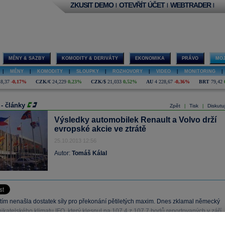
ZKUSIT DEMO
OTEVŘÍT ÚČET
WEBTRADER
|
|
|
MĚNY & SAZBY
KOMODITY & DERIVÁTY
EKONOMIKA
PRÁVO
MOJ
|
MĚNY
|
KOMODITY
|
SLOUPKY
|
ROZHOVORY
|
VIDEO
|
MONITORING
|
18,37
-0,17%
CZK/€
24,229
0,23%
CZK/$
21,033
0,52%
AU
4 228,67
-0,36%
BRT
79,42
 - články
Zpět
Tisk
Diskutu
|
|
Výsledky automobilek Renault a Volvo drží
evropské akcie ve ztrátě
25.10.2013 12:56
Autor:
Tomáš Kálal
tím nenašla dostatek síly pro překonání pětiletých maxim. Dnes zklamal německý
katelského klimatu IFO, který klesnul na 107,4 z 107,7 bodů reportovaných v září,
káváného růstu.