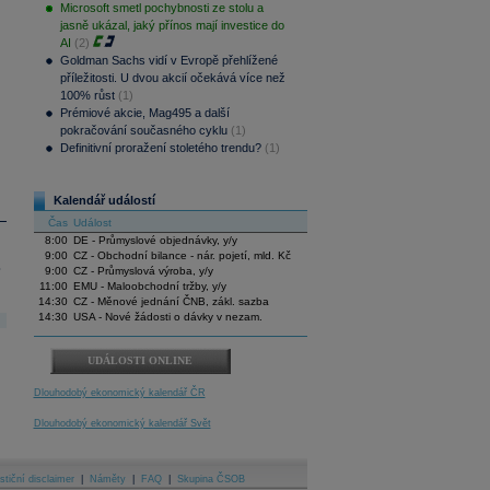
Microsoft smetl pochybnosti ze stolu a
jasně ukázal, jaký přínos mají investice do
AI
(2)
Goldman Sachs vidí v Evropě přehlížené
příležitosti. U dvou akcií očekává více než
100% růst
(1)
Prémiové akcie, Mag495 a další
pokračování současného cyklu
(1)
Definitivní proražení stoletého trendu?
(1)
Kalendář událostí
Čas
Událost
8:00
DE - Průmyslové objednávky, y/y
9:00
CZ - Obchodní bilance - nár. pojetí, mld. Kč
.
9:00
CZ - Průmyslová výroba, y/y
11:00
EMU - Maloobchodní tržby, y/y
14:30
CZ - Měnové jednání ČNB, zákl. sazba
14:30
USA - Nové žádosti o dávky v nezam.
UDÁLOSTI ONLINE
Dlouhodobý ekonomický kalendář ČR
Dlouhodobý ekonomický kalendář Svět
stiční disclaimer
|
Náměty
|
FAQ
|
Skupina ČSOB