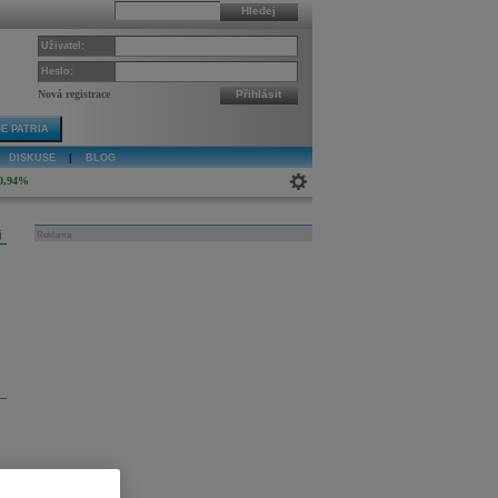
Hledej
Uživatel:
Heslo:
Nová registrace
Přihlásit
E PATRIA
DISKUSE
|
BLOG
0,94%
j
Reklama