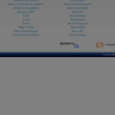
Ekonomické zprávy
Akcie NWR
Zprávy o měnách a sazbách
Akcie Komerční banka
Zprávy o komoditách
Akcie Erste Bank
Zprávy o HDP
Akcie O2
ČNB
Akcie Kofola
Grexit
Akcie Apple
Brexit
Akcie Facebook
Volby v USA
Akcie BMW
Video zpravodajství
Akcie GE
Investiční komentáře
Akcie Moneta
Tvorba apl