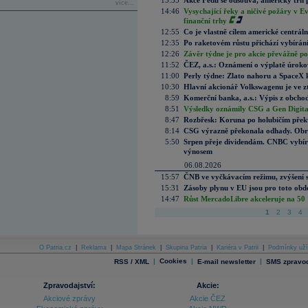
15:35
Akce Fedu se odsouvá, americký trh 
více...
14:46
Vysychající řeky a ničivé požáry v E
finanční trhy
12:55
Co je vlastně cílem americké centrál
12:35
Po raketovém růstu přichází vybírán
12:26
Závěr týdne je pro akcie převážně po
11:52
ČEZ, a.s.: Oznámení o výplatě úrok
11:00
Perly týdne: Zlato nahoru a SpaceX 
10:30
Hlavní akcionář Volkswagenu je ve z
8:59
Komerční banka, a.s.: Výpis z obchod
8:51
Výsledky oznámily CSG a Gen Digital
8:47
Rozbřesk: Koruna po holubičím přek
8:14
CSG výrazně překonala odhady. Obran
5:50
Srpen přeje dividendám. CNBC vybírá
výnosem
06.08.2026
15:57
ČNB ve vyčkávacím režimu, zvýšení s
15:31
Zásoby plynu v EU jsou pro toto obdo
14:47
Růst MercadoLibre akceleruje na 50 %
1
2
3
4
O Patria.cz
|
Reklama
|
Mapa Stránek
|
Skupina Patria
|
Kariéra v Patrii
|
Podmínky uží
|
Cookies
|
|
RSS / XML
E-mail newsletter
SMS zpravod
Zpravodajství:
Akcie:
Akciové zprávy
Akcie ČEZ