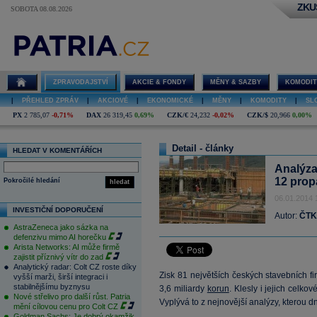
ZKU
SOBOTA 08.08.2026
ZPRAVODAJSTVÍ
AKCIE & FONDY
MĚNY & SAZBY
KOMODIT
|
PŘEHLED ZPRÁV
|
AKCIOVÉ
|
EKONOMICKÉ
|
MĚNY
|
KOMODITY
|
SL
PX
2 785,07
-0,71%
DAX
26 319,45
0,69%
CZK/€
24,232
-0,02%
CZK/$
20,966
0,00%
Detail - články
HLEDAT V KOMENTÁŘÍCH
Analýza
12 prop
Pokročilé hledání
hledat
06.01.2014 
INVESTIČNÍ DOPORUČENÍ
Autor:
ČTK
AstraZeneca jako sázka na
defenzivu mimo AI horečku
Arista Networks: AI může firmě
zajistit příznivý vítr do zad
Analytický radar: Colt CZ roste díky
Zisk 81 největších českých stavebních 
vyšší marži, širší integraci i
stabilnějšímu byznysu
3,6 miliardy
korun
. Klesly i jejich celkov
Nové střelivo pro další růst. Patria
Vyplývá to z nejnovější analýzy, kterou 
mění cílovou cenu pro Colt CZ
Goldman Sachs: Je dobrý okamžik