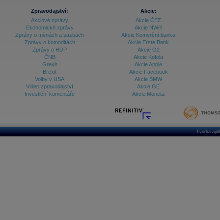
Zpravodajství:
Akcie:
Akciové zprávy
Akcie ČEZ
Ekonomické zprávy
Akcie NWR
Zprávy o měnách a sazbách
Akcie Komerční banka
Zprávy o komoditách
Akcie Erste Bank
Zprávy o HDP
Akcie O2
ČNB
Akcie Kofola
Grexit
Akcie Apple
Brexit
Akcie Facebook
Volby v USA
Akcie BMW
Video zpravodajství
Akcie GE
Investiční komentáře
Akcie Moneta
Tvorba apl