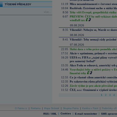
11:19
Míra nezaměstnanosti v červenci stou
TÝDENNÍ PŘEHLEDY
10:04
Rozbřesk: Extrémní sucho a nízká hl
více...
8:50
Trhy věří Evropě, geopolitická rizika
6:07
PREVIEW: ČEZ by měl vykázat slabší 
windfall tax
09.08.2026
8:35
Víkendář: Nebojte se, Warsh ve skute
08.08.2026
8:41
Víkendář: Trhy nemají rády prázdné 
07.08.2026
22:05
Slabá data z trhu práce pomohla akc
17:51
Akcie v optimismu, průmysl v extrémn
16:20
UEFA vs. FIFA a „tajné plány vytvoř
pro samotný fotbal“
15:35
Akce Fedu se odsouvá, americký trh 
14:46
Vysychající řeky a ničivé požáry v E
finanční trhy
12:55
Co je vlastně cílem americké centrál
12:35
Po raketovém růstu přichází vybírán
12:26
Závěr týdne je pro akcie převážně po
11:52
ČEZ, a.s.: Oznámení o výplatě úrok
1
2
3
4
O Patria.cz
|
Reklama
|
Mapa Stránek
|
Skupina Patria
|
Kariéra v Patrii
|
Podmínky uží
|
Cookies
|
|
RSS / XML
E-mail newsletter
SMS zpravod