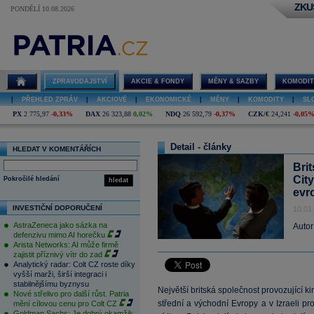
ZKU
PONDĚLÍ 10.08.2026
ZPRAVODAJSTVÍ
AKCIE & FONDY
MĚNY & SAZBY
KOMODIT
|
PŘEHLED ZPRÁV
|
AKCIOVÉ
|
EKONOMICKÉ
|
MĚNY
|
KOMODITY
|
SL
PX
2 775,97
-0,33%
DAX
26 323,88
0,02%
NDQ
26 592,79
-0,37%
CZK/€
24,241
-0,05
Detail - články
HLEDAT V KOMENTÁŘÍCH
Bri
City
Pokročilé hledání
hledat
evr
INVESTIČNÍ DOPORUČENÍ
10.01
AstraZeneca jako sázka na
Autor
defenzivu mimo AI horečku
Arista Networks: AI může firmě
zajistit příznivý vítr do zad
Analytický radar: Colt CZ roste díky
vyšší marži, širší integraci i
stabilnějšímu byznysu
Největší britská společnost provozující k
Nové střelivo pro další růst. Patria
střední a východní Evropy a v Izraeli p
mění cílovou cenu pro Colt CZ
Goldman Sachs: Je dobrý okamžik