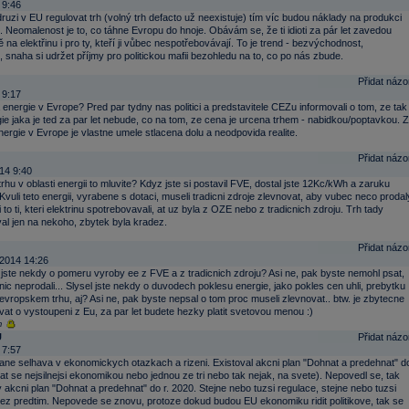
 9:46
uzi v EU regulovat trh (volný trh defacto už neexistuje) tím víc budou náklady na produkci
t. Neomalenost je to, co táhne Evropu do hnoje. Obávám se, že ti idioti za pár let zavedou
 na elektřinu i pro ty, kteří ji vůbec nespotřebovávají. To je trend - bezvýchodnost,
 snaha si udržet příjmy pro politickou mafii bezohledu na to, co po nás zbude.
Přidat názo
 9:17
energie v Evrope? Pred par tydny nas politici a predstavitele CEZu informovali o tom, ze tak
ie jaka je ted za par let nebude, co na tom, ze cena je urcena trhem - nabidkou/poptavkou. 
nergie v Evrope je vlastne umele stlacena dolu a neodpovida realite.
Přidat názo
14 9:40
rhu v oblasti energii to mluvite? Kdyz jste si postavil FVE, dostal jste 12Kc/kWh a zaruku
vuli teto energii, vyrabene s dotaci, museli tradicni zdroje zlevnovat, aby vubec neco prodal
li to ti, kteri elektrinu spotrebovavali, at uz byla z OZE nebo z tradicnich zdroju. Trh tady
al jen na nekoho, zbytek byla kradez.
Přidat názo
2014 14:26
 jste nekdy o pomeru vyroby ee z FVE a z tradicnich zdroju? Asi ne, pak byste nemohl psat,
nic neprodali... Slysel jste nekdy o duvodech poklesu energie, jako pokles cen uhli, prebytku
evropskem trhu, aj? Asi ne, pak byste nepsal o tom proc museli zlevnovat.. btw. je zbytecne
at o vystoupeni z Eu, za par let budete hezky platit svetovou menou :)
m
U
Přidat názo
 7:57
ne selhava v ekonomickych otazkach a rizeni. Existoval akcni plan "Dohnat a predehnat" d
tat se nejsilnejsi ekonomikou nebo jednou ze tri nebo tak nejak, na svete). Nepovedl se, tak
kcni plan "Dohnat a predehnat" do r. 2020. Stejne nebo tuzsi regulace, stejne nebo tuzsi
nez predtim. Nepovede se znovu, protoze dokud budou EU ekonomiku ridit politikove, tak se