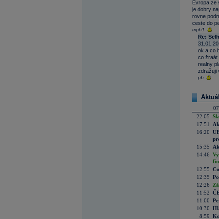
Evropa ze 
je dobry na
rovne podmi
ceste do pe
mph1
Re: Sel
31.01.20
ok a co b
co žraát
realny pl
zdražuji
pb
Aktuá
07
22:05
Sl
17:51
Ak
16:20
UE
pr
15:35
Ak
14:46
Vy
fi
12:55
Co
12:35
Po
12:26
Zá
11:52
ČE
11:00
Pe
10:30
Hl
8:59
Ko