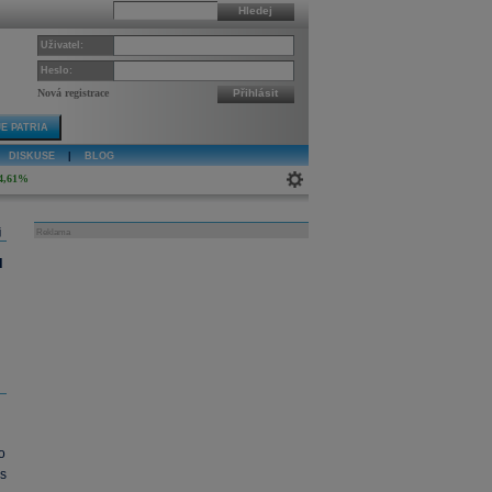
Hledej
Uživatel:
Heslo:
Nová registrace
Přihlásit
E PATRIA
DISKUSE
|
BLOG
4,61%
j
Reklama
u
o
s