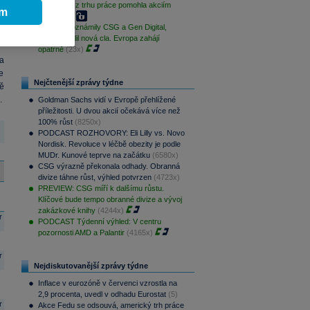
Slabá data z trhu práce pomohla akciím
i
ím
(46x)
í
Výsledky oznámily CSG a Gen Digital,
Trump uvalil nová cla. Evropa zahájí
opatrně
(23x)
a
e
Nejčtenější zprávy týdne
ě
.
Goldman Sachs vidí v Evropě přehlížené
příležitosti. U dvou akcií očekává více než
100% růst
(8250x)
PODCAST ROZHOVORY: Eli Lilly vs. Novo
Nordisk. Revoluce v léčbě obezity je podle
MUDr. Kunové teprve na začátku
(6580x)
CSG výrazně překonala odhady. Obranná
divize táhne růst, výhled potvrzen
(4723x)
PREVIEW: CSG míří k dalšímu růstu.
Klíčové bude tempo obranné divize a vývoj
zakázkové knihy
(4244x)
r
PODCAST Týdenní výhled: V centru
pozornosti AMD a Palantir
(4165x)
r
Nejdiskutovanější zprávy týdne
Inflace v eurozóně v červenci vzrostla na
2,9 procenta, uvedl v odhadu Eurostat
(5)
r
Akce Fedu se odsouvá, americký trh práce