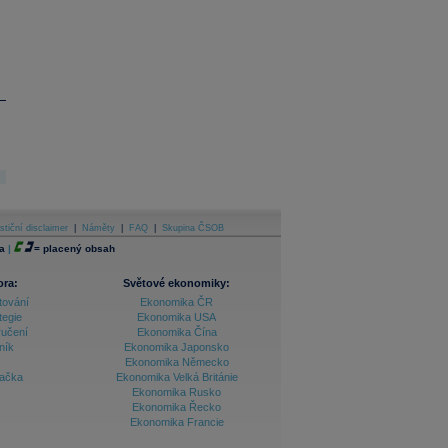
stiční disclaimer
|
Náměty
|
FAQ
|
Skupina ČSOB
a
|
=
placený obsah
ora:
Světové ekonomiky:
tování
Ekonomika ČR
tegie
Ekonomika USA
ručení
Ekonomika Čína
ník
Ekonomika Japonsko
Ekonomika Německo
lačka
Ekonomika Velká Británie
Ekonomika Rusko
Ekonomika Řecko
Ekonomika Francie