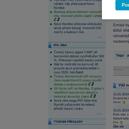
ale Evrop
výhled. Lilly překonává Novo
Pou
Nordisk
kdyby v r
Booking ukázal odolnost cestovního
to nijak 
trhu. Investoři přešli i slabší výhled
Novo Nordisk překonal očekávání,
Evropa by
akcie přesto klesají. Investoři řeší
těžbě bři
marže a budoucí růst
výhodnějš
více...
nastavený
IPO, M&A
Čínský čipový gigant CXMT při
Tagy:
p
burzovním debutu vystřelil přes 500
%. Překonal i největší banku země
Stát by mohl dát na burzu až 40
procent akcií pražského letiště v
Reklama
roce 2028, řekl Babiš
Čínský Moonshot AI míří na burzu.
Jeho model Kimi K3 znovu rozvířil
debatu o budoucnosti AI
Váš n
SK Hynix míří na Nasdaq. O jeden z
největších burzovních debutů v
31.01.2014
historii je obrovský zájem
Dvacet let 
Nová vlna mega IPO hýbe trhy.
Homo
Rychlé zařazování do indexů
přináší šance i rizika
31.01.2014
více...
Este viac 
historii lu
TÝDENNÍ PŘEHLEDY
Eco
čím víc