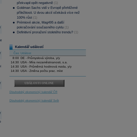
překvapil opět negativně
(1)
Goldman Sachs vidí v Evropě přehlížené
příležitosti. U dvou akcií očekává více než
100% růst
(1)
Prémiové akcie, Mag495 a další
r
pokračování současného cyklu
(1)
Definitivní proražení stoletého trendu?
(1)
Ze
Kalendář událostí
r
Čas
Událost
8:00
DE - Průmyslová výroba, y/y
14:30
USA - Míra nezaměstnanosti, s.a.
y.
14:30
USA - Průměrná hodinová mzda, y/y
14:30
USA - Změna počtu prac. míst
r
UDÁLOSTI ONLINE
Dlouhodobý ekonomický kalendář ČR
Dlouhodobý ekonomický kalendář Svět
r
o