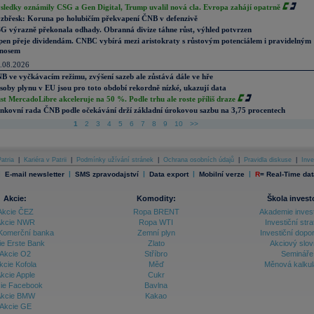
sledky oznámily CSG a Gen Digital, Trump uvalil nová cla. Evropa zahájí opatrně
zbřesk: Koruna po holubičím překvapení ČNB v defenzivě
G výrazně překonala odhady. Obranná divize táhne růst, výhled potvrzen
pen přeje dividendám. CNBC vybírá mezi aristokraty s růstovým potenciálem i pravidelným
nosem
.08.2026
B ve vyčkávacím režimu, zvýšení sazeb ale zůstává dále ve hře
soby plynu v EU jsou pro toto období rekordně nízké, ukazují data
st MercadoLibre akceleruje na 50 %. Podle trhu ale roste příliš draze
nkovní rada ČNB podle očekávání drží základní úrokovou sazbu na 3,75 procentech
1
2
3
4
5
6
7
8
9
10
>>
atria
|
Kariéra v Patrii
|
Podmínky užívání stránek
|
Ochrana osobních údajů
|
Pravidla diskuse
|
Inve
|
|
|
|
|
E-mail newsletter
SMS zpravodajství
Data export
Mobilní verze
R
=
Real-Time dat
Akcie:
Komodity:
Škola invest
Akcie ČEZ
Ropa BRENT
Akademie inves
kcie NWR
Ropa WTI
Investiční stra
Komerční banka
Zemní plyn
Investiční dopo
ie Erste Bank
Zlato
Akciový slov
Akcie O2
Stříbro
Semináře
kcie Kofola
Měď
Měnová kalku
kcie Apple
Cukr
ie Facebook
Bavlna
kcie BMW
Kakao
Akcie GE