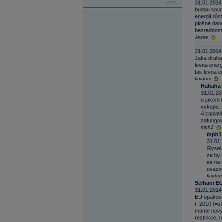
více...
31.01.2014
budou soudr
energií růs
plošné daně
bezradnost,
Jesse
31.01.2014
Jaka draha 
levna energ
tak levna e
fluidum
Hahaha
31.01.20
o jakem t
vykupu. K
A zaplati
zafungov
mph1
mph1
31.01.
Slysel
ze by 
ee na 
uvazov
fluidu
Selhani E
31.01.2014
EU opakova
r. 2010 (=s
mame novy a
restrikce, 