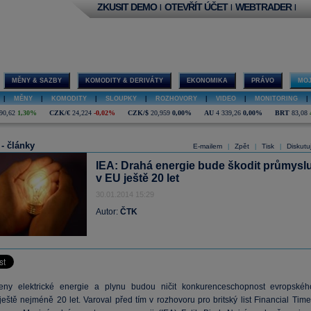
ZKUSIT DEMO
OTEVŘÍT ÚČET
WEBTRADER
|
|
|
MĚNY & SAZBY
KOMODITY & DERIVÁTY
EKONOMIKA
PRÁVO
MOJ
|
MĚNY
|
KOMODITY
|
SLOUPKY
|
ROZHOVORY
|
VIDEO
|
MONITORING
|
90,62
1,30%
CZK/€
24,224
-0,02%
CZK/$
20,959
0,00%
AU
4 339,26
0,00%
BRT
83,08
 - články
E-mailem
Zpět
Tisk
Diskutu
|
|
|
IEA: Drahá energie bude škodit průmysl
v EU ještě 20 let
30.01.2014 15:29
Autor:
ČTK
eny elektrické energie a plynu budou ničit konkurenceschopnost evropskéh
eště nejméně 20 let. Varoval před tím v rozhovoru pro britský list Financial Time