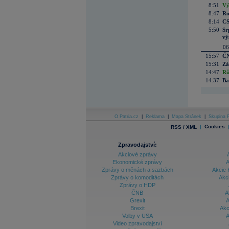
8:51
Vý
8:47
Ro
8:14
CS
5:50
Sr
vý
06
15:57
ČN
15:31
Zá
14:47
Rů
14:37
Ba
O Patria.cz
|
Reklama
|
Mapa Stránek
|
Skupina P
|
Cookies
RSS / XML
Zpravodajství:
Akciové zprávy
Ekonomické zprávy
A
Zprávy o měnách a sazbách
Akcie 
Zprávy o komoditách
Akc
Zprávy o HDP
ČNB
A
Grexit
A
Brexit
Akc
Volby v USA
A
Video zpravodajství