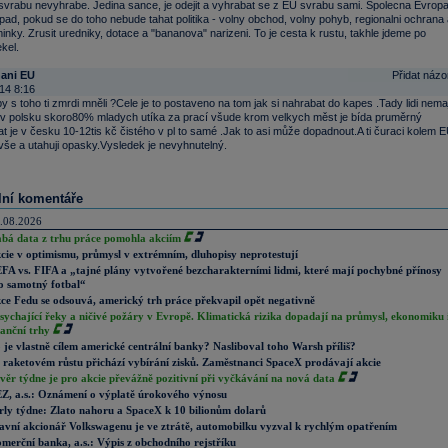
svrabu nevyhrabe. Jedina sance, je odejit a vyhrabat se z EU svrabu sami. Spolecna Evrop
pad, pokud se do toho nebude tahat politika - volny obchod, volny pohyb, regionalni ochrana 
nky. Zrusit uredniky, dotace a "bananova" narizeni. To je cesta k rustu, takhle jdeme po
kel.
hani EU
Přidat názo
14 8:16
y s toho ti zmrdi mněli ?Cele je to postaveno na tom jak si nahrabat do kapes .Tady lidi nemaj
 v polsku skoro80% mladych utíka za prací všude krom velkych měst je bída pruměrný
at je v česku 10-12tis kč čistého v pl to samé .Jak to asi může dopadnout.A ti čuraci kolem 
 vše a utahuji opasky.Vysledek je nevyhnutelný.
lní komentáře
.08.2026
abá data z trhu práce pomohla akciím
cie v optimismu, průmysl v extrémním, dluhopisy neprotestují
FA vs. FIFA a „tajné plány vytvořené bezcharakterními lidmi, které mají pochybné přínosy
o samotný fotbal“
ce Fedu se odsouvá, americký trh práce překvapil opět negativně
sychající řeky a ničivé požáry v Evropě. Klimatická rizika dopadají na průmysl, ekonomiku 
nanční trhy
 je vlastně cílem americké centrální banky? Nasliboval toho Warsh příliš?
 raketovém růstu přichází vybírání zisků. Zaměstnanci SpaceX prodávají akcie
věr týdne je pro akcie převážně pozitivní při vyčkávání na nová data
Z, a.s.: Oznámení o výplatě úrokového výnosu
rly týdne: Zlato nahoru a SpaceX k 10 bilionům dolarů
avní akcionář Volkswagenu je ve ztrátě, automobilku vyzval k rychlým opatřením
merční banka, a.s.: Výpis z obchodního rejstříku