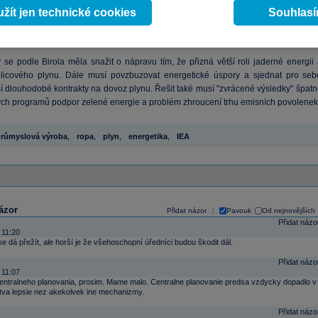
a i tak musí konečně uvědomit, že problém klimatu nemůže vyřešit sama, protože 
žít jen technické cookies
Souhlas
oce 2030 nadobro přestala vypouštět skleníkové plyny, trend globálního oteplován
nezmění.
 se podle Birola měla snažit o nápravu tím, že přizná větší roli jaderné energii 
dlicového plynu. Dále musí povzbuzovat energetické úspory a sjednat pro seb
í dlouhodobé kontrakty na dovoz plynu. Řešit také musí "zvrácené výsledky" špatn
ch programů podpor zelené energie a problém zhroucení trhu emisních povolenek
růmyslová výroba
,
ropa
,
plyn
,
energetika
,
IEA
ázor
Přidat názor
Pavouk
Od nejnovějších
|
Přidat názo
 11:20
se dá přežít, ale horší je že všehoschopní úředníci budou škodit dál.
Přidat názo
 11:07
centralneho planovania, prosim. Mame malo. Centralne planovanie predsa vzdycky dopadlo v
dstva lepsie nez akekolvek ine mechanizmy.
Přidat názo