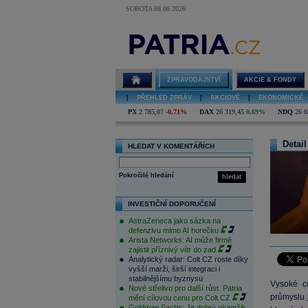
SOBOTA 08.08.2026
ZPRAVODAJSTVÍ
AKCIE & FONDY
|
PŘEHLED ZPRÁV
|
AKCIOVÉ
|
EKONOMICKÉ
PX
2 785,07
-0,71%
DAX
26 319,45
0,69%
NDQ
26 6
Detail
HLEDAT V KOMENTÁŘÍCH
Pokročilé hledání
hledat
INVESTIČNÍ DOPORUČENÍ
AstraZeneca jako sázka na
defenzivu mimo AI horečku
Arista Networks: AI může firmě
zajistit příznivý vítr do zad
Analytický radar: Colt CZ roste díky
vyšší marži, širší integraci i
stabilnějšímu byznysu
Vysoké c
Nové střelivo pro další růst. Patria
průmyslu j
mění cílovou cenu pro Colt CZ
Goldman Sachs: Je dobrý okamžik