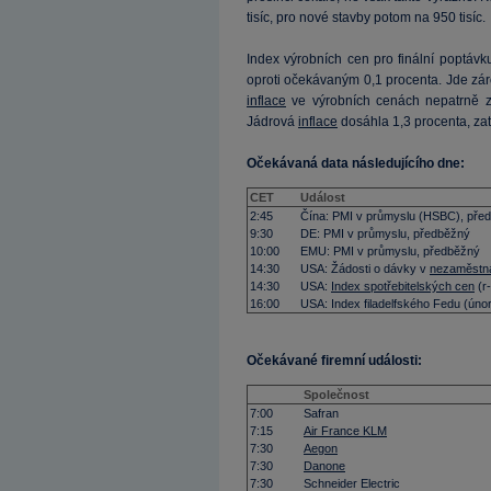
tisíc, pro nové stavby potom na 950 tisíc.
Index výrobních cen pro finální poptávku
oproti očekávaným 0,1 procenta. Jde záro
inflace
ve výrobních cenách nepatrně zr
Jádrová
inflace
dosáhla 1,3 procenta, zat
Očekávaná data následujícího dne:
CET
Událost
2:45
Čína: PMI v průmyslu (HSBC), pře
9:30
DE: PMI v průmyslu, předběžný
10:00
EMU: PMI v průmyslu, předběžný
14:30
USA: Žádosti o dávky v
nezaměstna
14:30
USA:
Index spotřebitelských cen
(r-
16:00
USA: Index filadelfského Fedu (úno
Očekávané firemní události:
Společnost
7:00
Safran
7:15
Air France KLM
7:30
Aegon
7:30
Danone
7:30
Schneider Electric