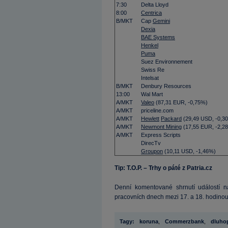
7:30
Delta Lloyd
8:00
Centrica
B/MKT
Cap
Gemini
Dexia
BAE Systems
Henkel
Puma
Suez Environnement
Swiss Re
Intelsat
B/MKT
Denbury Resources
13:00
Wal Mart
A/MKT
Valeo
(
87,31
EUR, -0,75%)
A/MKT
priceline.com
A/MKT
Hewlett
Packard
(
29,49
USD, -0,3
A/MKT
Newmont Mining
(
17,55
EUR, -2,2
A/MKT
Express Scripts
DirecTv
Groupon
(
10,11
USD, -1,46%)
Tip: T.O.P. – Trhy o páté z Patria.cz
Denní komentované shrnutí událostí na
pracovních dnech mezi 17. a 18. hodinou
Tagy:
koruna
,
Commerzbank
,
dluho