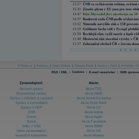
15:57
ČNB ve vyčkávacím režimu, zvýšení s
15:31
Zásoby plynu v EU jsou pro toto obdo
14:47
Růst MercadoLibre akceleruje na 50 %
14:37
Bankovní rada ČNB podle očekávání 
13:32
Nintendo navýšilo zisk o 150 procen
13:19
Goldman Sachs vidí v Evropě přehlíže
11:59
Rychlejší růst, vyšší marže a lepší v
11:40
Meziroční růst stavební výroby v ČR
11:37
Zahraniční obchod ČR v červnu skonč
1
2
3
4
O Patria.cz
|
Reklama
|
Mapa Stránek
|
Skupina Patria
|
Kariéra v Patrii
|
Podmínky uží
|
Cookies
|
|
RSS / XML
E-mail newsletter
SMS zpravod
Zpravodajství:
Akcie:
Akciové zprávy
Akcie ČEZ
Ekonomické zprávy
Akcie NWR
Zprávy o měnách a sazbách
Akcie Komerční banka
Zprávy o komoditách
Akcie Erste Bank
Zprávy o HDP
Akcie O2
ČNB
Akcie Kofola
Grexit
Akcie Apple
Brexit
Akcie Facebook
Volby v USA
Akcie BMW
Video zpravodajství
Akcie GE
Investiční komentáře
Akcie Moneta