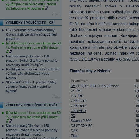
vliv. Počty stavebních povolení i roz
využít poklesu Microsoftu. Nvidia
podaly negativní zprávu o staveb
dál tahounem AI boomu
předpokládanému vlivu počasí jsou čísl
více...
cen rovněž po reakci příliš nevolá. Več
VÝSLEDKY SPOLEČNOSTÍ - ČR
Došlo na něm k dalšímu omezení nákupů
jaké hodnocení situace v ekonomice z
CSG výrazně překonala odhady.
Obranná divize táhne růst, výhled
dochází k nějakým změnám. Rozvíjející 
potvrzen
násilném potlačování protestů na Ukraj
Růst MercadoLibre akceleruje na 50
koruna
se s ním ale jako obvykle vypoř
%. Podle trhu ale roste příliš draze
neztrácejí na ceně. Domácí index
PX
st
Nintendo navýšilo zisk o 150
(
555
CZK, 1,97%) a ztratily
VIG
(
990
CZK,
procent. Switch 2 a Mario pomohly
navzdory dražším čipům
Rychlejší růst, vyšší marže a lepší
Finanční trhy v číslech:
výhled. Lilly překonává Novo
Nordisk
Instrument
19
Skupina ČSOB v 1. pololetí: Velký
3M
(
132,32
USD, 0,39%) Pribor
0,
zájem o financování vlastního
bydlení
2Y IRS
0,
10Y IRS
1,
více...
CZK/EUR
27
VÝSLEDKY SPOLEČNOSTÍ - SVĚT
CZK/USD
19
USD/EUR
1,
Růst MercadoLibre akceleruje na 50
PX
10
%. Podle trhu ale roste příliš draze
S&amp;P 500
18
Nintendo navýšilo zisk o 150
DJ STOXX 50
29
procent. Switch 2 a Mario pomohly
DAX
96
navzdory dražším čipům
Zlato
13
Rychlejší růst, vyšší marže a lepší