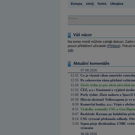
Evropa
,
zlotý
,
forint
,
Ukrajina
Reklama
Váš názor
Na tomto místě můžete zahájit diskusi. Zatím
pouze přihlášení uživatelé (
Přihlásit
). Pokud ne
zde
.
Aktuální komentáře
07.08.2026
12:55
Co je vlastně cílem americké centrál
12:35
Po raketovém růstu přichází vybírán
12:26
Závěr týdne je pro akcie převážně po
11:52
ČEZ, a.s.: Oznámení o výplatě úrok
11:00
Perly týdne: Zlato nahoru a SpaceX 
10:30
Hlavní akcionář Volkswagenu je ve z
8:59
Komerční banka, a.s.: Výpis z obchod
8:51
Výsledky oznámily CSG a Gen Digital
8:47
Rozbřesk: Koruna po holubičím přek
8:14
CSG výrazně překonala odhady. Obran
5:50
Srpen přeje dividendám. CNBC vybírá
výnosem
06.08.2026