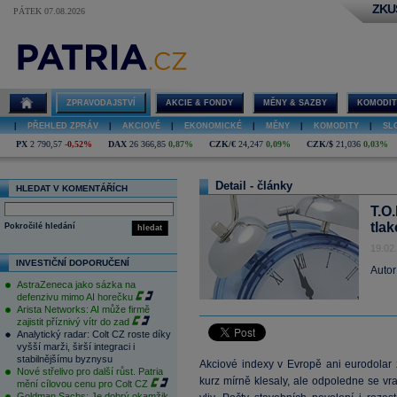
ZKU
PÁTEK 07.08.2026
ZPRAVODAJSTVÍ
AKCIE & FONDY
MĚNY & SAZBY
KOMODIT
|
PŘEHLED ZPRÁV
|
AKCIOVÉ
|
EKONOMICKÉ
|
MĚNY
|
KOMODITY
|
SL
PX
2 790,57
-0,52%
DAX
26 366,85
0,87%
CZK/€
24,247
0,09%
CZK/$
21,036
0,03%
Detail - články
HLEDAT V KOMENTÁŘÍCH
T.O.
tla
Pokročilé hledání
hledat
19.02
INVESTIČNÍ DOPORUČENÍ
Autor
AstraZeneca jako sázka na
defenzivu mimo AI horečku
Arista Networks: AI může firmě
zajistit příznivý vítr do zad
Analytický radar: Colt CZ roste díky
vyšší marži, širší integraci i
stabilnějšímu byznysu
Akciové indexy v Evropě ani eurodolar z
Nové střelivo pro další růst. Patria
kurz mírně klesaly, ale odpoledne se vra
mění cílovou cenu pro Colt CZ
Goldman Sachs: Je dobrý okamžik