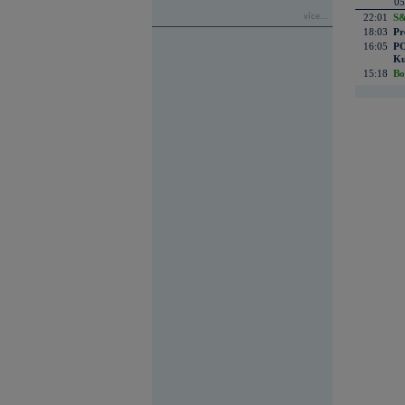
05
více...
22:01
S&
18:03
Pr
16:05
PO
Ku
15:18
Bo