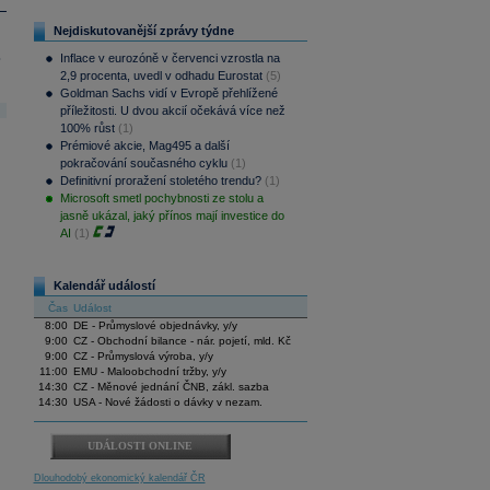
Nejdiskutovanější zprávy týdne
.
Inflace v eurozóně v červenci vzrostla na
2,9 procenta, uvedl v odhadu Eurostat
(5)
Goldman Sachs vidí v Evropě přehlížené
příležitosti. U dvou akcií očekává více než
100% růst
(1)
Prémiové akcie, Mag495 a další
pokračování současného cyklu
(1)
Definitivní proražení stoletého trendu?
(1)
Microsoft smetl pochybnosti ze stolu a
jasně ukázal, jaký přínos mají investice do
AI
(1)
Kalendář událostí
Čas
Událost
8:00
DE - Průmyslové objednávky, y/y
9:00
CZ - Obchodní bilance - nár. pojetí, mld. Kč
9:00
CZ - Průmyslová výroba, y/y
11:00
EMU - Maloobchodní tržby, y/y
14:30
CZ - Měnové jednání ČNB, zákl. sazba
14:30
USA - Nové žádosti o dávky v nezam.
UDÁLOSTI ONLINE
Dlouhodobý ekonomický kalendář ČR