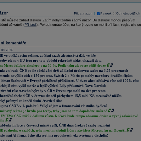
ázor
Přidat názor
Pavouk
Od nejnovějších
|
ístě můžete zahájit diskusi. Zatím nebyl zadán žádný názor. Do diskuse mohou přispívat
ášení uživatelé (
Přihlásit
). Pokud nemáte účet, na který byste se mohli přihlásit, registrujte se
lní komentáře
.08.2026
B ve vyčkávacím režimu, zvýšení sazeb ale zůstává dále ve hře
soby plynu v EU jsou pro toto období rekordně nízké, ukazují data
st MercadoLibre akceleruje na 50 %. Podle trhu ale roste příliš draze
nkovní rada ČNB podle očekávání drží základní úrokovou sazbu na 3,75 procentech
ntendo navýšilo zisk o 150 procent. Switch 2 a Mario pomohly navzdory dražším čipům
ldman Sachs vidí v Evropě přehlížené příležitosti. U dvou akcií očekává více než 100% růst
chlejší růst, vyšší marže a lepší výhled. Lilly překonává Novo Nordisk
ziroční růst stavební výroby v ČR v červnu zpomalil na dvě procenta
hraniční obchod ČR v červnu skončil přebytkem 15,5 mld. Kč, meziročně nižším
ský průmysl zakončil druhé čtvrtletí silně
upina ČSOB v 1. pololetí: Velký zájem o financování vlastního bydlení
měťový sektor je brzda pro techy, trhy jsou na tom dopoledne smíšeně
EVIEW: CSG míří k dalšímu růstu. Klíčové bude tempo obranné divize a vývoj zakázkové
ihy
zbřesk: Inflace v červenci mírně vyšší, ČNB dnes úrokové sazby nezmění
B rozhodne o sazbách, trhy mezitím sledují Írán a závislost Microsoftu na OpenAI
ple není AI firma. Jeho síla stojí na produktech, ekosystému a disciplíně