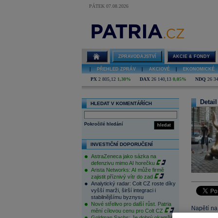
PÁTEK 07.08.2026
ZPRAVODAJSTVÍ
AKCIE & FONDY
|
PŘEHLED ZPRÁV
|
AKCIOVÉ
|
EKONOMICKÉ
PX
2 805,12
1,30%
DAX
26 140,13
0,05%
NDQ
26 3
Detail
HLEDAT V KOMENTÁŘÍCH
Pokročilé hledání
hledat
INVESTIČNÍ DOPORUČENÍ
AstraZeneca jako sázka na
defenzivu mimo AI horečku
Arista Networks: AI může firmě
zajistit příznivý vítr do zad
Analytický radar: Colt CZ roste díky
vyšší marži, širší integraci i
stabilnějšímu byznysu
Nové střelivo pro další růst. Patria
Napětí na
mění cílovou cenu pro Colt CZ
ještě pods
Goldman Sachs: Je dobrý okamžik