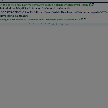
.08.2026
P 500 po rekordní rally vyčkával, trh sleduje Hormuz i výsledkovou sezónu
émiové akcie, Mag495 a další pokračování současného cyklu
DCAST ROZHOVORY: Eli Lilly vs. Novo Nordisk. Revoluce v léčbě obezity je podle MUDr
nové teprve na začátku
oking ukázal odolnost cestovního trhu. Investoři přešli i slabší výhled
1
2
3
4
5
6
7
8
9
10
>>