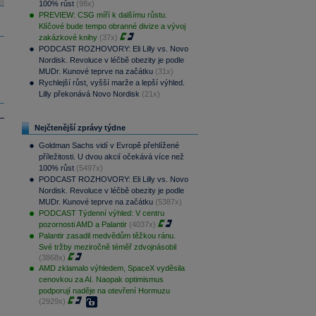
100% růst
(98x)
PREVIEW: CSG míří k dalšímu růstu.
Klíčové bude tempo obranné divize a vývoj
zakázkové knihy
(37x)
PODCAST ROZHOVORY: Eli Lilly vs. Novo
Nordisk. Revoluce v léčbě obezity je podle
MUDr. Kunové teprve na začátku
(31x)
Rychlejší růst, vyšší marže a lepší výhled.
Lilly překonává Novo Nordisk
(21x)
Nejčtenější zprávy týdne
Goldman Sachs vidí v Evropě přehlížené
příležitosti. U dvou akcií očekává více než
100% růst
(5497x)
PODCAST ROZHOVORY: Eli Lilly vs. Novo
Nordisk. Revoluce v léčbě obezity je podle
MUDr. Kunové teprve na začátku
(5387x)
PODCAST Týdenní výhled: V centru
pozornosti AMD a Palantir
(4037x)
Palantir zasadil medvědům těžkou ránu.
Své tržby meziročně téměř zdvojnásobil
(3868x)
AMD zklamalo výhledem, SpaceX vyděsila
cenovkou za AI. Naopak optimismus
podporují naděje na otevření Hormuzu
(2929x)