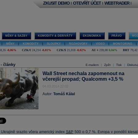
ZKUSIT DEMO
OTEVŘÍT ÚČET
WEBTRADER
|
|
|
MĚNY & SAZBY
KOMODITY & DERIVÁTY
EKONOMIKA
PRÁVO
MOJ
|
MĚNY
|
KOMODITY
|
SLOUPKY
|
ROZHOVORY
|
VIDEO
|
MONITORING
|
48,35
-0,06%
CZK/€
24,214
-0,01%
CZK/$
21,018
-0,02%
AU
4 239,00
0,04%
BRT
79,42
 - články
E-mailem
Zpět
Tisk
Diskutu
|
|
|
Wall Street nechala zapomenout na
včerejší propad; Qualcomm +3,5 %
04.03.2014 22:02
Autor:
Tomáš Kálal
 Ukrajině srazilo včera americký index
S&P
500 o 0,7 %. Evropa v pondělí klesal
tatně více. Dnes ale ruský prezident Putin zmírnil rétoriku a uznal, že nemá záje