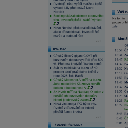
Rychlejší růst, vyšší marže a lepší
výhled. Lilly překonává Novo
Váš n
Nordisk
Booking ukázal odolnost cestovního
Na tomto m
trhu. Investoři přešli i slabší výhled
pouze přihl
zde
.
Novo Nordisk překonal očekávání,
akcie přesto klesají. Investoři řeší
marže a budoucí růst
Aktuá
více...
06
IPO, M&A
15:57
ČN
15:31
Zá
Čínský čipový gigant CXMT při
14:47
Rů
burzovním debutu vystřelil přes 500
%. Překonal i největší banku země
14:37
Ba
Stát by mohl dát na burzu až 40
13:32
Ni
procent akcií pražského letiště v
13:19
Go
roce 2028, řekl Babiš
11:59
Ry
Čínský Moonshot AI míří na burzu.
11:40
Me
Jeho model Kimi K3 znovu rozvířil
11:37
Za
debatu o budoucnosti AI
11:35
Če
SK Hynix míří na Nasdaq. O jeden z
největších burzovních debutů v
11:29
Sk
historii je obrovský zájem
11:26
Pa
Nová vlna mega IPO hýbe trhy.
10:27
PR
Rychlé zařazování do indexů
kn
přináší šance i rizika
8:43
Ro
více...
8:40
ČN
6:08
Ap
TÝDENNÍ PŘEHLEDY