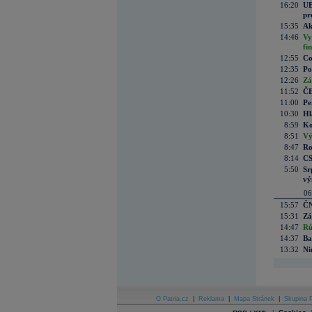
16:20
UE
pr
15:35
Ak
14:46
Vy
fi
12:55
Co
12:35
Po
12:26
Zá
11:52
ČE
11:00
Pe
10:30
Hl
8:59
Ko
8:51
Vý
8:47
Ro
8:14
CS
5:50
Sr
vý
06
15:57
ČN
15:31
Zá
14:47
Rů
14:37
Ba
13:32
Ni
O Patria.cz
|
Reklama
|
Mapa Stránek
|
Skupina P