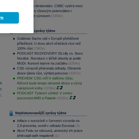
(1700x)
Srpen přeje dividendám. CNBC vybírá mezi
aristokraty s růstovým potenciálem i
pravidelným výnosem
(1450x)
ím
Nejčtenější zprávy týdne
Goldman Sachs vidí v Evropě přehlížené
příležitosti. U dvou akcií očekává více než
100% růst
(7863x)
PODCAST ROZHOVORY: Eli Lilly vs. Novo
Nordisk. Revoluce v léčbě obezity je podle
MUDr. Kunové teprve na začátku
(6254x)
CSG výrazně překonala odhady. Obranná
divize táhne růst, výhled potvrzen
(4257x)
PREVIEW: CSG míří k dalšímu růstu.
n
Klíčové bude tempo obranné divize a vývoj
zakázkové knihy
(4156x)
o
PODCAST Týdenní výhled: V centru
,
pozornosti AMD a Palantir
(4135x)
Nejdiskutovanější zprávy týdne
Inflace v eurozóně v červenci vzrostla na
2,9 procenta, uvedl v odhadu Eurostat
(5)
Akce Fedu se odsouvá, americký trh práce
překvapil opět negativně
(1)