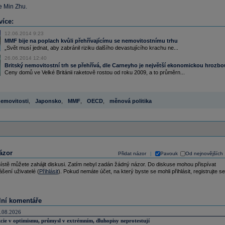
e Min Zhu.
více:
12.06.2014 9:23
MMF bije na poplach kvůli přehřívajícímu se nemovitostnímu trhu
„Svět musí jednat, aby zabránil riziku dalšího devastujícího krachu ne...
26.06.2014 12:40
Britský nemovitostní trh se přehřívá, dle Carneyho je největší ekonomickou hrozbo
Ceny domů ve Velké Británii raketově rostou od roku 2009, a to průměrn...
emovitosti
,
Japonsko
,
MMF
,
OECD
,
měnová politika
ázor
Přidat názor
Pavouk
Od nejnovějších
|
ístě můžete zahájit diskusi. Zatím nebyl zadán žádný názor. Do diskuse mohou přispívat
ášení uživatelé (
Přihlásit
). Pokud nemáte účet, na který byste se mohli přihlásit, registrujte se
lní komentáře
.08.2026
cie v optimismu, průmysl v extrémním, dluhopisy neprotestují