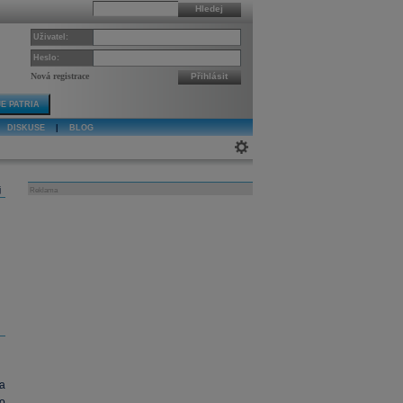
Hledej
Uživatel:
Heslo:
Nová registrace
Přihlásit
E PATRIA
DISKUSE
|
BLOG
j
Reklama
a
lo