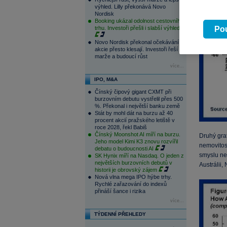
výhled. Lilly překonává Novo
Nordisk
Booking ukázal odolnost cestovního
trhu. Investoři přešli i slabší výhled
Pou
Novo Nordisk překonal očekávání,
akcie přesto klesají. Investoři řeší
marže a budoucí růst
více...
IPO, M&A
Čínský čipový gigant CXMT při
burzovním debutu vystřelil přes 500
%. Překonal i největší banku země
Stát by mohl dát na burzu až 40
procent akcií pražského letiště v
roce 2028, řekl Babiš
Čínský Moonshot AI míří na burzu.
Druhý gra
Jeho model Kimi K3 znovu rozvířil
nemovitos
debatu o budoucnosti AI
smyslu ne
SK Hynix míří na Nasdaq. O jeden z
největších burzovních debutů v
Austrálii,
historii je obrovský zájem
Nová vlna mega IPO hýbe trhy.
Rychlé zařazování do indexů
přináší šance i rizika
více...
TÝDENNÍ PŘEHLEDY