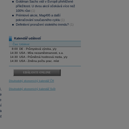
Goldman Sachs vidí v Evropě přehlížené
příležitosti. U dvou akcií očekává více než
100% růst
(1)
Prémiové akcie, Mag495 a další
pokračování současného cyklu
(1)
Definitivní proražení stoletého trendu?
(1)
Kalendář událostí
Čas
Událost
8:00
DE - Průmyslová výroba, y/y
14:30
USA - Míra nezaměstnanosti, s.a.
14:30
USA - Průměrná hodinová mzda, y/y
14:30
USA - Změna počtu prac. míst
UDÁLOSTI ONLINE
Dlouhodobý ekonomický kalendář ČR
i,
Dlouhodobý ekonomický kalendář Svět
e
e
í
a
t