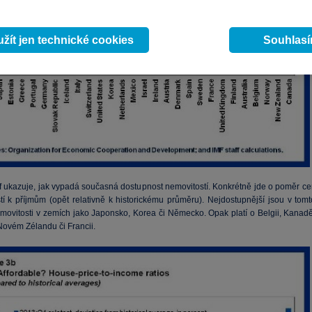
žít jen technické cookies
Souhlas
f ukazuje, jak vypadá současná dostupnost nemovitostí. Konkrétně jde o poměr ce
tí k příjmům (opět relativně k historickému průměru). Nejdostupnější jsou v tomt
movitosti v zemích jako Japonsko, Korea či Německo. Opak platí o Belgii, Kanadě
 Novém Zélandu či Francii.