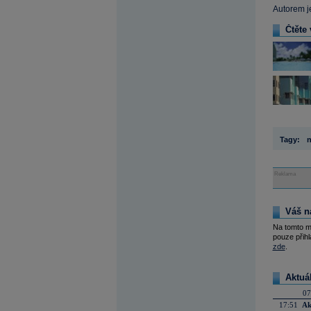
Autorem j
Čtěte 
Tagy:
n
Reklama
Váš n
Na tomto m
pouze přihl
zde
.
Aktuá
07
17:51
Ak