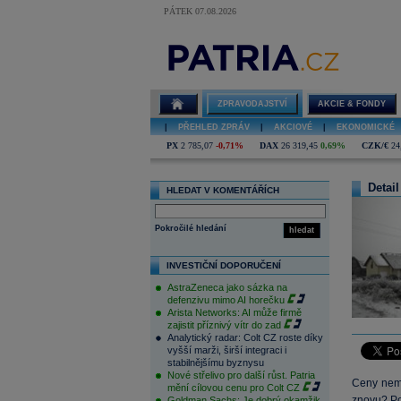
PÁTEK 07.08.2026
ZPRAVODAJSTVÍ
AKCIE & FONDY
|
PŘEHLED ZPRÁV
|
AKCIOVÉ
|
EKONOMICKÉ
PX
2 785,07
-0,71%
DAX
26 319,45
0,69%
CZK/€
24
Detail
HLEDAT V KOMENTÁŘÍCH
Pokročilé hledání
hledat
INVESTIČNÍ DOPORUČENÍ
AstraZeneca jako sázka na
defenzivu mimo AI horečku
Arista Networks: AI může firmě
zajistit příznivý vítr do zad
Analytický radar: Colt CZ roste díky
vyšší marži, širší integraci i
stabilnějšímu byznysu
Nové střelivo pro další růst. Patria
Ceny nemo
mění cílovou cenu pro Colt CZ
znovu? Po 
Goldman Sachs: Je dobrý okamžik