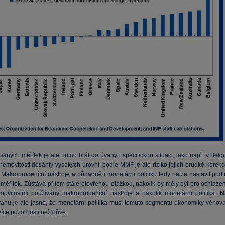
aných měřítek je ale nutno brát do úvahy i specifickou situaci, jako např. v Belgi
nemovitostí dosáhly vysokých úrovní, podle MMF je ale riziko jejich prudké korekc
Makroprudenční nástroje a případně i monetární politiku tedy nelze nastavit podl
měřítek. Zůstává přitom stále otevřenou otázkou, nakolik by měly být pro ochlazen
movitostmi používány makroprudenční nástroje a nakolik monetární politika. N
ranu je ale jasné, že monetární politika musí tomuto segmentu ekonomiky věnova
ce pozornosti než dříve.