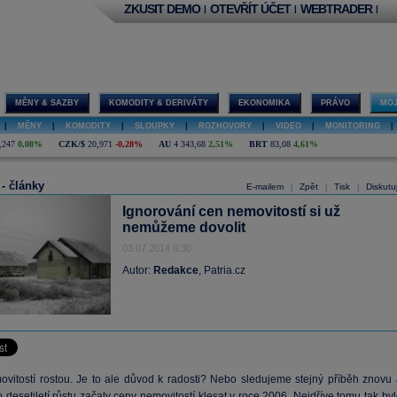
ZKUSIT DEMO
OTEVŘÍT ÚČET
WEBTRADER
|
|
|
MĚNY & SAZBY
KOMODITY & DERIVÁTY
EKONOMIKA
PRÁVO
MOJ
|
MĚNY
|
KOMODITY
|
SLOUPKY
|
ROZHOVORY
|
VIDEO
|
MONITORING
|
,247
0,08%
CZK/$
20,971
-0,28%
AU
4 343,68
2,51%
BRT
83,08
4,61%
 - články
E-mailem
Zpět
Tisk
Diskutu
|
|
|
Ignorování cen nemovitostí si už
nemůžeme dovolit
03.07.2014 6:30
Autor:
Redakce
, Patria.cz
vitostí rostou. Je to ale důvod k radosti? Nebo sledujeme stejný příběh znovu 
desetiletí růstu začaly ceny nemovitostí klesat v roce 2006. Nejdříve tomu tak by