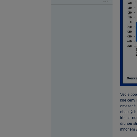
více...
Vedle pops
kde ceny 
omezené. 
obecných 
trhu s ne
druhou st
mnohem ví