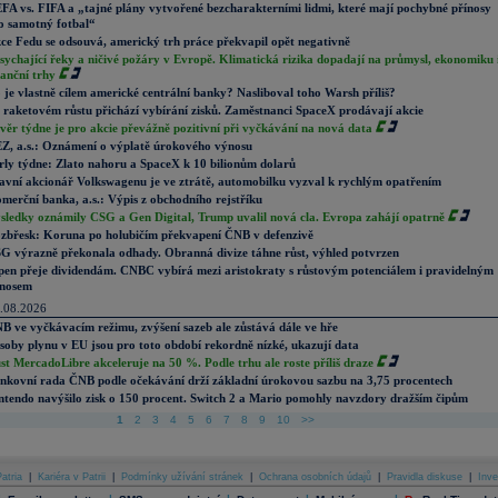
FA vs. FIFA a „tajné plány vytvořené bezcharakterními lidmi, které mají pochybné přínosy
o samotný fotbal“
ce Fedu se odsouvá, americký trh práce překvapil opět negativně
sychající řeky a ničivé požáry v Evropě. Klimatická rizika dopadají na průmysl, ekonomiku 
nanční trhy
 je vlastně cílem americké centrální banky? Nasliboval toho Warsh příliš?
 raketovém růstu přichází vybírání zisků. Zaměstnanci SpaceX prodávají akcie
věr týdne je pro akcie převážně pozitivní při vyčkávání na nová data
Z, a.s.: Oznámení o výplatě úrokového výnosu
rly týdne: Zlato nahoru a SpaceX k 10 bilionům dolarů
avní akcionář Volkswagenu je ve ztrátě, automobilku vyzval k rychlým opatřením
merční banka, a.s.: Výpis z obchodního rejstříku
sledky oznámily CSG a Gen Digital, Trump uvalil nová cla. Evropa zahájí opatrně
zbřesk: Koruna po holubičím překvapení ČNB v defenzivě
G výrazně překonala odhady. Obranná divize táhne růst, výhled potvrzen
pen přeje dividendám. CNBC vybírá mezi aristokraty s růstovým potenciálem i pravidelným
nosem
.08.2026
B ve vyčkávacím režimu, zvýšení sazeb ale zůstává dále ve hře
soby plynu v EU jsou pro toto období rekordně nízké, ukazují data
st MercadoLibre akceleruje na 50 %. Podle trhu ale roste příliš draze
nkovní rada ČNB podle očekávání drží základní úrokovou sazbu na 3,75 procentech
ntendo navýšilo zisk o 150 procent. Switch 2 a Mario pomohly navzdory dražším čipům
1
2
3
4
5
6
7
8
9
10
>>
atria
|
Kariéra v Patrii
|
Podmínky užívání stránek
|
Ochrana osobních údajů
|
Pravidla diskuse
|
Inve