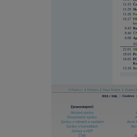
11:35
Če
11:29
Sk
11:26
Pa
10:27
PR
kn
8:43
Ro
8:40
ČN
6:08
Ap
05
22:01
S&
18:03
Pr
16:05
PO
Ku
15:18
Bo
O Patria.cz
|
Reklama
|
Mapa Stránek
|
Skupina P
|
Cookies
RSS / XML
Zpravodajství:
Akciové zprávy
Ekonomické zprávy
A
Zprávy o měnách a sazbách
Akcie 
Zprávy o komoditách
Akc
Zprávy o HDP
ČNB
A