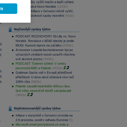
u
Rychlejší růst, vyšší marže a lepší výhled.
ré
Lilly překonává Novo Nordisk
(1224x)
ím
Rozbřesk: Inflace v červenci mírně vyšší,
ů
ČNB dnes úrokové sazby nezmění
(910x)
a
í
Nejčtenější zprávy týdne
PODCAST ROZHOVORY: Eli Lilly vs. Novo
Nordisk. Revoluce v léčbě obezity je podle
í
MUDr. Kunové teprve na začátku
(5090x)
o
AI investor Leopold Aschenbrenner byl po
výrazných ztrátách nucen uzavřít všechny
é
své akciové pozice
(4508x)
PODCAST Týdenní výhled: V centru
pozornosti AMD a Palantir
(4010x)
o
Goldman Sachs vidí v Evropě přehlížené
t
příležitosti. U dvou akcií očekává více než
h
100% růst
(3859x)
Palantir zasadil medvědům těžkou ránu.
Své tržby meziročně téměř zdvojnásobil
(3843x)
Nejdiskutovanější zprávy týdne
Inflace v eurozóně v červenci vzrostla na
2,9 procenta, uvedl v odhadu Eurostat
(5)
.
Microsoft smetl pochybnosti ze stolu a