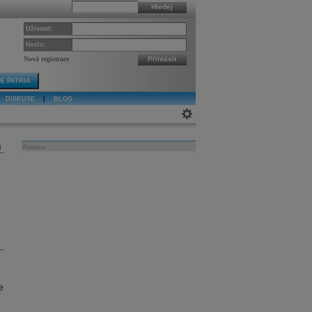
Hledej
Uživatel:
Heslo:
Nová registrace
Přihlásit
E PATRIA
DISKUSE
|
BLOG
j
Reklama
e