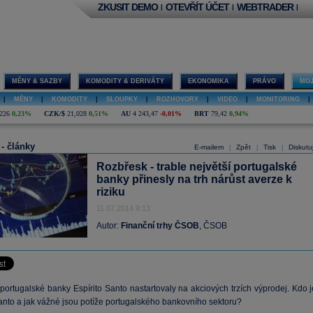
ZKUSIT DEMO
OTEVŘÍT ÚČET
WEBTRADER
|
|
|
MĚNY & SAZBY
KOMODITY & DERIVÁTY
EKONOMIKA
PRÁVO
MOJ
|
MĚNY
|
KOMODITY
|
SLOUPKY
|
ROZHOVORY
|
VIDEO
|
MONITORING
|
226
0,23%
CZK/$
21,028
0,51%
AU
4 243,47
-0,01%
BRT
79,42
0,94%
 - články
E-mailem
Zpět
Tisk
Diskutu
|
|
|
Rozbřesk - trable největší portugalské
banky přinesly na trh nárůst averze k
riziku
11.07.2014 9:13
Autor:
Finanční trhy ČSOB
, ČSOB
portugalské banky Espírito Santo nastartovaly na akciových trzích výprodej. Kdo j
Santo a jak vážné jsou potíže portugalského bankovního sektoru?