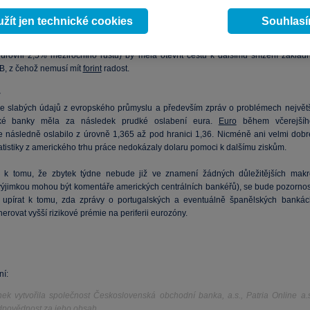
měl být ze středoevropských měn ve střehu především
forint
, neboť v Maďarsk
řejněna data za červnovou
inflaci
. Očekáváme další velmi nízké
inflační
číslo, kte
žít jen technické cookies
Souhlas
iné dáno snižováním regulovaných cen a faktem, že ceny obchodovatelných statk
k nereagují na slabší
forint
. Nízká
inflace
(nehledě na fakt, že jádrová složka by měl
 úrovni 2,5% meziročního růstu) by měla otevřít cestu k dalšímu snížení základn
, z čehož nemusí mít
forint
radost.
r
 slabých údajů z evropského průmyslu a především zpráv o problémech největš
ské banky měla za následek prudké oslabení eura.
Euro
během včerejšíh
 následně oslabilo z úrovně 1,365 až pod hranici 1,36. Nicméně ani velmi dobr
atistiky z amerického trhu práce nedokázaly dolaru pomoci k dalšímu ziskům.
 k tomu, že zbytek týdne nebude již ve znamení žádných důležitějších makr
(výjimkou mohou být komentáře amerických centrálních bankéřů), se bude pozornos
e upírat k tomu, zda zprávy o portugalských a eventuálně španělských bankác
rovat vyšší rizikové prémie na periferii eurozóny.
í:
nek vytvořila společnost Československá obchodní banka, a.s., Patria Online a.s
povědnost za jeho obsah.