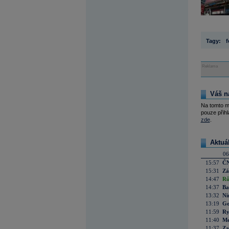
Tagy:
f
Reklama
Váš n
Na tomto m
pouze přihl
zde
.
Aktuá
06
15:57
ČN
15:31
Zá
14:47
Rů
14:37
Ba
13:32
Ni
13:19
Go
11:59
Ry
11:40
Me
11:37
Za