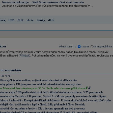
Nervozita pokračuje ....Wall Street nakonec část ztrát umazala
Zatímco se všichni připravují na výsledkovou sezónu, tak překvapení v ...
orex
,
USD
,
EUR
,
akcie
,
banky
,
dluh
ázor
Přidat názor
Pavouk
Od nejnovějších
|
ístě můžete zahájit diskusi. Zatím nebyl zadán žádný názor. Do diskuse mohou přispívat
ášení uživatelé (
Přihlásit
). Pokud nemáte účet, na který byste se mohli přihlásit, registrujte se
lní komentáře
.08.2026
B ve vyčkávacím režimu, zvýšení sazeb ale zůstává dále ve hře
soby plynu v EU jsou pro toto období rekordně nízké, ukazují data
st MercadoLibre akceleruje na 50 %. Podle trhu ale roste příliš draze
nkovní rada ČNB podle očekávání drží základní úrokovou sazbu na 3,75 procentech
ntendo navýšilo zisk o 150 procent. Switch 2 a Mario pomohly navzdory dražším čipům
ldman Sachs vidí v Evropě přehlížené příležitosti. U dvou akcií očekává více než 100% růst
chlejší růst, vyšší marže a lepší výhled. Lilly překonává Novo Nordisk
ziroční růst stavební výroby v ČR v červnu zpomalil na dvě procenta
hraniční obchod ČR v červnu skončil přebytkem 15,5 mld. Kč, meziročně nižším