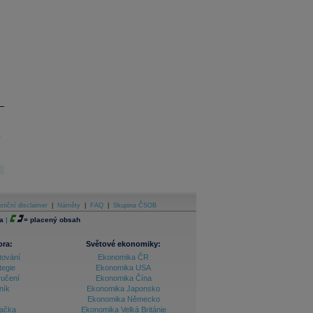
.
stiční disclaimer
|
Náměty
|
FAQ
|
Skupina ČSOB
a
|
=
placený obsah
ora:
Světové ekonomiky:
tování
Ekonomika ČR
tegie
Ekonomika USA
ručení
Ekonomika Čína
ník
Ekonomika Japonsko
Ekonomika Německo
lačka
Ekonomika Velká Británie