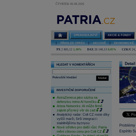
ČTVRTEK 06.08.2026
ZPRAVODAJSTVÍ
AKCIE & FONDY
|
PŘEHLED ZPRÁV
|
AKCIOVÉ
|
EKONOMICKÉ
PX
2 805,12
1,30%
DAX
26 140,13
0,05%
CZK/€
24,
Detail
HLEDAT V KOMENTÁŘÍCH
Pokročilé hledání
hledat
INVESTIČNÍ DOPORUČENÍ
AstraZeneca jako sázka na
defenzivu mimo AI horečku
Arista Networks: AI může firmě
zajistit příznivý vítr do zad
Analytický radar: Colt CZ roste díky
vyšší marži, širší integraci i
stabilnějšímu byznysu
Problémy 
Nové střelivo pro další růst. Patria
Espírito 
mění cílovou cenu pro Colt CZ
Goldman Sachs: Je dobrý okamžik