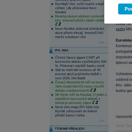
Dnes by 
Rychlejší růst, vyšší marže a lepší
budou zve
výhled. Lilly překonává Novo
Pou
Nordisk
je mimo j
Booking ukázal odolnost cestovního
zatím nija
trhu. Investoři přešli i slabší výhled
zůstat na
Novo Nordisk překonal očekávání,
sazby
MNB
akcie přesto klesají. Investoři řeší
marže a budoucí růst
Eurodola
více...
Kombinace
IPO, M&A
portugal
dopoledne
Čínský čipový gigant CXMT při
burzovním debutu vystřelil přes 500
týdenní st
%. Překonal i největší banku země
Stát by mohl dát na burzu až 40
Vzhledem
procent akcií pražského letiště v
roce 2028, řekl Babiš
událostí 
Čínský Moonshot AI míří na burzu.
trhu stál
Jeho model Kimi K3 znovu rozvířil
debatu o budoucnosti AI
budou gene
SK Hynix míří na Nasdaq. O jeden z
největších burzovních debutů v
historii je obrovský zájem
Nová vlna mega IPO hýbe trhy.
Rychlé zařazování do indexů
přináší šance i rizika
Upozorněn
více...
Tento člá
TÝDENNÍ PŘEHLEDY
nenese od