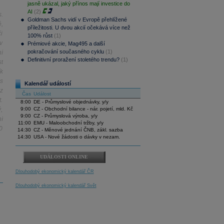
jasně ukázal, jaký přínos mají investice do
AI
(2)
.
Goldman Sachs vidí v Evropě přehlížené
,
příležitosti. U dvou akcií očekává více než
i
100% růst
(1)
v
Prémiové akcie, Mag495 a další
pokračování současného cyklu
(1)
í
Definitivní proražení stoletého trendu?
(1)
t
k
s
Kalendář událostí
z
Čas
Událost
.
8:00
DE - Průmyslové objednávky, y/y
,
9:00
CZ - Obchodní bilance - nár. pojetí, mld. Kč
9:00
CZ - Průmyslová výroba, y/y
í
11:00
EMU - Maloobchodní tržby, y/y
0
14:30
CZ - Měnové jednání ČNB, zákl. sazba
14:30
USA - Nové žádosti o dávky v nezam.
UDÁLOSTI ONLINE
Dlouhodobý ekonomický kalendář ČR
Dlouhodobý ekonomický kalendář Svět