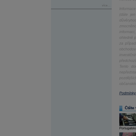
více...
Informace
(dále je
důvěryhod
zmocněnců
informaci
ohledně p
za případ
obchodová
investičn
předchozí
Tento do
nepředsta
pozdějšíc
občanskéh
Podmínky 
Čtěte 
Portugalská