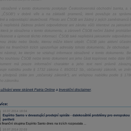
 obsažené v tomto dokumentu poskytuje Československá obchodní banka, a. s
n „ČSOB“) v dobré víře a na základě pramenů, které považuje za správné
né a odpovídající skutečnosti. Přesto ani ČSOB ani žádný z jejích zaměstnanců č
 nepřebírá žádnou právní odpovědnost ani záruku vůči klientovi za jakoukoli
, která je obsažena v tomto dokumentu, a zároveň ČSOB nečiní žádné prohlášen
řesnosti a úplnosti těchto informací. ČSOB také nepřebírá jakoukoliv odpovědnos
nou ztrátu nebo škodu, kterou může klient utrpět. ČSOB jako aktivní účastní
ní na finančních trzích upozorňuje adresáty tohoto dokumentu, že obchoduje 
ími nástroji, ke kterým se vztahují informace obsažené v tomto dokumentu. Be
ho souhlasu ČSOB nelze tento dokument ani jeho části kopírovat nebo dále šířit
kument má pouze informační charakter a jeho text není právně závazný
vuje nabídku podle § 1732 zákona č. 89/2012 Sb., občanský zákoník, ve zněn
h předpisů (dále jen „občanský zákoník“), ani veřejnou nabídku podle § 178
o zákoníku.
užívání www stránek Patria Online
a
Investiční disclaimer
.
více:
10.07.2014 18:04
Espírito Santo v devastující prodejní spirále - dalekosáhlé problémy pro evropskou
periferii
 finanční skupina Espírito Santo dnes na trzích rozpoutala ...
10.07.2014 22:03