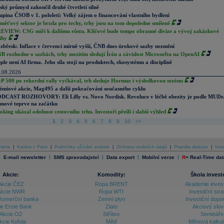
ský průmysl zakončil druhé čtvrtletí silně
upina ČSOB v 1. pololetí: Velký zájem o financování vlastního bydlení
měťový sektor je brzda pro techy, trhy jsou na tom dopoledne smíšeně
EVIEW: CSG míří k dalšímu růstu. Klíčové bude tempo obranné divize a vývoj zakázkové
ihy
zbřesk: Inflace v červenci mírně vyšší, ČNB dnes úrokové sazby nezmění
B rozhodne o sazbách, trhy mezitím sledují Írán a závislost Microsoftu na OpenAI
ple není AI firma. Jeho síla stojí na produktech, ekosystému a disciplíně
.08.2026
P 500 po rekordní rally vyčkával, trh sleduje Hormuz i výsledkovou sezónu
émiové akcie, Mag495 a další pokračování současného cyklu
DCAST ROZHOVORY: Eli Lilly vs. Novo Nordisk. Revoluce v léčbě obezity je podle MUDr
nové teprve na začátku
oking ukázal odolnost cestovního trhu. Investoři přešli i slabší výhled
1
2
3
4
5
6
7
8
9
10
>>
atria
|
Kariéra v Patrii
|
Podmínky užívání stránek
|
Ochrana osobních údajů
|
Pravidla diskuse
|
Inve
|
|
|
|
|
E-mail newsletter
SMS zpravodajství
Data export
Mobilní verze
R
=
Real-Time dat
Akcie:
Komodity:
Škola invest
Akcie ČEZ
Ropa BRENT
Akademie inves
kcie NWR
Ropa WTI
Investiční stra
Komerční banka
Zemní plyn
Investiční dopo
ie Erste Bank
Zlato
Akciový slov
Akcie O2
Stříbro
Semináře
kcie Kofola
Měď
Měnová kalku