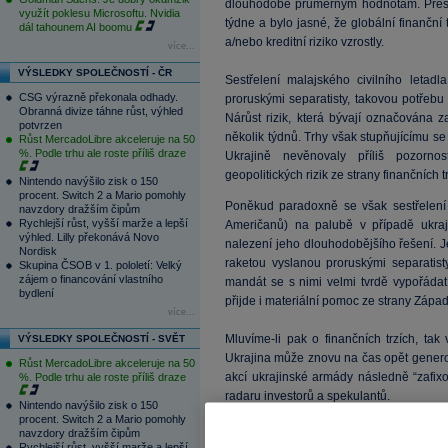
dlouhodobě průměrným hodnotám. Přesně
využít poklesu Microsoftu. Nvidia
týdne a bylo jasné, že globální finanční
dál tahounem AI boomu
a/nebo kreditní riziko vzrostly.
více...
VÝSLEDKY SPOLEČNOSTÍ - ČR
Sestřelení malajského civilního letad
CSG výrazně překonala odhady.
proruskými separatisty, takovou potřebu
Obranná divize táhne růst, výhled
Nárůst rizik, která bývají označována z
potvrzen
několik týdnů. Trhy však stupňujícímu se 
Růst MercadoLibre akceleruje na 50
%. Podle trhu ale roste příliš draze
Ukrajině nevěnovaly příliš pozornos
geopolitických rizik ze strany finančníc
Nintendo navýšilo zisk o 150
procent. Switch 2 a Mario pomohly
Poněkud paradoxně se však sestřelení c
navzdory dražším čipům
Rychlejší růst, vyšší marže a lepší
Američanů) na palubě v případě ukraji
výhled. Lilly překonává Novo
nalezení jeho dlouhodobějšího řešení. Je
Nordisk
raketou vyslanou proruskými separatist
Skupina ČSOB v 1. pololetí: Velký
zájem o financování vlastního
mandát se s nimi velmi tvrdě vypořádat
bydlení
přijde i materiální pomoc ze strany Zápa
více...
Mluvíme-li pak o finančních trzích, t
VÝSLEDKY SPOLEČNOSTÍ - SVĚT
Ukrajina může znovu na čas opět genero
Růst MercadoLibre akceleruje na 50
akcí ukrajinské armády následně “zafixov
%. Podle trhu ale roste příliš draze
radaru investorů a spekulantů.
Nintendo navýšilo zisk o 150
procent. Switch 2 a Mario pomohly
navzdory dražším čipům
Region
Rychlejší růst, vyšší marže a lepší