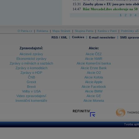
15:31
Zásoby plynu v EU jsou pro toto obdo
14:47
Růst MercadoLibre akceleruje na 50 %
1
2
3
4
O Patria.cz
|
Reklama
|
Mapa Stránek
|
Skupina Patria
|
Kariéra v Patrii
|
Podmínky uží
|
Cookies
|
|
RSS / XML
E-mail newsletter
SMS zpravod
Zpravodajství:
Akcie:
Akciové zprávy
Akcie ČEZ
Ekonomické zprávy
Akcie NWR
Zprávy o měnách a sazbách
Akcie Komerční banka
Zprávy o komoditách
Akcie Erste Bank
Zprávy o HDP
Akcie O2
ČNB
Akcie Kofola
Grexit
Akcie Apple
Brexit
Akcie Facebook
Volby v USA
Akcie BMW
Video zpravodajství
Akcie GE
Investiční komentáře
Akcie Moneta
Tvorba apl