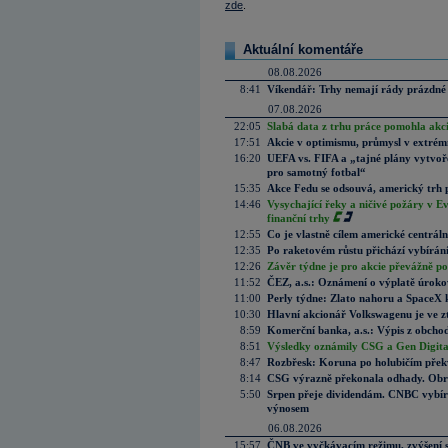
zde
.
Aktuální komentáře
08.08.2026
8:41
Víkendář: Trhy nemají rády prázdné 
07.08.2026
22:05
Slabá data z trhu práce pomohla akc
17:51
Akcie v optimismu, průmysl v extrémn
16:20
UEFA vs. FIFA a „tajné plány vytvoř
pro samotný fotbal“
15:35
Akce Fedu se odsouvá, americký trh 
14:46
Vysychající řeky a ničivé požáry v E
finanční trhy
12:55
Co je vlastně cílem americké centrál
12:35
Po raketovém růstu přichází vybírán
12:26
Závěr týdne je pro akcie převážně po
11:52
ČEZ, a.s.: Oznámení o výplatě úrok
11:00
Perly týdne: Zlato nahoru a SpaceX 
10:30
Hlavní akcionář Volkswagenu je ve z
8:59
Komerční banka, a.s.: Výpis z obchod
8:51
Výsledky oznámily CSG a Gen Digital
8:47
Rozbřesk: Koruna po holubičím přek
8:14
CSG výrazně překonala odhady. Obran
5:50
Srpen přeje dividendám. CNBC vybírá
výnosem
06.08.2026
15:57
ČNB ve vyčkávacím režimu, zvýšení s