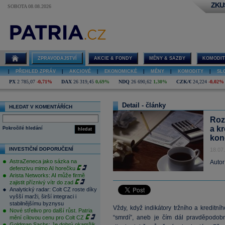
ZKU
SOBOTA 08.08.2026
ZPRAVODAJSTVÍ
AKCIE & FONDY
MĚNY & SAZBY
KOMODIT
|
PŘEHLED ZPRÁV
|
AKCIOVÉ
|
EKONOMICKÉ
|
MĚNY
|
KOMODITY
|
SL
PX
2 785,07
-0,71%
DAX
26 319,45
0,69%
NDQ
26 690,62
1,30%
CZK/€
24,224
-0,02%
Detail - články
HLEDAT V KOMENTÁŘÍCH
Rozb
a kr
Pokročilé hledání
hledat
kon
INVESTIČNÍ DOPORUČENÍ
18.07
AstraZeneca jako sázka na
Autor
defenzivu mimo AI horečku
Arista Networks: AI může firmě
zajistit příznivý vítr do zad
Analytický radar: Colt CZ roste díky
vyšší marži, širší integraci i
stabilnějšímu byznysu
Vždy, když indikátory tržního a kreditníh
Nové střelivo pro další růst. Patria
“smrdí”, aneb je čím dál pravděpodobn
mění cílovou cenu pro Colt CZ
Goldman Sachs: Je dobrý okamžik