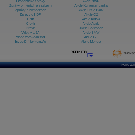
Ekonomické zprávy
Akcie NWR
Zprávy o měnách a sazbách
Akcie Komerční banka
Zprávy o komoditách
Akcie Erste Bank
Zprávy o HDP
Akcie O2
ČNB
Akcie Kofola
Grexit
Akcie Apple
Brexit
Akcie Facebook
Volby v USA
Akcie BMW
Video zpravodajství
Akcie GE
Investiční komentáře
Akcie Moneta
Tvorba apl