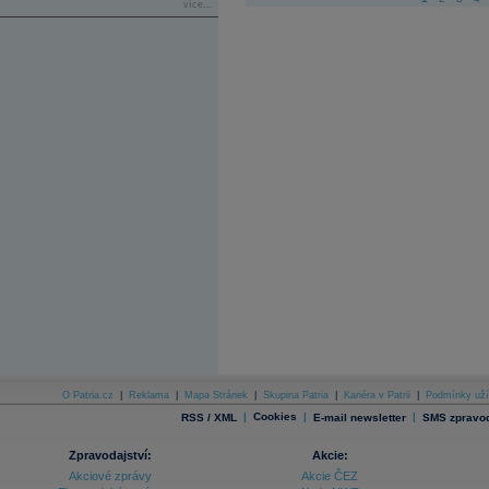
více...
O Patria.cz
|
Reklama
|
Mapa Stránek
|
Skupina Patria
|
Kariéra v Patrii
|
Podmínky uží
|
Cookies
|
|
RSS / XML
E-mail newsletter
SMS zpravod
Zpravodajství:
Akcie:
Akciové zprávy
Akcie ČEZ