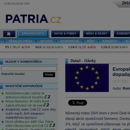
ZKU
SOBOTA 08.08.2026
ZPRAVODAJSTVÍ
AKCIE & FONDY
MĚNY & SAZBY
KOMODIT
|
PŘEHLED ZPRÁV
|
AKCIOVÉ
|
EKONOMICKÉ
|
MĚNY
|
KOMODITY
|
SL
PX
2 785,07
-0,71%
DAX
26 319,45
0,69%
CZK/€
24,232
-0,02%
CZK/$
20,966
0,00%
Detail - články
HLEDAT V KOMENTÁŘÍCH
Evropsk
dopadaj
Pokročilé hledání
hledat
30.07.2014 
INVESTIČNÍ DOPORUČENÍ
Autor:
Rom
AstraZeneca jako sázka na
defenzivu mimo AI horečku
Arista Networks: AI může firmě
zajistit příznivý vítr do zad
Analytický radar: Colt CZ roste díky
Německý index DAX dnes v první části o
vyšší marži, širší integraci i
stabilnějšímu byznysu
starají akcie společností Siemens, Deut
Nové střelivo pro další růst. Patria
1%, když se společnost připravuje na 
mění cílovou cenu pro Colt CZ
několik obchodních aktivit. Akcie vý
Goldman Sachs: Je dobrý okamžik