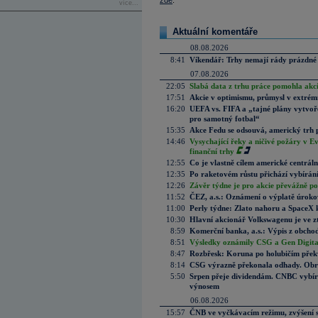
zde
.
více...
Aktuální komentáře
08.08.2026
8:41
Víkendář: Trhy nemají rády prázdné 
07.08.2026
22:05
Slabá data z trhu práce pomohla akc
17:51
Akcie v optimismu, průmysl v extrémn
16:20
UEFA vs. FIFA a „tajné plány vytvoř
pro samotný fotbal“
15:35
Akce Fedu se odsouvá, americký trh 
14:46
Vysychající řeky a ničivé požáry v E
finanční trhy
12:55
Co je vlastně cílem americké centrál
12:35
Po raketovém růstu přichází vybírán
12:26
Závěr týdne je pro akcie převážně po
11:52
ČEZ, a.s.: Oznámení o výplatě úrok
11:00
Perly týdne: Zlato nahoru a SpaceX 
10:30
Hlavní akcionář Volkswagenu je ve z
8:59
Komerční banka, a.s.: Výpis z obchod
8:51
Výsledky oznámily CSG a Gen Digital
8:47
Rozbřesk: Koruna po holubičím přek
8:14
CSG výrazně překonala odhady. Obran
5:50
Srpen přeje dividendám. CNBC vybírá
výnosem
06.08.2026
15:57
ČNB ve vyčkávacím režimu, zvýšení s