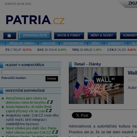
ZKU
SOBOTA 08.08.2026
ZPRAVODAJSTVÍ
AKCIE & FONDY
MĚNY & SAZBY
KOMODIT
|
PŘEHLED ZPRÁV
|
AKCIOVÉ
|
EKONOMICKÉ
|
MĚNY
|
KOMODITY
|
SL
PX
2 785,07
-0,71%
DAX
26 319,45
0,69%
NDQ
26 690,62
1,30%
CZK/€
24,232
-0,02%
Detail - články
HLEDAT V KOMENTÁŘÍCH
Wall
Pokročilé hledání
hledat
02.01
Autor
INVESTIČNÍ DOPORUČENÍ
AstraZeneca jako sázka na
defenzivu mimo AI horečku
Arista Networks: AI může firmě
zajistit příznivý vítr do zad
Analytický radar: Colt CZ roste díky
vyšší marži, širší integraci i
stabilnějšímu byznysu
Adrenalinová a autoritářská kultura n
Nové střelivo pro další růst. Patria
Pravdou ale je, že se tak stalo vlastně 
mění cílovou cenu pro Colt CZ
Goldman Sachs: Je dobrý okamžik