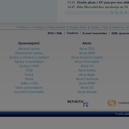
15:31
Zásoby plynu v EU jsou pro toto obdo
14:47
Růst MercadoLibre akceleruje na 50 %
1
2
3
4
O Patria.cz
|
Reklama
|
Mapa Stránek
|
Skupina Patria
|
Kariéra v Patrii
|
Podmínky uží
|
Cookies
|
|
RSS / XML
E-mail newsletter
SMS zpravod
Zpravodajství:
Akcie:
Akciové zprávy
Akcie ČEZ
Ekonomické zprávy
Akcie NWR
Zprávy o měnách a sazbách
Akcie Komerční banka
Zprávy o komoditách
Akcie Erste Bank
Zprávy o HDP
Akcie O2
ČNB
Akcie Kofola
Grexit
Akcie Apple
Brexit
Akcie Facebook
Volby v USA
Akcie BMW
Video zpravodajství
Akcie GE
Investiční komentáře
Akcie Moneta
Tvorba apl