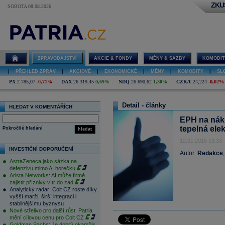
ZKU
SOBOTA 08.08.2026
ZPRAVODAJSTVÍ
AKCIE & FONDY
MĚNY & SAZBY
KOMODIT
|
PŘEHLED ZPRÁV
|
AKCIOVÉ
|
EKONOMICKÉ
|
MĚNY
|
KOMODITY
|
SL
PX
2 785,07
-0,71%
DAX
26 319,45
0,69%
NDQ
26 690,62
1,30%
CZK/€
24,224
-0,02%
Detail - články
HLEDAT V KOMENTÁŘÍCH
EPH na náku
tepelná ele
Pokročilé hledání
hledat
12.01.2015 13:33
INVESTIČNÍ DOPORUČENÍ
Autor:
Redakce
AstraZeneca jako sázka na
defenzivu mimo AI horečku
Arista Networks: AI může firmě
zajistit příznivý vítr do zad
Analytický radar: Colt CZ roste díky
vyšší marži, širší integraci i
stabilnějšímu byznysu
Nové střelivo pro další růst. Patria
mění cílovou cenu pro Colt CZ
Goldman Sachs: Je dobrý okamžik