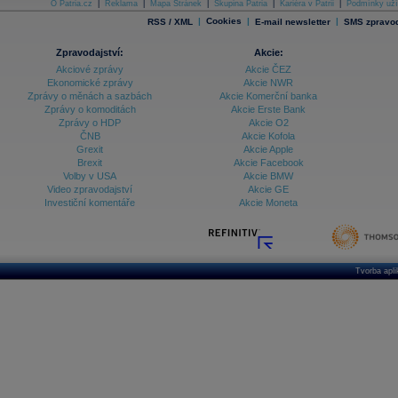
O Patria.cz
|
Reklama
|
Mapa Stránek
|
Skupina Patria
|
Kariéra v Patrii
|
Podmínky uží
|
Cookies
|
|
RSS / XML
E-mail newsletter
SMS zpravod
Zpravodajství:
Akcie:
Akciové zprávy
Akcie ČEZ
Ekonomické zprávy
Akcie NWR
Zprávy o měnách a sazbách
Akcie Komerční banka
Zprávy o komoditách
Akcie Erste Bank
Zprávy o HDP
Akcie O2
ČNB
Akcie Kofola
Grexit
Akcie Apple
Brexit
Akcie Facebook
Volby v USA
Akcie BMW
Video zpravodajství
Akcie GE
Investiční komentáře
Akcie Moneta
Tvorba apl