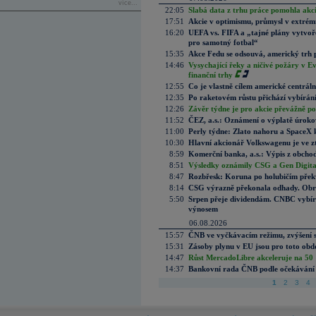
více...
22:05
Slabá data z trhu práce pomohla akc
17:51
Akcie v optimismu, průmysl v extrémn
16:20
UEFA vs. FIFA a „tajné plány vytvoř
pro samotný fotbal“
15:35
Akce Fedu se odsouvá, americký trh 
14:46
Vysychající řeky a ničivé požáry v E
finanční trhy
12:55
Co je vlastně cílem americké centrál
12:35
Po raketovém růstu přichází vybírán
12:26
Závěr týdne je pro akcie převážně po
11:52
ČEZ, a.s.: Oznámení o výplatě úrok
11:00
Perly týdne: Zlato nahoru a SpaceX 
10:30
Hlavní akcionář Volkswagenu je ve z
8:59
Komerční banka, a.s.: Výpis z obchod
8:51
Výsledky oznámily CSG a Gen Digital
8:47
Rozbřesk: Koruna po holubičím přek
8:14
CSG výrazně překonala odhady. Obran
5:50
Srpen přeje dividendám. CNBC vybírá
výnosem
06.08.2026
15:57
ČNB ve vyčkávacím režimu, zvýšení s
15:31
Zásoby plynu v EU jsou pro toto obdo
14:47
Růst MercadoLibre akceleruje na 50 %
14:37
Bankovní rada ČNB podle očekávání 
1
2
3
4