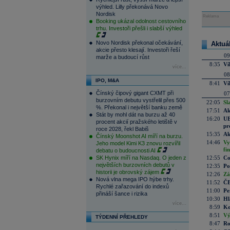
výhled. Lilly překonává Novo
Nordisk
Reklama
Booking ukázal odolnost cestovního
trhu. Investoři přešli i slabší výhled
Novo Nordisk překonal očekávání,
Aktuá
akcie přesto klesají. Investoři řeší
09
marže a budoucí růst
8:35
Ví
více...
08
IPO, M&A
8:41
Ví
Čínský čipový gigant CXMT při
07
burzovním debutu vystřelil přes 500
22:05
Sl
%. Překonal i největší banku země
17:51
Ak
Stát by mohl dát na burzu až 40
16:20
UE
procent akcií pražského letiště v
pr
roce 2028, řekl Babiš
15:35
Ak
Čínský Moonshot AI míří na burzu.
14:46
Vy
Jeho model Kimi K3 znovu rozvířil
fi
debatu o budoucnosti AI
SK Hynix míří na Nasdaq. O jeden z
12:55
Co
největších burzovních debutů v
12:35
Po
historii je obrovský zájem
12:26
Zá
Nová vlna mega IPO hýbe trhy.
11:52
ČE
Rychlé zařazování do indexů
11:00
Pe
přináší šance i rizika
10:30
Hl
více...
8:59
Ko
8:51
Vý
TÝDENNÍ PŘEHLEDY
8:47
Ro