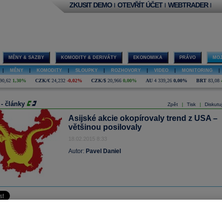
ZKUSIT DEMO
OTEVŘÍT ÚČET
WEBTRADER
|
|
|
MĚNY & SAZBY
KOMODITY & DERIVÁTY
EKONOMIKA
PRÁVO
MOJ
|
MĚNY
|
KOMODITY
|
SLOUPKY
|
ROZHOVORY
|
VIDEO
|
MONITORING
|
90,62
1,30%
CZK/€
24,232
-0,02%
CZK/$
20,966
0,00%
AU
4 339,26
0,00%
BRT
83,08
 - články
Zpět
Tisk
Diskutu
|
|
Asijské akcie okopírovaly trend z USA –
většinou posilovaly
18.02.2015 8:33
Autor:
Pavel Daniel
cie uprostřed týdne většinou posílily. Vzhůru je hnaly americké trhy, které dosáh