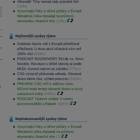
Víkendář: Trhy nemají rády prázdné řeči
(134x)
Vysychající řeky a ničivé požáry v Evropě.
Klimatická rizika dopadají na průmysl,
ekonomiku i finanční trhy
(128x)
Nejčtenější zprávy týdne
Goldman Sachs vidí v Evropě přehlížené
příležitosti. U dvou akcií očekává více než
100% růst
(9298x)
PODCAST ROZHOVORY: Eli Lilly vs. Novo
Nordisk. Revoluce v léčbě obezity je podle
MUDr. Kunové teprve na začátku
(7731x)
CSG výrazně překonala odhady. Obranná
divize táhne růst, výhled potvrzen
(5414x)
PREVIEW: CSG míří k dalšímu růstu.
i
Klíčové bude tempo obranné divize a vývoj
zakázkové knihy
(4481x)
PODCAST Týdenní výhled: V centru
pozornosti AMD a Palantir
(4257x)
Nejdiskutovanější zprávy týdne
Vysychající řeky a ničivé požáry v Evropě.
Klimatická rizika dopadají na průmysl,
ekonomiku i finanční trhy
(7)