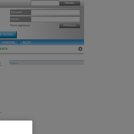
Hledej
Uživatel:
Heslo:
Nová registrace
Přihlásit
E PATRIA
DISKUSE
|
BLOG
4,61%
j
Reklama
ly