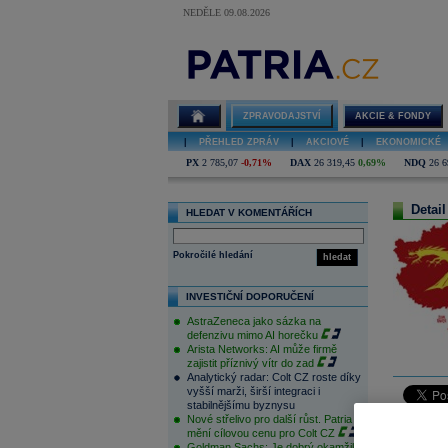
NEDĚLE 09.08.2026
ZPRAVODAJSTVÍ
AKCIE & FONDY
|
PŘEHLED ZPRÁV
|
AKCIOVÉ
|
EKONOMICKÉ
PX
2 785,07
-0,71%
DAX
26 319,45
0,69%
NDQ
26 6
Detail
HLEDAT V KOMENTÁŘÍCH
Pokročilé hledání
hledat
INVESTIČNÍ DOPORUČENÍ
AstraZeneca jako sázka na
defenzivu mimo AI horečku
Arista Networks: AI může firmě
zajistit příznivý vítr do zad
Analytický radar: Colt CZ roste díky
vyšší marži, širší integraci i
stabilnějšímu byznysu
Nové střelivo pro další růst. Patria
Asijské ak
mění cílovou cenu pro Colt CZ
Goldman Sachs: Je dobrý okamžik