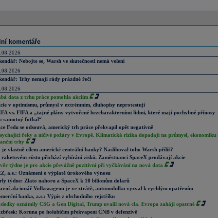
lní komentáře
.08.2026
kendář: Nebojte se, Warsh ve skutečnosti nemá velení
.08.2026
kendář: Trhy nemají rády prázdné řeči
.08.2026
abá data z trhu práce pomohla akciím
cie v optimismu, průmysl v extrémním, dluhopisy neprotestují
FA vs. FIFA a „tajné plány vytvořené bezcharakterními lidmi, které mají pochybné přínosy
o samotný fotbal“
ce Fedu se odsouvá, americký trh práce překvapil opět negativně
sychající řeky a ničivé požáry v Evropě. Klimatická rizika dopadají na průmysl, ekonomiku 
nanční trhy
 je vlastně cílem americké centrální banky? Nasliboval toho Warsh příliš?
 raketovém růstu přichází vybírání zisků. Zaměstnanci SpaceX prodávají akcie
věr týdne je pro akcie převážně pozitivní při vyčkávání na nová data
Z, a.s.: Oznámení o výplatě úrokového výnosu
rly týdne: Zlato nahoru a SpaceX k 10 bilionům dolarů
avní akcionář Volkswagenu je ve ztrátě, automobilku vyzval k rychlým opatřením
merční banka, a.s.: Výpis z obchodního rejstříku
sledky oznámily CSG a Gen Digital, Trump uvalil nová cla. Evropa zahájí opatrně
zbřesk: Koruna po holubičím překvapení ČNB v defenzivě