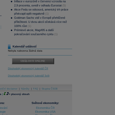
Inflace v eurozóně v červenci vzrostla na
2,9 procenta, uvedl v odhadu Eurostat
(5)
Akce Fedu se odsouvá, americký trh práce
překvapil opět negativně
(1)
Goldman Sachs vidí v Evropě přehlížené
příležitosti. U dvou akcií očekává více než
100% růst
(1)
Prémiové akcie, Mag495 a další
pokračování současného cyklu
(1)
Kalendář událostí
Nebyla nalezena žádná data
UDÁLOSTI ONLINE
Dlouhodobý ekonomický kalendář ČR
Dlouhodobý ekonomický kalendář Svět
stiční disclaimer
|
Náměty
|
FAQ
|
Skupina ČSOB
a
|
=
placený obsah
ora:
Světové ekonomiky:
tování
Ekonomika ČR
tegie
Ekonomika USA