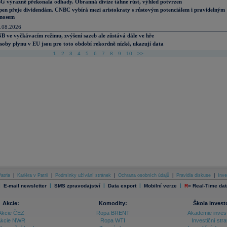
G výrazně překonala odhady. Obranná divize táhne růst, výhled potvrzen
pen přeje dividendám. CNBC vybírá mezi aristokraty s růstovým potenciálem i pravidelným
nosem
.08.2026
B ve vyčkávacím režimu, zvýšení sazeb ale zůstává dále ve hře
soby plynu v EU jsou pro toto období rekordně nízké, ukazují data
1
2
3
4
5
6
7
8
9
10
>>
atria
|
Kariéra v Patrii
|
Podmínky užívání stránek
|
Ochrana osobních údajů
|
Pravidla diskuse
|
Inve
|
|
|
|
|
E-mail newsletter
SMS zpravodajství
Data export
Mobilní verze
R
=
Real-Time dat
Akcie:
Komodity:
Škola invest
Akcie ČEZ
Ropa BRENT
Akademie inves
kcie NWR
Ropa WTI
Investiční stra