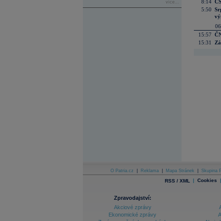
8:14
CS
více...
5:50
Sr
vý
06
15:57
ČN
15:31
Zá
O Patria.cz
|
Reklama
|
Mapa Stránek
|
Skupina P
|
Cookies
RSS / XML
Zpravodajství:
Akciové zprávy
Ekonomické zprávy
A