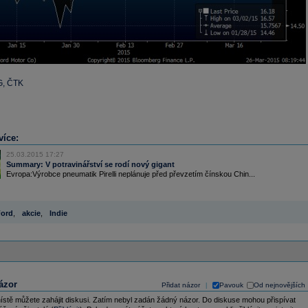
G, ČTK
více:
25.03.2015 17:27
Summary: V potravinářství se rodí nový gigant
Evropa:Výrobce pneumatik Pirelli neplánuje před převzetím čínskou Chin...
ord
,
akcie
,
Indie
ázor
Přidat názor
Pavouk
Od nejnovějších
|
ístě můžete zahájit diskusi. Zatím nebyl zadán žádný názor. Do diskuse mohou přispívat