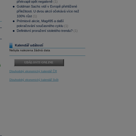
překvapil opět negativně
(1)
Goldman Sachs vidí v Evropě přehlížené
příležitosti. U dvou akcií očekává více než
100% růst
(1)
Prémiové akcie, Mag495 a další
pokračování současného cyklu
(1)
Definitivní proražení stoletého trendu?
(1)
Kalendář událostí
Nebyla nalezena žádná data
UDÁLOSTI ONLINE
i
Dlouhodobý ekonomický kalendář ČR
Dlouhodobý ekonomický kalendář Svět