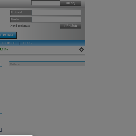
Hledej
Uživatel:
Heslo:
Nová registrace
Přihlásit
E PATRIA
DISKUSE
|
BLOG
4,61%
j
Reklama
d