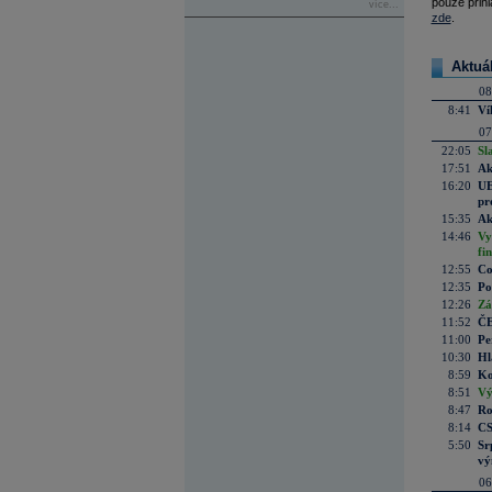
pouze přihl
více...
zde
.
Aktuá
08
8:41
Ví
07
22:05
Sl
17:51
Ak
16:20
UE
pr
15:35
Ak
14:46
Vy
fi
12:55
Co
12:35
Po
12:26
Zá
11:52
ČE
11:00
Pe
10:30
Hl
8:59
Ko
8:51
Vý
8:47
Ro
8:14
CS
5:50
Sr
vý
06