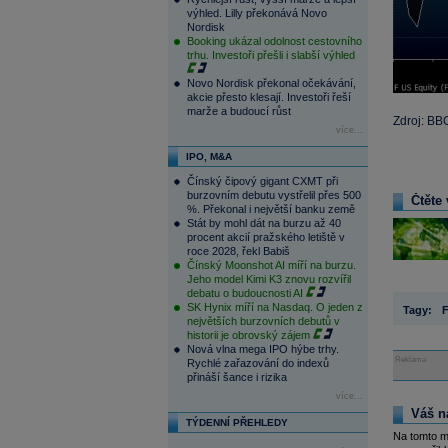
výhled. Lilly překonává Novo
Nordisk
Booking ukázal odolnost cestovního
trhu. Investoři přešli i slabší výhled
Novo Nordisk překonal očekávání,
akcie přesto klesají. Investoři řeší
marže a budoucí růst
Zdroj: BB
více...
IPO, M&A
Čínský čipový gigant CXMT při
burzovním debutu vystřelil přes 500
Čtěte 
%. Překonal i největší banku země
Stát by mohl dát na burzu až 40
procent akcií pražského letiště v
roce 2028, řekl Babiš
Čínský Moonshot AI míří na burzu.
Jeho model Kimi K3 znovu rozvířil
debatu o budoucnosti AI
SK Hynix míří na Nasdaq. O jeden z
Tagy:
F
největších burzovních debutů v
historii je obrovský zájem
Nová vlna mega IPO hýbe trhy.
Reklama
Rychlé zařazování do indexů
přináší šance i rizika
více...
Váš n
TÝDENNÍ PŘEHLEDY
Na tomto m