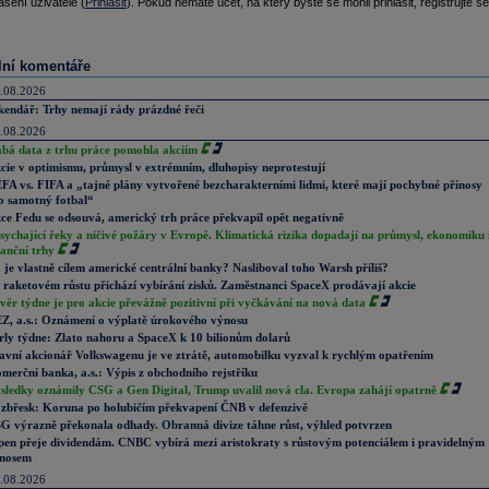
ášení uživatelé (
Přihlásit
). Pokud nemáte účet, na který byste se mohli přihlásit, registrujte se
lní komentáře
.08.2026
kendář: Trhy nemají rády prázdné řeči
.08.2026
abá data z trhu práce pomohla akciím
cie v optimismu, průmysl v extrémním, dluhopisy neprotestují
FA vs. FIFA a „tajné plány vytvořené bezcharakterními lidmi, které mají pochybné přínosy
o samotný fotbal“
ce Fedu se odsouvá, americký trh práce překvapil opět negativně
sychající řeky a ničivé požáry v Evropě. Klimatická rizika dopadají na průmysl, ekonomiku 
nanční trhy
 je vlastně cílem americké centrální banky? Nasliboval toho Warsh příliš?
 raketovém růstu přichází vybírání zisků. Zaměstnanci SpaceX prodávají akcie
věr týdne je pro akcie převážně pozitivní při vyčkávání na nová data
Z, a.s.: Oznámení o výplatě úrokového výnosu
rly týdne: Zlato nahoru a SpaceX k 10 bilionům dolarů
avní akcionář Volkswagenu je ve ztrátě, automobilku vyzval k rychlým opatřením
merční banka, a.s.: Výpis z obchodního rejstříku
sledky oznámily CSG a Gen Digital, Trump uvalil nová cla. Evropa zahájí opatrně
zbřesk: Koruna po holubičím překvapení ČNB v defenzivě
G výrazně překonala odhady. Obranná divize táhne růst, výhled potvrzen
pen přeje dividendám. CNBC vybírá mezi aristokraty s růstovým potenciálem i pravidelným
nosem
.08.2026