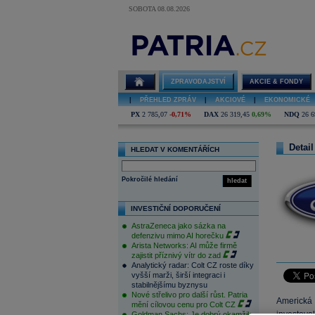
SOBOTA 08.08.2026
ZPRAVODAJSTVÍ
AKCIE & FONDY
|
PŘEHLED ZPRÁV
|
AKCIOVÉ
|
EKONOMICKÉ
PX
2 785,07
-0,71%
DAX
26 319,45
0,69%
NDQ
26 6
Detail
HLEDAT V KOMENTÁŘÍCH
Pokročilé hledání
hledat
INVESTIČNÍ DOPORUČENÍ
AstraZeneca jako sázka na
defenzivu mimo AI horečku
Arista Networks: AI může firmě
zajistit příznivý vítr do zad
Analytický radar: Colt CZ roste díky
vyšší marži, širší integraci i
stabilnějšímu byznysu
Nové střelivo pro další růst. Patria
Americká
mění cílovou cenu pro Colt CZ
investova
Goldman Sachs: Je dobrý okamžik