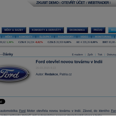
ZKUSIT DEMO
OTEVŘÍT ÚČET
WEBTRADER
|
|
|
MĚNY & SAZBY
KOMODITY & DERIVÁTY
EKONOMIKA
PRÁVO
MOJ
|
MĚNY
|
KOMODITY
|
SLOUPKY
|
ROZHOVORY
|
VIDEO
|
MONITORING
|
90,62
1,30%
CZK/€
24,224
-0,02%
CZK/$
20,959
0,00%
AU
4 339,26
0,00%
BRT
83,08
 - články
E-mailem
Zpět
Tisk
Diskutu
|
|
|
Ford otevřel novou továrnu v Indii
26.03.2015 8:22
Autor:
Redakce
, Patria.cz
 automobilka
Ford
Motor otevřela novou továrnu v Indii. Závod, do kterého
For
l jednu miliardu
dolarů
, má automobilce pomoci ztrojnásobit vývoz z Indie.