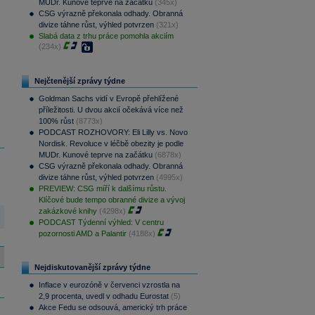
MUDr. Kunové teprve na začátku
(345x)
CSG výrazně překonala odhady. Obranná
divize táhne růst, výhled potvrzen
(321x)
Slabá data z trhu práce pomohla akciím
(234x)
Nejčtenější zprávy týdne
Goldman Sachs vidí v Evropě přehlížené
příležitosti. U dvou akcií očekává více než
100% růst
(8773x)
PODCAST ROZHOVORY: Eli Lilly vs. Novo
Nordisk. Revoluce v léčbě obezity je podle
MUDr. Kunové teprve na začátku
(6878x)
CSG výrazně překonala odhady. Obranná
divize táhne růst, výhled potvrzen
(4995x)
PREVIEW: CSG míří k dalšímu růstu.
Klíčové bude tempo obranné divize a vývoj
zakázkové knihy
(4298x)
PODCAST Týdenní výhled: V centru
pozornosti AMD a Palantir
(4188x)
Nejdiskutovanější zprávy týdne
Inflace v eurozóně v červenci vzrostla na
2,9 procenta, uvedl v odhadu Eurostat
(5)
Akce Fedu se odsouvá, americký trh práce