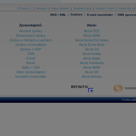
O Patria.cz
|
Reklama
|
Mapa Stránek
|
Skupina Patria
|
Kariéra v Patrii
|
Podmínky uží
|
Cookies
|
|
RSS / XML
E-mail newsletter
SMS zpravod
Zpravodajství:
Akcie:
Akciové zprávy
Akcie ČEZ
Ekonomické zprávy
Akcie NWR
Zprávy o měnách a sazbách
Akcie Komerční banka
Zprávy o komoditách
Akcie Erste Bank
Zprávy o HDP
Akcie O2
ČNB
Akcie Kofola
Grexit
Akcie Apple
Brexit
Akcie Facebook
Volby v USA
Akcie BMW
Video zpravodajství
Akcie GE
Investiční komentáře
Akcie Moneta
Tvorba apl