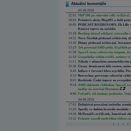
Aktuální komentáře
05.08.2026
22:01
S&P 500 po rekordní rally vyčkával,
18:03
Prémiové akcie, Mag495 a další pokr
16:05
PODCAST ROZHOVORY: Eli Lilly vs. 
Kunové teprve na začátku
15:18
Booking ukázal odolnost cestovního trh
14:31
Novo Nordisk překonal očekávání, akci
13:36
Disney překonal očekávání. Streamova
13:23
Trh potrestal AMD příliš. AI příběh p
11:58
SpaceX roste raketovým tempem, inves
11:19
Geopolitika trhům svědčí, zatímco v
11:11
Nálada v německém automobilovém prů
10:30
Útraty domácností dále rostou, malo
9:43
Inflace v červenci lehce zrychlila. Pot
9:14
Bezvavlasy potvrzuje celoroční výhl
9:01
Rozbřesk: České úspory na evropském
8:54
AMD zklamalo výhledem, SpaceX vydě
naděje na otevření Hormuzu
6:06
Fed mlčí, trh utahuje podmínky. Nejis
04.08.2026
17:02
Definitivní proražení stoletého trend
15:20
Spotify ve duhém kvartále neoslnilo. 
14:34
McDonald's zvýšil zisk, Američané ale
13:52
Palantir zasadil medvědům těžkou rá
1
2
3
4