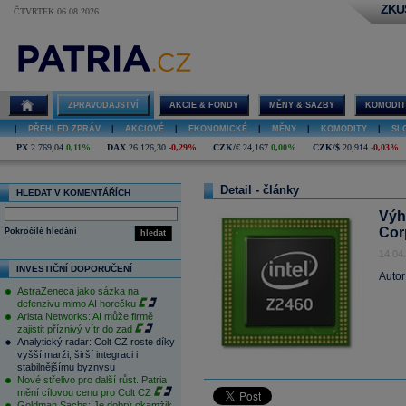
ZKU
ČTVRTEK 06.08.2026
ZPRAVODAJSTVÍ
AKCIE & FONDY
MĚNY & SAZBY
KOMODIT
|
PŘEHLED ZPRÁV
|
AKCIOVÉ
|
EKONOMICKÉ
|
MĚNY
|
KOMODITY
|
SL
PX
2 769,04
0,11%
DAX
26 126,30
-0,29%
CZK/€
24,167
0,00%
CZK/$
20,914
-0,03%
Detail - články
HLEDAT V KOMENTÁŘÍCH
Výh
Cor
Pokročilé hledání
hledat
14.04
INVESTIČNÍ DOPORUČENÍ
Autor
AstraZeneca jako sázka na
defenzivu mimo AI horečku
Arista Networks: AI může firmě
zajistit příznivý vítr do zad
Analytický radar: Colt CZ roste díky
vyšší marži, širší integraci i
stabilnějšímu byznysu
Nové střelivo pro další růst. Patria
mění cílovou cenu pro Colt CZ
Goldman Sachs: Je dobrý okamžik