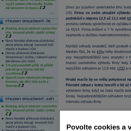
využít poklesu Microsoftu. Nvidia
Dnes po uzavření amerického trhu bud
dál tahounem AI boomu
US).
Firma ve svém aktuální výhledu
více...
podnikání v objemu 12,5 až 13,1 mld.
U
VÝSLEDKY SPOLEČNOSTÍ - ČR
prvnímu odhadu společnosti ze začátku l
Booking ukázal odolnost cestovního
za 4Q14. Firma snížení o 7 % vysvětlov
trhu. Investoři přešli i slabší výhled
segmentu a složitou makroekonomickou s
Novo Nordisk překonal očekávání,
akcie přesto klesají. Investoři řeší
Nynější odhady analytiků, kteří poskytli
marže a budoucí růst
Medián říká, že by
tržby
měly dosáhnout
Disney překonal očekávání.
Streamovací služby i zábavní parky
yoy. Nejoptimističtější jsou analytici v
dál táhnou růst zisků
hranici samotného výhledu firmy tedy
Trh potrestal AMD příliš. AI příběh
nejnižším odhadem je 12,8 mld.
USD
a n
pokračuje a růst by měl dál
zrychlovat
SpaceX roste raketovým tempem,
Hrubá marže by se měla pohybovat na 
investory ale děsí účet za AI a
Původní odhad z ledna hovořil o 60 až 
Starship
výhledem firmy, když se čeká marže kol
více...
široký. Nejoptimističtějším odhadem hru
VÝSLEDKY SPOLEČNOSTÍ - SVĚT
intervalu odhadu firmy.
Booking ukázal odolnost cestovního
trhu. Investoři přešli i slabší výhled
Zdá se tak, že investoři i analytici n
nějaká zázračná čísla.
Podle údajů I
Novo Nordisk překonal očekávání,
akcie přesto klesají. Investoři řeší
dodávkách PC, které ve světě meziročně
Povolte cookies a 
marže a budoucí růst
skoro pryč a nestabilní a křehký růst ne
Disney překonal očekávání.