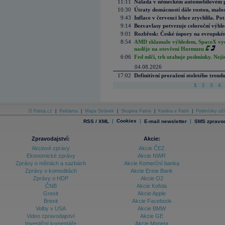
11:11
Nálada v německém automobilovém prů
10:30
Útraty domácností dále rostou, malo
9:43
Inflace v červenci lehce zrychlila. Pot
9:14
Bezvavlasy potvrzuje celoroční výhl
9:01
Rozbřesk: České úspory na evropském
8:54
AMD zklamalo výhledem, SpaceX vydě
naděje na otevření Hormuzu
6:06
Fed mlčí, trh utahuje podmínky. Nejis
04.08.2026
17:02
Definitivní proražení stoletého trend
1
2
3
4
O Patria.cz
|
Reklama
|
Mapa Stránek
|
Skupina Patria
|
Kariéra v Patrii
|
Podmínky uží
|
Cookies
|
|
RSS / XML
E-mail newsletter
SMS zpravod
Zpravodajství:
Akcie:
Akciové zprávy
Akcie ČEZ
Ekonomické zprávy
Akcie NWR
Zprávy o měnách a sazbách
Akcie Komerční banka
Zprávy o komoditách
Akcie Erste Bank
Zprávy o HDP
Akcie O2
ČNB
Akcie Kofola
Grexit
Akcie Apple
Brexit
Akcie Facebook
Volby v USA
Akcie BMW
Video zpravodajství
Akcie GE
Investiční komentáře
Akcie Moneta