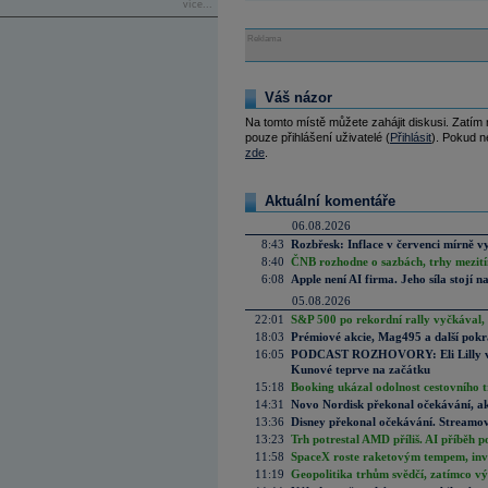
více...
Reklama
Váš názor
Na tomto místě můžete zahájit diskusi. Zatím
pouze přihlášení uživatelé (
Přihlásit
). Pokud ne
zde
.
Aktuální komentáře
06.08.2026
8:43
Rozbřesk: Inflace v červenci mírně v
8:40
ČNB rozhodne o sazbách, trhy mezitím
6:08
Apple není AI firma. Jeho síla stojí n
05.08.2026
22:01
S&P 500 po rekordní rally vyčkával,
18:03
Prémiové akcie, Mag495 a další pokr
16:05
PODCAST ROZHOVORY: Eli Lilly vs. 
Kunové teprve na začátku
15:18
Booking ukázal odolnost cestovního trh
14:31
Novo Nordisk překonal očekávání, akci
13:36
Disney překonal očekávání. Streamova
13:23
Trh potrestal AMD příliš. AI příběh p
11:58
SpaceX roste raketovým tempem, inves
11:19
Geopolitika trhům svědčí, zatímco v