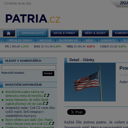
ZKU
ČTVRTEK 06.08.2026
ZPRAVODAJSTVÍ
AKCIE & FONDY
MĚNY & SAZBY
KOMODIT
|
PŘEHLED ZPRÁV
|
AKCIOVÉ
|
EKONOMICKÉ
|
MĚNY
|
KOMODITY
|
SL
PX
2 803,06
1,23%
DAX
26 151,46
0,10%
NDQ
26 363,44
-0,83%
CZK/€
24,181
0,03%
Detail - články
HLEDAT V KOMENTÁŘÍCH
Pro
Pokročilé hledání
hledat
14.04
Autor
INVESTIČNÍ DOPORUČENÍ
AstraZeneca jako sázka na
defenzivu mimo AI horečku
Arista Networks: AI může firmě
zajistit příznivý vítr do zad
Analytický radar: Colt CZ roste díky
vyšší marži, širší integraci i
stabilnějšímu byznysu
Nové střelivo pro další růst. Patria
Každá říše jednou padne. Je ovšem po
mění cílovou cenu pro Colt CZ
Spojených států. Mezi ty nejznámější pa
Goldman Sachs: Je dobrý okamžik