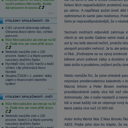
využít poklesu Microsoftu. Nvidia
řešení těch nejpalčivějších problémů so
dál tahounem AI boomu
po obrnu. A například počet úmrtí dětí
více...
optimismus to samé jako realismus. Pos
VÝSLEDKY SPOLEČNOSTÍ - ČR
čeho je nepravděpodobnější, že v následuj
CSG výrazně překonala odhady.
Obranná divize táhne růst, výhled
Seznam možných odpovědí zahrnuje výb
potvrzen
všech je ale podle Gatese velmi malá p
Růst MercadoLibre akceleruje na 50
ani ty mu tolik starostí nečiní, protože l
%. Podle trhu ale roste příliš draze
alespoň prozatím nehrozí. Je tu ale jedn
Nintendo navýšilo zisk o 150
ní říká: „Podívejme se na vývoj úmrtnost
procent. Switch 2 a Mario pomohly
během první světové války a druhého b
navzdory dražším čipům
Rychlejší růst, vyšší marže a lepší
také došlo k prudkému zvýšení počtu úmrt
výhled. Lilly překonává Novo
Nordisk
Nikdo nemůže říci, že jsme ohledně pand
Skupina ČSOB v 1. pololetí: Velký
zájem o financování vlastního
nejsnáze predikovatelnou katastrofu v lid
bydlení
Marcia Inhorn a Peter Brown zveřejnil
více...
pravděpodobně zabily více lidí než vše
VÝSLEDKY SPOLEČNOSTÍ - SVĚT
dohromady. Jde o naše nejstarší a nejne
lidí a snad každý rok se objevuje nový 
Růst MercadoLibre akceleruje na 50
%. Podle trhu ale roste příliš draze
která zabila více než 10 000 lidí.
Nintendo navýšilo zisk o 150
Autor knihy World War Z Max Brooks říká, 
procent. Switch 2 a Mario pomohly
navzdory dražším čipům
AIDS. Podle jeho slov ho trápilo, že na
Rychlejší růst, vyšší marže a lepší