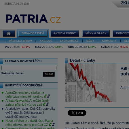
ZKU
SOBOTA 08.08.2026
ZPRAVODAJSTVÍ
AKCIE & FONDY
MĚNY & SAZBY
KOMODIT
|
PŘEHLED ZPRÁV
|
AKCIOVÉ
|
EKONOMICKÉ
|
MĚNY
|
KOMODITY
|
SL
PX
2 785,07
-0,71%
DAX
26 319,45
0,69%
NDQ
26 690,62
1,30%
CZK/€
24,232
-0,02%
Detail - články
HLEDAT V KOMENTÁŘÍCH
Bil
poh
Pokročilé hledání
hledat
21.06
INVESTIČNÍ DOPORUČENÍ
Autor
AstraZeneca jako sázka na
defenzivu mimo AI horečku
Arista Networks: AI může firmě
zajistit příznivý vítr do zad
Analytický radar: Colt CZ roste díky
vyšší marži, širší integraci i
stabilnějšímu byznysu
Nové střelivo pro další růst. Patria
Bill Gates sám o sobě říká, že je optimis
mění cílovou cenu pro Colt CZ
lidí na Zemi a stál u zrodu osobních p
Goldman Sachs: Je dobrý okamžik