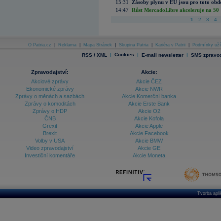
15:31
Zásoby plynu v EU jsou pro toto obdo
14:47
Růst MercadoLibre akceleruje na 50 %
1
2
3
4
O Patria.cz
|
Reklama
|
Mapa Stránek
|
Skupina Patria
|
Kariéra v Patrii
|
Podmínky uží
|
Cookies
|
|
RSS / XML
E-mail newsletter
SMS zpravod
Zpravodajství:
Akcie:
Akciové zprávy
Akcie ČEZ
Ekonomické zprávy
Akcie NWR
Zprávy o měnách a sazbách
Akcie Komerční banka
Zprávy o komoditách
Akcie Erste Bank
Zprávy o HDP
Akcie O2
ČNB
Akcie Kofola
Grexit
Akcie Apple
Brexit
Akcie Facebook
Volby v USA
Akcie BMW
Video zpravodajství
Akcie GE
Investiční komentáře
Akcie Moneta
Tvorba apl