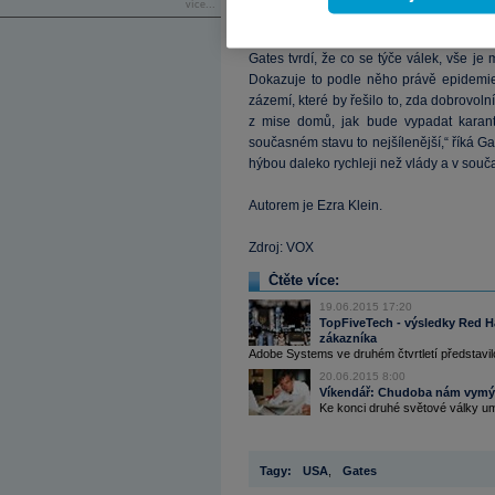
více...
tak epidemie během 250 dní zabila 33 mil
Gates tvrdí, že co se týče válek, vše j
Dokazuje to podle něho právě epidemie
zázemí, které by řešilo to, zda dobrovolní
z mise domů, jak bude vypadat karant
současném stavu to nejšílenější,“ říká Ga
hýbou daleko rychleji než vlády a v souča
Autorem je Ezra Klein.
Zdroj: VOX
Čtěte více:
19.06.2015 17:20
TopFiveTech - výsledky Red Ha
zákazníka
Adobe Systems ve druhém čtvrtletí představilo
20.06.2015 8:00
Víkendář: Chudoba nám vym
Ke konci druhé světové války umír
Tagy:
USA
,
Gates