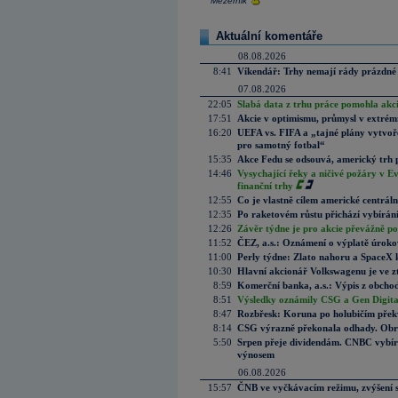
Mezernik
Aktuální komentáře
08.08.2026
8:41
Víkendář: Trhy nemají rády prázdné 
07.08.2026
22:05
Slabá data z trhu práce pomohla akc
17:51
Akcie v optimismu, průmysl v extrémn
16:20
UEFA vs. FIFA a „tajné plány vytvoř
pro samotný fotbal“
15:35
Akce Fedu se odsouvá, americký trh 
14:46
Vysychající řeky a ničivé požáry v E
finanční trhy
12:55
Co je vlastně cílem americké centrál
12:35
Po raketovém růstu přichází vybírán
12:26
Závěr týdne je pro akcie převážně po
11:52
ČEZ, a.s.: Oznámení o výplatě úrok
11:00
Perly týdne: Zlato nahoru a SpaceX 
10:30
Hlavní akcionář Volkswagenu je ve z
8:59
Komerční banka, a.s.: Výpis z obchod
8:51
Výsledky oznámily CSG a Gen Digital
8:47
Rozbřesk: Koruna po holubičím přek
8:14
CSG výrazně překonala odhady. Obran
5:50
Srpen přeje dividendám. CNBC vybírá
výnosem
06.08.2026
15:57
ČNB ve vyčkávacím režimu, zvýšení s