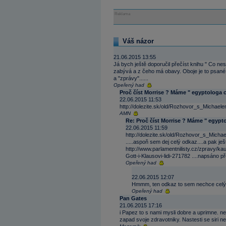
Reklama
Váš názor
21.06.2015 13:55
Já bych ještě doporučil přečíst knihu " Co n
zabývá a z čeho má obavy. Oboje je to psané..
a "zprávy"......
Opeřený had
Proč číst Morrise ? Máme " egyptologa c
22.06.2015 11:53
http://dolezite.sk/old/Rozhovor_s_Mich
AMN
Re: Proč číst Morrise ? Máme " egypto
22.06.2015 11:59
http://dolezite.sk/old/Rozhovor_s_Mi
.....aspoň sem dej celý odkaz....a pak ješ
http://www.parlamentnilisty.cz/zpravy/k
Gott-i-Klausovi-lidi-271782 ....napsáno p
Opeřený had
22.06.2015 12:07
Hmmm, ten odkaz to sem nechce celý vl
Opeřený had
Pan Gates
21.06.2015 17:16
i Papez to s nami mysli dobre a uprimne. nen
zapad svoje zdravotniky. Nastesti se siri ne