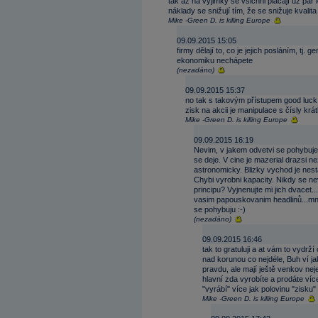
tak až na výjimky se všichni plácají už pár 
náklady se snižují tím, že se snižuje kvalit
Mike -Green D. is killing Europe
09.09.2015 15:05
firmy dělají to, co je jejich posláním, tj. 
ekonomiku nechápete
(nezadáno)
09.09.2015 15:37
no tak s takovým přístupem good luck,
zisk na akcii je manipulace s čísly kr
Mike -Green D. is killing Europe
09.09.2015 16:19
Nevim, v jakem odvetvi se pohybujet
se deje. V cine je mazerial drazsi 
astronomicky. Blizky vychod je nest
Chybi vyrobni kapacity. Nikdy se nev
principu? Vyjnenujte mi jich dvacet...
vasim papouskovanim headlinů...mne
se pohybuju :-)
(nezadáno)
09.09.2015 16:46
tak to gratuluji a at vám to vydr
nad korunou co nejdéle, Buh ví ja
pravdu, ale mají ještě venkov ne
hlavní zda vyrobíte a prodáte více
"vyrábí" více jak polovinu "zisku" v
Mike -Green D. is killing Europe