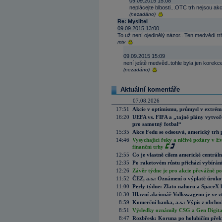
09.09.2015 15:08
neplácejte blbosti...OTC trh nejsou akcie
(nezadáno)
Re: Myslitel
09.09.2015 13:00
To už není ojedinělý názor.. Ten medvědí trh
mtv
09.09.2015 15:09
není ještě medvěd..tohle byla jen korekce
(nezadáno)
Aktuální komentáře
07.08.2026
17:51
Akcie v optimismu, průmysl v extrémn
16:20
UEFA vs. FIFA a „tajné plány vytvoř
pro samotný fotbal“
15:35
Akce Fedu se odsouvá, americký trh 
14:46
Vysychající řeky a ničivé požáry v E
finanční trhy
12:55
Co je vlastně cílem americké centrál
12:35
Po raketovém růstu přichází vybírán
12:26
Závěr týdne je pro akcie převážně po
11:52
ČEZ, a.s.: Oznámení o výplatě úrok
11:00
Perly týdne: Zlato nahoru a SpaceX 
10:30
Hlavní akcionář Volkswagenu je ve z
8:59
Komerční banka, a.s.: Výpis z obchod
8:51
Výsledky oznámily CSG a Gen Digital
8:47
Rozbřesk: Koruna po holubičím přek