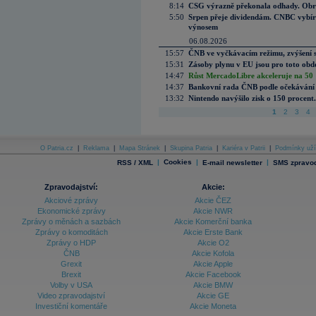
8:14
CSG výrazně překonala odhady. Obran
5:50
Srpen přeje dividendám. CNBC vybírá
výnosem
06.08.2026
15:57
ČNB ve vyčkávacím režimu, zvýšení s
15:31
Zásoby plynu v EU jsou pro toto obdo
14:47
Růst MercadoLibre akceleruje na 50 %
14:37
Bankovní rada ČNB podle očekávání 
13:32
Nintendo navýšilo zisk o 150 procen
1
2
3
4
O Patria.cz
|
Reklama
|
Mapa Stránek
|
Skupina Patria
|
Kariéra v Patrii
|
Podmínky uží
|
Cookies
|
|
RSS / XML
E-mail newsletter
SMS zpravod
Zpravodajství:
Akcie:
Akciové zprávy
Akcie ČEZ
Ekonomické zprávy
Akcie NWR
Zprávy o měnách a sazbách
Akcie Komerční banka
Zprávy o komoditách
Akcie Erste Bank
Zprávy o HDP
Akcie O2
ČNB
Akcie Kofola
Grexit
Akcie Apple
Brexit
Akcie Facebook
Volby v USA
Akcie BMW
Video zpravodajství
Akcie GE
Investiční komentáře
Akcie Moneta