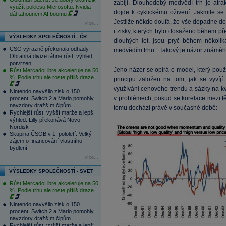
zabíjí. Dlouhodobý medvědí trh je atr
využít poklesu Microsoftu. Nvidia
dojde k cyklickému oživení. Jakmile se 
dál tahounem AI boomu
Jestliže někdo doufá, že vše dopadne dobř
více...
i zisky, kterých bylo dosaženo během př
VÝSLEDKY SPOLEČNOSTÍ - ČR
dlouhých let, jsou pryč během několi
CSG výrazně překonala odhady.
medvědím trhu.“ Takový je názor známé
Obranná divize táhne růst, výhled
potvrzen
Jeho názor se opírá o model, který pou
Růst MercadoLibre akceleruje na 50
%. Podle trhu ale roste příliš draze
principu založen na tom, jak se vyvíjí 
využívání cenového trendu a sázky na kval
Nintendo navýšilo zisk o 150
v problémech, pokud se korelace mezi t
procent. Switch 2 a Mario pomohly
navzdory dražším čipům
tomu dochází právě v současné době:
Rychlejší růst, vyšší marže a lepší
výhled. Lilly překonává Novo
Nordisk
Skupina ČSOB v 1. pololetí: Velký
zájem o financování vlastního
bydlení
více...
VÝSLEDKY SPOLEČNOSTÍ - SVĚT
Růst MercadoLibre akceleruje na 50
%. Podle trhu ale roste příliš draze
Nintendo navýšilo zisk o 150
procent. Switch 2 a Mario pomohly
navzdory dražším čipům
Rychlejší růst, vyšší marže a lepší