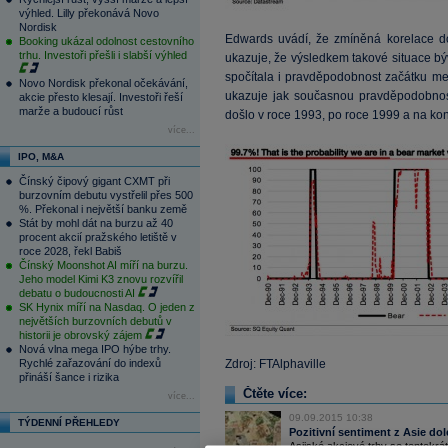
výhled. Lilly překonává Novo
Nordisk
Edwards uvádí, že zmíněná korelace d
Booking ukázal odolnost cestovního
trhu. Investoři přešli i slabší výhled
ukazuje, že výsledkem takové situace b
spočítala i pravděpodobnost začátku me
Novo Nordisk překonal očekávání,
ukazuje jak současnou pravděpodobnost,
akcie přesto klesají. Investoři řeší
marže a budoucí růst
došlo v roce 1993, po roce 1999 a na kon
více...
IPO, M&A
Čínský čipový gigant CXMT při
burzovním debutu vystřelil přes 500
%. Překonal i největší banku země
Stát by mohl dát na burzu až 40
procent akcií pražského letiště v
roce 2028, řekl Babiš
Čínský Moonshot AI míří na burzu.
Jeho model Kimi K3 znovu rozvířil
debatu o budoucnosti AI
SK Hynix míří na Nasdaq. O jeden z
největších burzovních debutů v
historii je obrovský zájem
Nová vlna mega IPO hýbe trhy.
Rychlé zařazování do indexů
Zdroj: FTAlphaville
přináší šance i rizika
Čtěte více:
více...
09.09.2015 10:38
TÝDENNÍ PŘEHLEDY
Pozitivní sentiment z Asie do
Asijské akciové trhy se tentokrát