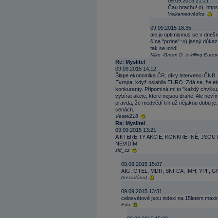
09.09.2015 21:21
Čau brachu! o). htt
Velkamedvědice
09.09.2015 18:35
ale jo optimismus se v dnešn
čína "prdne" :o) jasný důkaz
tak se uvidí
Mike -Green D. is killing Euro
Re: Myslitel
09.09.2015 14:12
Šlape ekonomika ČR, díky intervenci ČNB. Š
Evropa, když oslabila EURO. Zdá se, že eko
konkurenty. Připomíná mi to "každý chvilku,
vybírat akcie, které nejsou drahé. Ale neví
pravda, že medvědí trh už nějakou dobu je.
cenách.
Vasek218
Re: Myslitel
09.09.2015 13:21
A KTERÉ TY AKCIE, KONKRÉTNĚ, JSOU
NEVIDÍM
sid_cz
09.09.2015 15:07
AIG, OTEL, MDR, SNFCA, IMH, YPF, GN
(nezadáno)
09.09.2015 13:31
celosvětově jsou indexi na 15letém maxi
Eda