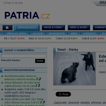
ZKU
PÁTEK 07.08.2026
ZPRAVODAJSTVÍ
AKCIE & FONDY
MĚNY & SAZBY
KOMODIT
|
PŘEHLED ZPRÁV
|
AKCIOVÉ
|
EKONOMICKÉ
|
MĚNY
|
KOMODITY
|
SL
PX
2 785,07
-0,71%
DAX
26 319,45
0,69%
CZK/€
24,238
0,06%
CZK/$
20,959
-0,33%
Detail - články
HLEDAT V KOMENTÁŘÍCH
Edw
od a
Pokročilé hledání
hledat
09.09
INVESTIČNÍ DOPORUČENÍ
Autor
AstraZeneca jako sázka na
defenzivu mimo AI horečku
Arista Networks: AI může firmě
zajistit příznivý vítr do zad
Analytický radar: Colt CZ roste díky
vyšší marži, širší integraci i
stabilnějšímu byznysu
Nové střelivo pro další růst. Patria
mění cílovou cenu pro Colt CZ
„Japonské ztracené dekády přinesly a
Goldman Sachs: Je dobrý okamžik