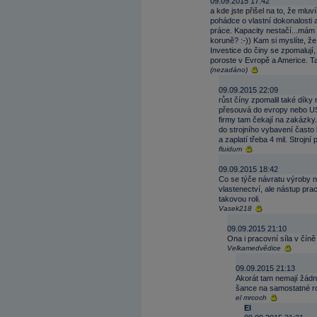
09.09.2015 17:42
a kde jste přišel na to, že mluv
pohádce o vlastní dokonalosti 
práce. Kapacity nestačí...mám 
koruně? :-)) Kam si myslíte, že
Investice do činy se zpomalují,
poroste v Evropě a Americe. Ta
(nezadáno)
09.09.2015 22:09
růst číny zpomalil také dík
přesouvá do evropy nebo US. 
firmy tam čekají na zakázky..
do strojního vybavení často 
a zaplatí třeba 4 mil. Strojn
fluidum
09.09.2015 18:42
Co se týče návratu výroby n
vlastenectví, ale nástup pra
takovou roli.
Vasek218
09.09.2015 21:10
Ona i pracovní síla v číně
Velkamedvědice
09.09.2015 21:13
Akorát tam nemají žádný 
šance na samostatné ro
el mrcoch
El