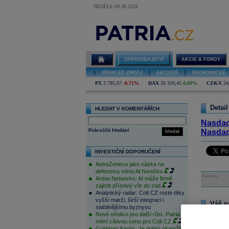
NEDĚLE 09.08.2026
ZPRAVODAJSTVÍ
AKCIE & FONDY
|
PŘEHLED ZPRÁV
|
AKCIOVÉ
|
EKONOMICKÉ
PX
2 785,07
-0,71%
DAX
26 319,45
0,69%
CZK/€
24
Detail
HLEDAT V KOMENTÁŘÍCH
Nasda
Pokročilé hledání
Nasda
hledat
INVESTIČNÍ DOPORUČENÍ
AstraZeneca jako sázka na
defenzivu mimo AI horečku
Reklama
Arista Networks: AI může firmě
zajistit příznivý vítr do zad
Analytický radar: Colt CZ roste díky
vyšší marži, širší integraci i
Váš n
stabilnějšímu byznysu
Nové střelivo pro další růst. Patria
Na tomto m
mění cílovou cenu pro Colt CZ
pouze přihl
Goldman Sachs: Je dobrý okamžik