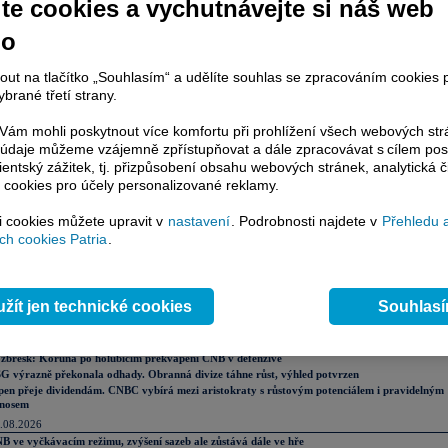
te cookies a vychutnávejte si náš web
no
lní komentáře
.08.2026
nout na tlačítko „Souhlasím“ a udělíte souhlas se zpracováním cookies 
kendář: Trhy nemají rády prázdné řeči
brané třetí strany.
.08.2026
abá data z trhu práce pomohla akciím
ám mohli poskytnout více komfortu při prohlížení všech webových st
cie v optimismu, průmysl v extrémním, dluhopisy neprotestují
to údaje můžeme vzájemně zpřístupňovat a dále zpracovávat s cílem pos
FA vs. FIFA a „tajné plány vytvořené bezcharakterními lidmi, které mají pochybné přínosy
lientský zážitek, tj. přizpůsobení obsahu webových stránek, analytická č
o samotný fotbal“
 cookies pro účely personalizované reklamy.
ce Fedu se odsouvá, americký trh práce překvapil opět negativně
sychající řeky a ničivé požáry v Evropě. Klimatická rizika dopadají na průmysl, ekonomiku 
nanční trhy
si cookies můžete upravit v
nastavení
. Podrobnosti najdete v
Přehledu 
 je vlastně cílem americké centrální banky? Nasliboval toho Warsh příliš?
h cookies Patria
.
 raketovém růstu přichází vybírání zisků. Zaměstnanci SpaceX prodávají akcie
věr týdne je pro akcie převážně pozitivní při vyčkávání na nová data
Z, a.s.: Oznámení o výplatě úrokového výnosu
rly týdne: Zlato nahoru a SpaceX k 10 bilionům dolarů
žít jen technické cookies
Souhlas
avní akcionář Volkswagenu je ve ztrátě, automobilku vyzval k rychlým opatřením
merční banka, a.s.: Výpis z obchodního rejstříku
sledky oznámily CSG a Gen Digital, Trump uvalil nová cla. Evropa zahájí opatrně
zbřesk: Koruna po holubičím překvapení ČNB v defenzivě
G výrazně překonala odhady. Obranná divize táhne růst, výhled potvrzen
pen přeje dividendám. CNBC vybírá mezi aristokraty s růstovým potenciálem i pravidelným
nosem
.08.2026
B ve vyčkávacím režimu, zvýšení sazeb ale zůstává dále ve hře