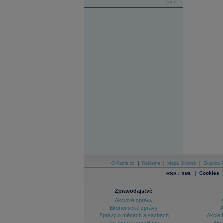
více...
O Patria.cz
|
Reklama
|
Mapa Stránek
|
Skupina P
|
Cookies
RSS / XML
Zpravodajství:
Akciové zprávy
Ekonomické zprávy
A
Zprávy o měnách a sazbách
Akcie 
Zprávy o komoditách
Akc