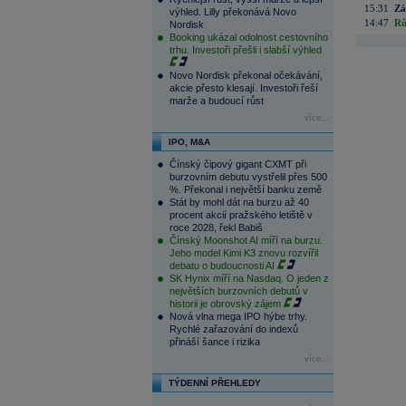
15:31
Zá
výhled. Lilly překonává Novo
14:47
Rů
Nordisk
Booking ukázal odolnost cestovního
trhu. Investoři přešli i slabší výhled
Novo Nordisk překonal očekávání,
akcie přesto klesají. Investoři řeší
marže a budoucí růst
více...
IPO, M&A
Čínský čipový gigant CXMT při
burzovním debutu vystřelil přes 500
%. Překonal i největší banku země
Stát by mohl dát na burzu až 40
procent akcií pražského letiště v
roce 2028, řekl Babiš
Čínský Moonshot AI míří na burzu.
Jeho model Kimi K3 znovu rozvířil
debatu o budoucnosti AI
SK Hynix míří na Nasdaq. O jeden z
největších burzovních debutů v
historii je obrovský zájem
Nová vlna mega IPO hýbe trhy.
Rychlé zařazování do indexů
přináší šance i rizika
více...
TÝDENNÍ PŘEHLEDY