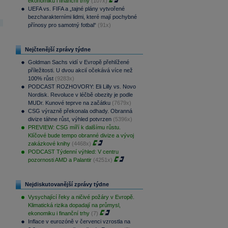
ekonomiku i finanční trhy
(107x)
UEFA vs. FIFA a „tajné plány vytvořené
bezcharakterními lidmi, které mají pochybné
přínosy pro samotný fotbal“
(91x)
Nejčtenější zprávy týdne
Goldman Sachs vidí v Evropě přehlížené
příležitosti. U dvou akcií očekává více než
100% růst
(9283x)
PODCAST ROZHOVORY: Eli Lilly vs. Novo
Nordisk. Revoluce v léčbě obezity je podle
MUDr. Kunové teprve na začátku
(7679x)
CSG výrazně překonala odhady. Obranná
divize táhne růst, výhled potvrzen
(5396x)
PREVIEW: CSG míří k dalšímu růstu.
Klíčové bude tempo obranné divize a vývoj
zakázkové knihy
(4468x)
PODCAST Týdenní výhled: V centru
pozornosti AMD a Palantir
(4251x)
Nejdiskutovanější zprávy týdne
Vysychající řeky a ničivé požáry v Evropě.
Klimatická rizika dopadají na průmysl,
ekonomiku i finanční trhy
(7)
Inflace v eurozóně v červenci vzrostla na