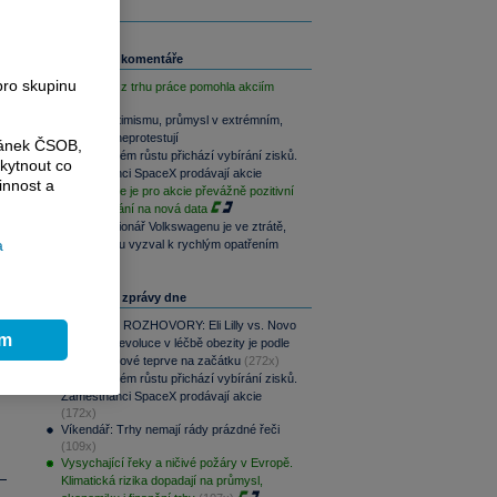
Související komentáře
pro skupinu
Slabá data z trhu práce pomohla akciím
Akcie v optimismu, průmysl v extrémním,
dluhopisy neprotestují
ránek ČSOB,
Po raketovém růstu přichází vybírání zisků.
kytnout co
Zaměstnanci SpaceX prodávají akcie
innost a
Závěr týdne je pro akcie převážně pozitivní
při vyčkávání na nová data
i
Hlavní akcionář Volkswagenu je ve ztrátě,
a
automobilku vyzval k rychlým opatřením
Nejčtenější zprávy dne
PODCAST ROZHOVORY: Eli Lilly vs. Novo
ím
Nordisk. Revoluce v léčbě obezity je podle
MUDr. Kunové teprve na začátku
(272x)
Po raketovém růstu přichází vybírání zisků.
Zaměstnanci SpaceX prodávají akcie
(172x)
Víkendář: Trhy nemají rády prázdné řeči
(109x)
Vysychající řeky a ničivé požáry v Evropě.
Klimatická rizika dopadají na průmysl,