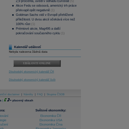
2,9 procenta, uvedl v odhadu Eurostat
(5)
Akce Fedu se odsouvá, americký trh práce
překvapil opět negativně
(1)
Goldman Sachs vidí v Evropě přehlížené
příležitosti. U dvou akcií očekává více než
100% růst
(1)
Prémiové akcie, Mag495 a další
pokračování současného cyklu
(1)
Kalendář událostí
Nebyla nalezena žádná data
UDÁLOSTI ONLINE
Dlouhodobý ekonomický kalendář ČR
Dlouhodobý ekonomický kalendář Svět
stiční disclaimer
|
Náměty
|
FAQ
|
Skupina ČSOB
a
|
=
placený obsah
ora:
Světové ekonomiky:
tování
Ekonomika ČR
tegie
Ekonomika USA
ručení
Ekonomika Čína
ník
Ekonomika Japonsko