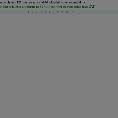
soby plynu v EU jsou pro toto období rekordně nízké, ukazují data
st MercadoLibre akceleruje na 50 %. Podle trhu ale roste příliš draze
1
2
3
4
5
6
7
8
9
10
>>