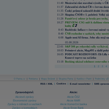
11:40
Meziroční růst stavební výroby v ČR
11:37
Zahraniční obchod ČR v červnu skonč
11:35
Český průmysl zakončil druhé čtvrtlet
11:29
Skupina ČSOB v 1. pololetí: Velký zá
11:26
Paměťový sektor je brzda pro techy,
10:27
PREVIEW: CSG míří k dalšímu růstu.
knihy
8:43
Rozbřesk: Inflace v červenci mírně v
8:40
ČNB rozhodne o sazbách, trhy mezitím
6:08
Apple není AI firma. Jeho síla stojí n
05.08.2026
22:01
S&P 500 po rekordní rally vyčkával,
18:03
Prémiové akcie, Mag495 a další pokr
16:05
PODCAST ROZHOVORY: Eli Lilly vs. 
Kunové teprve na začátku
15:18
Booking ukázal odolnost cestovního trh
1
2
3
4
O Patria.cz
|
Reklama
|
Mapa Stránek
|
Skupina Patria
|
Kariéra v Patrii
|
Podmínky uží
|
Cookies
|
|
RSS / XML
E-mail newsletter
SMS zpravod
Zpravodajství:
Akcie:
Akciové zprávy
Akcie ČEZ
Ekonomické zprávy
Akcie NWR
Zprávy o měnách a sazbách
Akcie Komerční banka
Zprávy o komoditách
Akcie Erste Bank