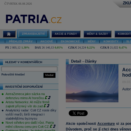
ZKU
ČTVRTEK 06.08.2026
ZPRAVODAJSTVÍ
AKCIE & FONDY
MĚNY & SAZBY
KOMODIT
|
PŘEHLED ZPRÁV
|
AKCIOVÉ
|
EKONOMICKÉ
|
MĚNY
|
KOMODITY
|
SL
PX
2 805,12
1,30%
DAX
26 140,13
0,05%
CZK/€
24,224
0,22%
CZK/$
21,022
0,47%
Detail - články
HLEDAT V KOMENTÁŘÍCH
Acc
hod
Pokročilé hledání
hledat
09.03
INVESTIČNÍ DOPORUČENÍ
Autor
AstraZeneca jako sázka na
defenzivu mimo AI horečku
Arista Networks: AI může firmě
zajistit příznivý vítr do zad
Analytický radar: Colt CZ roste díky
vyšší marži, širší integraci i
stabilnějšímu byznysu
Nové střelivo pro další růst. Patria
Akcie společnosti
Accenture
si za pos
mění cílovou cenu pro Colt CZ
Důvodem, proč se jí chci dnes věnovat
Goldman Sachs: Je dobrý okamžik