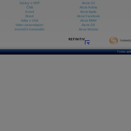
Zprávy o HDP
Akcie O2
ČNB
Akcie Kofola
Grexit
Akcie Apple
Brexit
Akcie Facebook
Volby v USA
Akcie BMW
Video zpravodajství
Akcie GE
Investiční komentáře
Akcie Moneta
Tvorba apl