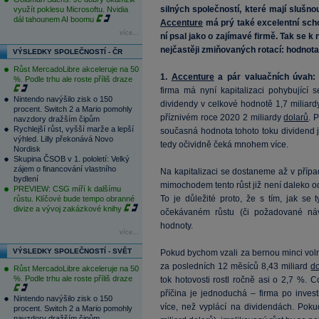
silných společností, které mají slušno
využít poklesu Microsoftu. Nvidia
dál tahounem AI boomu
Accenture
má prý také excelentní schop
více...
ní psal jako o zajímavé firmě. Tak se k
nejčastěji zmiňovaných rotací: hodnota
VÝSLEDKY SPOLEČNOSTÍ - ČR
Růst MercadoLibre akceleruje na 50
1.
Accenture
a pár valuačních úvah
%. Podle trhu ale roste příliš draze
firma má nyní kapitalizaci pohybující
Nintendo navýšilo zisk o 150
dividendy v celkové hodnotě 1,7 miliar
procent. Switch 2 a Mario pomohly
příznivém roce 2020 2 miliardy
dolarů
. 
navzdory dražším čipům
Rychlejší růst, vyšší marže a lepší
současná hodnota tohoto toku dividend 
výhled. Lilly překonává Novo
tedy očividně čeká mnohem více.
Nordisk
Skupina ČSOB v 1. pololetí: Velký
zájem o financování vlastního
Na kapitalizaci se dostaneme až v přípa
bydlení
mimochodem tento růst již není daleko o
PREVIEW: CSG míří k dalšímu
To je důležité proto, že s tím, jak se 
růstu. Klíčové bude tempo obranné
divize a vývoj zakázkové knihy
očekávaném růstu (či požadované náv
hodnoty.
více...
VÝSLEDKY SPOLEČNOSTÍ - SVĚT
Pokud bychom vzali za bernou minci voln
za posledních 12 měsíců 8,43 miliard
d
Růst MercadoLibre akceleruje na 50
%. Podle trhu ale roste příliš draze
tok hotovosti rostl ročně asi o 2,7 %. 
příčina je jednoduchá – firma po inves
Nintendo navýšilo zisk o 150
více, než vyplácí na dividendách. Pok
procent. Switch 2 a Mario pomohly
navzdory dražším čipům