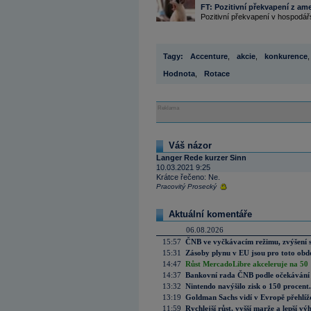
FT: Pozitivní překvapení z am
Pozitivní překvapení v hospodář
Tagy:
Accenture
,
akcie
,
konkurence
,
Hodnota
,
Rotace
Reklama
Váš názor
Langer Rede kurzer Sinn
10.03.2021 9:25
Krátce řečeno: Ne.
Pracovitý Prosecký
Aktuální komentáře
06.08.2026
15:57
ČNB ve vyčkávacím režimu, zvýšení s
15:31
Zásoby plynu v EU jsou pro toto obdo
14:47
Růst MercadoLibre akceleruje na 50 %
14:37
Bankovní rada ČNB podle očekávání 
13:32
Nintendo navýšilo zisk o 150 procen
13:19
Goldman Sachs vidí v Evropě přehlíže
11:59
Rychlejší růst, vyšší marže a lepší v