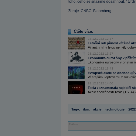
toho, čeho se snažíme dosáhnout, “ tvrd
Zdroje: CNBC, Bloomberg
Čtěte více:
28.12.2022 12:37
Letošní rok přinesl většině ak
Finanční trhy letos neměly dobrý 
28.12.2022 13:27
Ekonomika eurozóny v příštím r
Ekonomika eurozóny v příštím ro
28.12.2022 13:43
Evropské akcie se obchodují v 
Včerejšímu optimismu z rozvolňov
28.12.2022 14:00
Tesla zaznamenala nejdelší sér
Akcie společnosti Tesla (TSLA) v
Tagy:
ibm
,
akcie
,
technologie
,
2022
Reklama