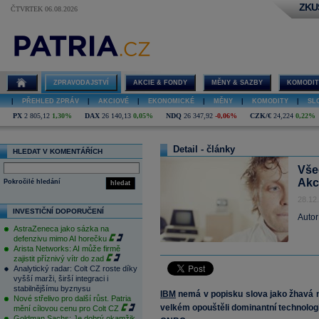
ZKU
ČTVRTEK 06.08.2026
ZPRAVODAJSTVÍ
AKCIE & FONDY
MĚNY & SAZBY
KOMODIT
|
PŘEHLED ZPRÁV
|
AKCIOVÉ
|
EKONOMICKÉ
|
MĚNY
|
KOMODITY
|
SL
PX
2 805,12
1,30%
DAX
26 140,13
0,05%
NDQ
26 347,92
-0,06%
CZK/€
24,224
0,22%
Detail - články
HLEDAT V KOMENTÁŘÍCH
Vše
Akc
Pokročilé hledání
hledat
28.12
INVESTIČNÍ DOPORUČENÍ
Autor
AstraZeneca jako sázka na
defenzivu mimo AI horečku
Arista Networks: AI může firmě
zajistit příznivý vítr do zad
Analytický radar: Colt CZ roste díky
vyšší marži, širší integraci i
stabilnějšímu byznysu
IBM
nemá v popisku slova jako žhavá n
Nové střelivo pro další růst. Patria
velkém opouštěli dominantní technologi
mění cílovou cenu pro Colt CZ
Goldman Sachs: Je dobrý okamžik