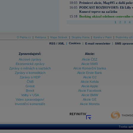
18:03
Prémiové akcie, Mag495 a další pokr
16:05
PODCAST ROZHOVORY: Eli Lilly vs. 
Kunové teprve na začátku
15:18
Booking ukázal odolnost cestovního trh
1
2
3
4
O Patria.cz
|
Reklama
|
Mapa Stránek
|
Skupina Patria
|
Kariéra v Patrii
|
Podmínky uží
|
Cookies
|
|
RSS / XML
E-mail newsletter
SMS zpravod
Zpravodajství:
Akcie:
Akciové zprávy
Akcie ČEZ
Ekonomické zprávy
Akcie NWR
Zprávy o měnách a sazbách
Akcie Komerční banka
Zprávy o komoditách
Akcie Erste Bank
Zprávy o HDP
Akcie O2
ČNB
Akcie Kofola
Grexit
Akcie Apple
Brexit
Akcie Facebook
Volby v USA
Akcie BMW
Video zpravodajství
Akcie GE
Investiční komentáře
Akcie Moneta
Tvorba apl