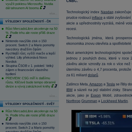
CNBC.
využít poklesu Microsoftu. Nvidia
dál tahounem AI boomu
Technologický index
Nasdaq
zakončuje 
více...
prudce rostoucí
inflace
a stálé zvyšování
VÝSLEDKY SPOLEČNOSTÍ - ČR
akcie a upřednostnily vyzrálá, méně vola
Růst MercadoLibre akceleruje na 50
recesi.
%. Podle trhu ale roste příliš draze
Technologická jména, která prospero
Nintendo navýšilo zisk o 150
ekonomika znovu otevřela a spotřebitelé s
procent. Switch 2 a Mario pomohly
navzdory dražším čipům
Mezi americkými technologickými spole
Rychlejší růst, vyšší marže a lepší
výhled. Lilly překonává Novo
jednou z pouhých dvou, které v roce 
Nordisk
závěru akcie vzrostly za rok o více než
Skupina ČSOB v 1. pololetí: Velký
úternímu závěru o 4,7 procenta, protože
zájem o financování vlastního
bydlení
za 61 miliard
dolarů
.
PREVIEW: CSG míří k dalšímu
růstu. Klíčové bude tempo obranné
Zatímco Meta,
Amazon
a
Tesla
se řítily d
divize a vývoj zakázkové knihy
IBM
a sázeli na její stabilní zisky. Stra
akcie, jako je
Exxon
Mobil, zdravotni
více...
Northrop
Grumman
a
Lockheed Martin
.
VÝSLEDKY SPOLEČNOSTÍ - SVĚT
Růst MercadoLibre akceleruje na 50
%. Podle trhu ale roste příliš draze
Nintendo navýšilo zisk o 150
procent. Switch 2 a Mario pomohly
navzdory dražším čipům