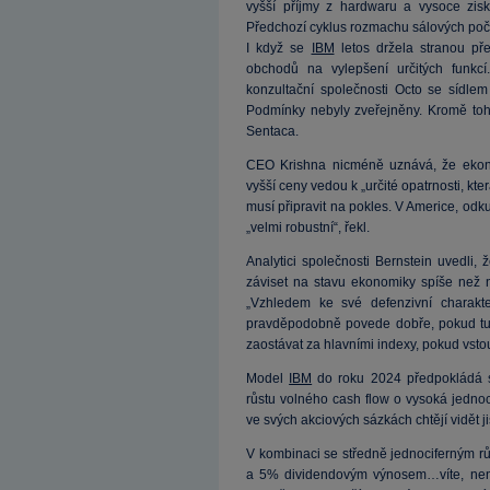
vyšší příjmy z hardwaru a vysoce zisk
Předchozí cyklus rozmachu sálových poč
I když se
IBM
letos držela stranou př
obchodů na vylepšení určitých funkc
konzultační společnosti Octo se sídlem
Podmínky nebyly zveřejněny. Kromě toho
Sentaca.
CEO Krishna nicméně uznává, že ekono
vyšší ceny vedou k „určité opatrnosti, kt
musí připravit na pokles. V Americe, od
„velmi robustní“, řekl.
Analytici společnosti Bernstein uvedli
záviset na stavu ekonomiky spíše než n
„Vzhledem ke své defenzivní charakt
pravděpodobně povede dobře, pokud tu 
zaostávat za hlavními indexy, pokud vsto
Model
IBM
do roku 2024 předpokládá st
růstu volného cash flow o vysoká jednoci
ve svých akciových sázkách chtějí vidět ji
V kombinaci se středně jednociferným r
a 5% dividendovým výnosem…víte, není 