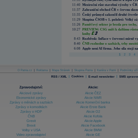
11:40
Meziroční růst stavební výroby v ČR
11:37
Zahraniční obchod ČR v červnu skonč
11:35
Český průmysl zakončil druhé čtvrtlet
11:29
Skupina ČSOB v 1. pololetí: Velký zá
11:26
Paměťový sektor je brzda pro techy,
10:27
PREVIEW: CSG míří k dalšímu růstu.
knihy
8:43
Rozbřesk: Inflace v červenci mírně v
8:40
ČNB rozhodne o sazbách, trhy mezitím
6:08
Apple není AI firma. Jeho síla stojí n
1
2
3
4
O Patria.cz
|
Reklama
|
Mapa Stránek
|
Skupina Patria
|
Kariéra v Patrii
|
Podmínky uží
|
Cookies
|
|
RSS / XML
E-mail newsletter
SMS zpravod
Zpravodajství:
Akcie:
Akciové zprávy
Akcie ČEZ
Ekonomické zprávy
Akcie NWR
Zprávy o měnách a sazbách
Akcie Komerční banka
Zprávy o komoditách
Akcie Erste Bank
Zprávy o HDP
Akcie O2
ČNB
Akcie Kofola
Grexit
Akcie Apple
Brexit
Akcie Facebook
Volby v USA
Akcie BMW
Video zpravodajství
Akcie GE