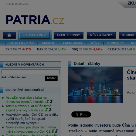
ZKU
PÁTEK 07.08.2026
ZPRAVODAJSTVÍ
AKCIE & FONDY
MĚNY & SAZBY
KOMODIT
|
PŘEHLED ZPRÁV
|
AKCIOVÉ
|
EKONOMICKÉ
|
MĚNY
|
KOMODITY
|
SL
PX
2 794,75
-0,37%
DAX
26 264,06
0,47%
NDQ
26 348,35
-0,06%
CZK/€
24,228
0,01%
Detail - články
HLEDAT V KOMENTÁŘÍCH
Čín
sta
Pokročilé hledání
hledat
18.03
INVESTIČNÍ DOPORUČENÍ
Autor
AstraZeneca jako sázka na
defenzivu mimo AI horečku
Arista Networks: AI může firmě
zajistit příznivý vítr do zad
Analytický radar: Colt CZ roste díky
vyšší marži, širší integraci i
stabilnějšímu byznysu
Podle jednoho investora bude Čína u n
Nové střelivo pro další růst. Patria
starších – bude mohutně investovat 
mění cílovou cenu pro Colt CZ
Goldman Sachs: Je dobrý okamžik