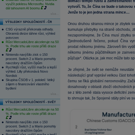
domácí tempo růstu a zaměstnanost na
využít poklesu Microsoftu. Nvidia
vytvoří. To, že Čína se bude o takovou
dál tahounem AI boomu
Jenže to je jen jedna strana mince…
více...
VÝSLEDKY SPOLEČNOSTÍ - ČR
Onou druhou stranou mince je zbytek svě
CSG výrazně překonala odhady.
kumuluje přebytky na straně obchodu, z
Obranná divize táhne růst, výhled
nezapomínejme, že Čína musí zbytku svě
potvrzen
Zjednodušeně řečeno, pokud Čína vyro
Růst MercadoLibre akceleruje na 50
%. Podle trhu ale roste příliš draze
prodat někomu jinému. Zároveň tím vydě
někomu jinému půjčit/někam je zainve
Nintendo navýšilo zisk o 150
půjčuje*. Otázka je, jak moc může tato sp
procent. Switch 2 a Mario pomohly
navzdory dražším čipům
Rychlejší růst, vyšší marže a lepší
Je zřejmé, že svět se nemůže neustále 
výhled. Lilly překonává Novo
následující graf vypráví velkou část to
Nordisk
Skupina ČSOB v 1. pololetí: Velký
čemu se říká globální nerovnováhy. Začí
zájem o financování vlastního
dosahovaly v oblasti zboží obchodních př
bydlení
se z této země stala vysoce deficitní z
více...
to shrnuje tak, že Spojené státy plní ve s
VÝSLEDKY SPOLEČNOSTÍ - SVĚT
Růst MercadoLibre akceleruje na 50
%. Podle trhu ale roste příliš draze
Nintendo navýšilo zisk o 150
procent. Switch 2 a Mario pomohly
navzdory dražším čipům
Rychlejší růst, vyšší marže a lepší