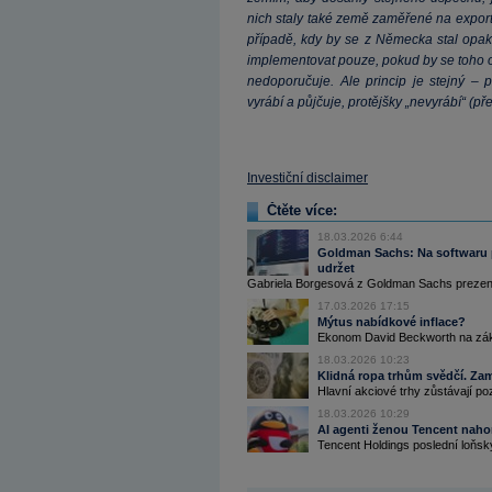
nich staly také země zaměřené na expor
případě, kdy by se z Německa stal opak 
implementovat pouze, pokud by se toho o
nedoporučuje. Ale princip je stejný – 
vyrábí a půjčuje, protějšky „nevyrábí“ (pře
Investiční disclaimer
Čtěte více:
18.03.2026 6:44
Goldman Sachs: Na softwaru př
udržet
Gabriela Borgesová z Goldman Sachs prezento
17.03.2026 17:15
Mýtus nabídkové inflace?
Ekonom David Beckworth na zákla
18.03.2026 10:23
Klidná ropa trhům svědčí. Za
Hlavní akciové trhy zůstávají po
18.03.2026 10:29
AI agenti ženou Tencent nahor
Tencent Holdings poslední loňský