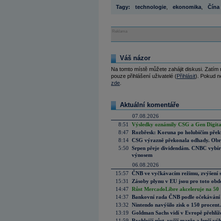
Tagy:
technologie
,
ekonomika
,
Čína
Reklama
Váš názor
Na tomto místě můžete zahájit diskusi. Zatím
pouze přihlášení uživatelé (
Přihlásit
). Pokud ne
zde
.
Aktuální komentáře
07.08.2026
8:51
Výsledky oznámily CSG a Gen Digital
8:47
Rozbřesk: Koruna po holubičím přek
8:14
CSG výrazně překonala odhady. Obran
5:50
Srpen přeje dividendám. CNBC vybírá
výnosem
06.08.2026
15:57
ČNB ve vyčkávacím režimu, zvýšení s
15:31
Zásoby plynu v EU jsou pro toto obdo
14:47
Růst MercadoLibre akceleruje na 50 %
14:37
Bankovní rada ČNB podle očekávání 
13:32
Nintendo navýšilo zisk o 150 procen
13:19
Goldman Sachs vidí v Evropě přehlíže
11:59
Rychlejší růst, vyšší marže a lepší v