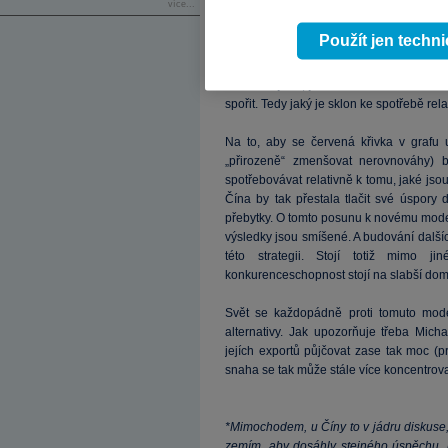
více...
Z Číny se tedy postupně stal exportní 
přebytky klesají, Čína je až donedáv
Použít jen techn
americké deficity a vše kulminuje v sou
silou. Cla jde totiž považovat za silov
věci. Tím je to, jakou má v dané ekono
spořit. Tedy jaký je sklon ke spotřebě rela
Na to, aby se červená křivka v grafu 
„přirozeně“ zmenšovat nerovnováhy) 
spotřebovávat relativně k tomu, jaké jsou
Čína by tak přestala tlačit své úspory 
přebytky. O tomto posunu k novému mode
výsledky jsou smíšené. A budování dalšíc
této strategii. Stojí totiž mimo 
konkurenceschopnost stojí na slabší dom
Svět se každopádně proti tomuto mode
alternativy. Jak upozorňuje třeba Mich
jejích exportů půjčovat zase tak moc (
snaha se tak může stále více koncentrov
*Mimochodem, u Číny to v jádru diskus
zemím, aby dosáhly stejného úspěchu, 