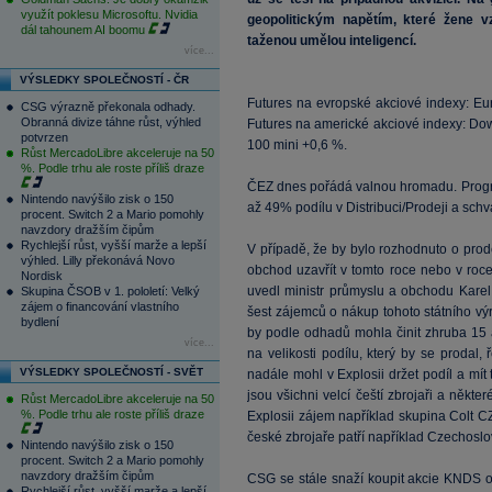
využít poklesu Microsoftu. Nvidia
geopolitickým napětím, které žene v
dál tahounem AI boomu
taženou umělou inteligencí.
více...
VÝSLEDKY SPOLEČNOSTÍ - ČR
Futures na evropské akciové indexy: Eu
CSG výrazně překonala odhady.
Obranná divize táhne růst, výhled
Futures na americké akciové indexy: Do
potvrzen
100 mini +0,6 %.
Růst MercadoLibre akceleruje na 50
%. Podle trhu ale roste příliš draze
ČEZ dnes pořádá valnou hromadu. Progra
Nintendo navýšilo zisk o 150
až 49% podílu v Distribuci/Prodeji a schv
procent. Switch 2 a Mario pomohly
navzdory dražším čipům
Rychlejší růst, vyšší marže a lepší
V případě, že by bylo rozhodnuto o prode
výhled. Lilly překonává Novo
obchod uzavřít v tomto roce nebo v ro
Nordisk
uvedl ministr průmyslu a obchodu Karel
Skupina ČSOB v 1. pololetí: Velký
zájem o financování vlastního
šest zájemců o nákup tohoto státního výr
bydlení
by podle odhadů mohla činit zhruba 15 
více...
na velikosti podílu, který by se prodal, 
VÝSLEDKY SPOLEČNOSTÍ - SVĚT
nadále mohl v Explosii držet podíl a mít 
jsou všichni velcí čeští zbrojaři a někte
Růst MercadoLibre akceleruje na 50
%. Podle trhu ale roste příliš draze
Explosii zájem například skupina Colt C
české zbrojaře patří například Czechosl
Nintendo navýšilo zisk o 150
procent. Switch 2 a Mario pomohly
navzdory dražším čipům
CSG se stále snaží koupit akcie KNDS od
Rychlejší růst, vyšší marže a lepší