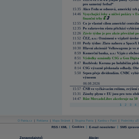
pro samotný fotbal“
15:35
Akce Fedu se odsouvá, americký trh 
14:46
Vysychající řeky a ničivé požáry v E
finanční trhy
12:55
Co je vlastně cílem americké centrál
12:35
Po raketovém růstu přichází vybírán
12:26
Závěr týdne je pro akcie převážně po
11:52
ČEZ, a.s.: Oznámení o výplatě úrok
11:00
Perly týdne: Zlato nahoru a SpaceX 
10:30
Hlavní akcionář Volkswagenu je ve z
8:59
Komerční banka, a.s.: Výpis z obchod
8:51
Výsledky oznámily CSG a Gen Digital
8:47
Rozbřesk: Koruna po holubičím přek
8:14
CSG výrazně překonala odhady. Obran
5:50
Srpen přeje dividendám. CNBC vybírá
výnosem
06.08.2026
15:57
ČNB ve vyčkávacím režimu, zvýšení s
15:31
Zásoby plynu v EU jsou pro toto obdo
14:47
Růst MercadoLibre akceleruje na 50 %
1
2
3
4
O Patria.cz
|
Reklama
|
Mapa Stránek
|
Skupina Patria
|
Kariéra v Patrii
|
Podmínky uží
|
Cookies
|
|
RSS / XML
E-mail newsletter
SMS zpravod
Zpravodajství:
Akcie: