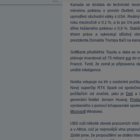
více...
Kanada se dostala do technické reces
mírnému poklesu v prvním čtvrtletí, c
uprostřed obchodní války s USA. Reáln
roku meziročně o 0,1 %, a to po 1% pokle
dříve hlášeného poklesu o 0,6 %. Slab
trhem práce a vykreslují střízlivý o
prezidenta Donalda Trumpa tlačí na kan
SoftBank předběhla Toyotu a stala se n
plánuje investovat až 75 miliard
eur
do v
Francii. Tvrdí, že země je připravena s
umělé inteligence.
Nvidia vstupuje na trh s osobními počítač
Nový superčip RTX Spark od společno
počítačích od značek, jako je
Dell
a L
generální ředitel Jensen Huang.
Produ
vyrobeného s pomocí tchajwanské spole
Microsoft
Windows.
UBS ruší několik stovek pracovních mís
a v Africe, což je nejnovější vlna propouš
Zjistili jsme, že propouštění se dotklo h