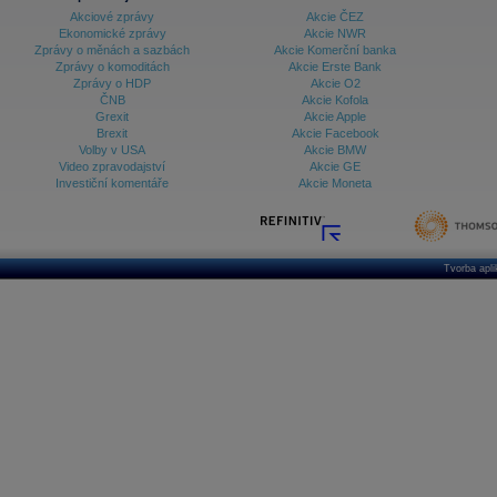
Akciové zprávy
Akcie ČEZ
Ekonomické zprávy
Akcie NWR
Zprávy o měnách a sazbách
Akcie Komerční banka
Zprávy o komoditách
Akcie Erste Bank
Zprávy o HDP
Akcie O2
ČNB
Akcie Kofola
Grexit
Akcie Apple
Brexit
Akcie Facebook
Volby v USA
Akcie BMW
Video zpravodajství
Akcie GE
Investiční komentáře
Akcie Moneta
Tvorba apl