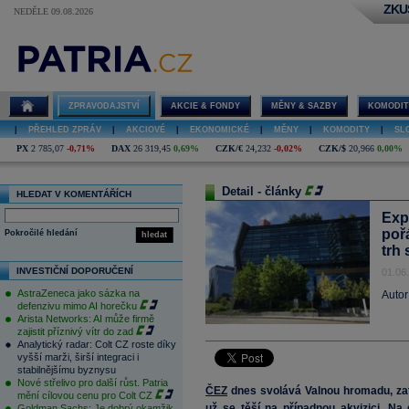
ZKU
NEDĚLE 09.08.2026
ZPRAVODAJSTVÍ
AKCIE & FONDY
MĚNY & SAZBY
KOMODIT
|
PŘEHLED ZPRÁV
|
AKCIOVÉ
|
EKONOMICKÉ
|
MĚNY
|
KOMODITY
|
SL
PX
2 785,07
-0,71%
DAX
26 319,45
0,69%
CZK/€
24,232
-0,02%
CZK/$
20,966
0,00%
Detail - články
HLEDAT V KOMENTÁŘÍCH
Exp
poř
Pokročilé hledání
hledat
trh
INVESTIČNÍ DOPORUČENÍ
01.06
AstraZeneca jako sázka na
Autor
defenzivu mimo AI horečku
Arista Networks: AI může firmě
zajistit příznivý vítr do zad
Analytický radar: Colt CZ roste díky
vyšší marži, širší integraci i
stabilnějšímu byznysu
Nové střelivo pro další růst. Patria
ČEZ
dnes svolává Valnou hromadu, zat
mění cílovou cenu pro Colt CZ
už se těší na případnou akvizici. Na 
Goldman Sachs: Je dobrý okamžik