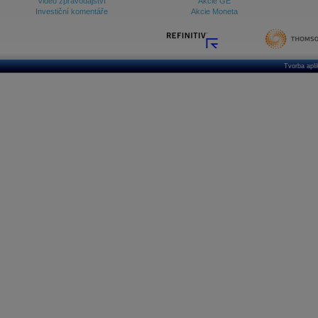
Video zpravodajství
Akcie GE
Investiční komentáře
Akcie Moneta
Tvorba apl