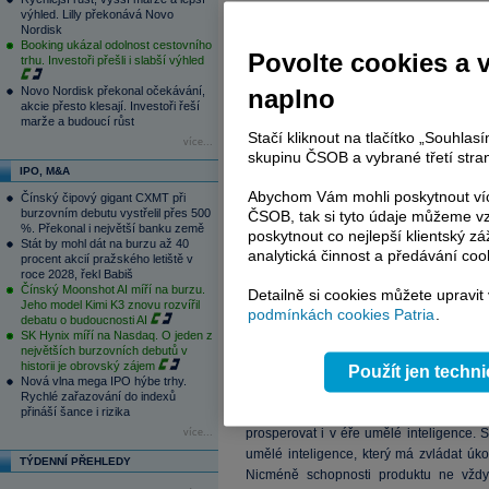
výhled. Lilly překonává Novo
Nordisk
Booking ukázal odolnost cestovního
Povolte cookies a 
trhu. Investoři přešli i slabší výhled
Novo Nordisk překonal očekávání,
naplno
akcie přesto klesají. Investoři řeší
marže a budoucí růst
Stačí kliknout na tlačítko „Souhla
více...
skupinu ČSOB a vybrané třetí stran
IPO, M&A
Abychom Vám mohli poskytnout víc
Čínský čipový gigant CXMT při
burzovním debutu vystřelil přes 500
ČSOB, tak si tyto údaje můžeme vz
%. Překonal i největší banku země
poskytnout co nejlepší klientský zá
Stát by mohl dát na burzu až 40
analytická činnost a předávání coo
procent akcií pražského letiště v
roce 2028, řekl Babiš
Čínský Moonshot AI míří na burzu.
Detailně si cookies můžete upravit
Jeho model Kimi K3 znovu rozvířil
podmínkách cookies Patria
.
debatu o budoucnosti AI
SK Hynix míří na Nasdaq. O jeden z
největších burzovních debutů v
historii je obrovský zájem
Použít jen techn
Nová vlna mega IPO hýbe trhy.
Rychlé zařazování do indexů
přináší šance i rizika
Tento přední výrobce softwaru pro spr
prosperovat i v éře umělé inteligence. S
více...
umělé inteligence, který má zvládat úko
TÝDENNÍ PŘEHLEDY
Nicméně schopnosti produktu ne vždy 