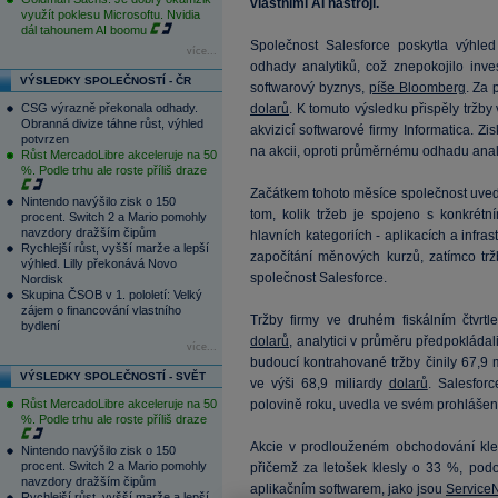
vlastními AI nástroji.
využít poklesu Microsoftu. Nvidia
dál tahounem AI boomu
Společnost Salesforce poskytla výhled
více...
odhady analytiků, což znepokojilo inves
VÝSLEDKY SPOLEČNOSTÍ - ČR
softwarový byznys,
píše Bloomberg
. Za 
CSG výrazně překonala odhady.
dolarů
. K tomuto výsledku přispěly tržby
Obranná divize táhne růst, výhled
akvizicí softwarové firmy Informatica. Zi
potvrzen
na akcii, oproti průměrnému odhadu analyt
Růst MercadoLibre akceleruje na 50
%. Podle trhu ale roste příliš draze
Začátkem tohoto měsíce společnost uved
Nintendo navýšilo zisk o 150
tom, kolik tržeb je spojeno s konkrétn
procent. Switch 2 a Mario pomohly
navzdory dražším čipům
hlavních kategoriích - aplikacích a infras
Rychlejší růst, vyšší marže a lepší
započítání měnových kurzů, zatímco trž
výhled. Lilly překonává Novo
společnost Salesforce.
Nordisk
Skupina ČSOB v 1. pololetí: Velký
zájem o financování vlastního
Tržby firmy ve druhém fiskálním čtvrtl
bydlení
dolarů
, analytici v průměru předpokládal
více...
budoucí kontrahované tržby činily 67,9 
VÝSLEDKY SPOLEČNOSTÍ - SVĚT
ve výši 68,9 miliardy
dolarů
. Salesfor
Růst MercadoLibre akceleruje na 50
polovině roku, uvedla ve svém prohlášen
%. Podle trhu ale roste příliš draze
Akcie v prodlouženém obchodování kle
Nintendo navýšilo zisk o 150
procent. Switch 2 a Mario pomohly
přičemž za letošek klesly o 33 %, podo
navzdory dražším čipům
aplikačním softwarem, jako jsou
Service
Rychlejší růst, vyšší marže a lepší