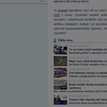
více...
agentura Bloomberg News.
AI
produkt
Agentforce nyní cílí na roční 
USD
v únoru. Využívání modelů umělé
srovnání s předchozím čtvrtletím více n
umělou inteligenci zvykají, což pomáhá
výkonný viceprezident Mike Spencer. „Vid
zrychlení.“
Čtěte více:
08.05.2026 16:28
Co se stane, když necháme AI 
Bloomberg přišel s reportáží zam
12.05.2026 17:45
Mag7 nyní, před deseti lety a z
Ve třetím čtvrtletí minulého roku
15.05.2026 14:52
Zisk Nubank zaostal za odhad
Nubank zahájila letošní rok půs
21.05.2026 15:10
Braňo Soták: Nvidia doručila d
optimisty
Bez ohledu na nemastnou neslanou tržní reakc
27.05.2026 16:32
Traders Talk: Nasdaq letí nahor
Americké akcie neustále lámou 