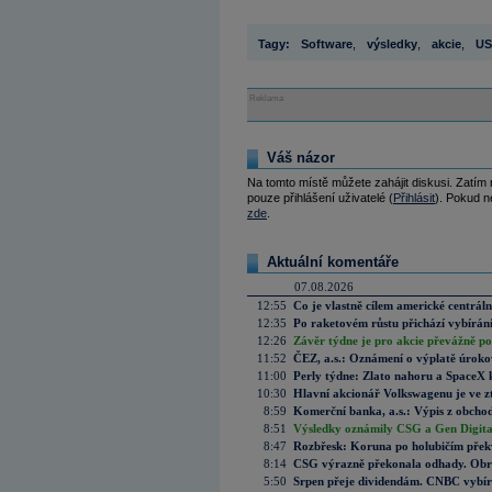
Tagy:
Software
,
výsledky
,
akcie
,
U
Reklama
Váš názor
Na tomto místě můžete zahájit diskusi. Zatím
pouze přihlášení uživatelé (
Přihlásit
). Pokud ne
zde
.
Aktuální komentáře
07.08.2026
12:55
Co je vlastně cílem americké centrál
12:35
Po raketovém růstu přichází vybírán
12:26
Závěr týdne je pro akcie převážně po
11:52
ČEZ, a.s.: Oznámení o výplatě úrok
11:00
Perly týdne: Zlato nahoru a SpaceX 
10:30
Hlavní akcionář Volkswagenu je ve z
8:59
Komerční banka, a.s.: Výpis z obchod
8:51
Výsledky oznámily CSG a Gen Digital
8:47
Rozbřesk: Koruna po holubičím přek
8:14
CSG výrazně překonala odhady. Obran
5:50
Srpen přeje dividendám. CNBC vybírá