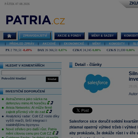
ZKU
PÁTEK 07.08.2026
ZPRAVODAJSTVÍ
AKCIE & FONDY
MĚNY & SAZBY
KOMODIT
|
PŘEHLED ZPRÁV
|
AKCIOVÉ
|
EKONOMICKÉ
|
MĚNY
|
KOMODITY
|
SL
PX
2 791,51
-0,49%
DAX
26 366,51
0,87%
CZK/€
24,245
0,08%
CZK/$
21,030
0,00%
Detail - články
HLEDAT V KOMENTÁŘÍCH
Siln
inv
Pokročilé hledání
hledat
28.05
INVESTIČNÍ DOPORUČENÍ
Autor
AstraZeneca jako sázka na
defenzivu mimo AI horečku
Arista Networks: AI může firmě
zajistit příznivý vítr do zad
Analytický radar: Colt CZ roste díky
vyšší marži, širší integraci i
Salesforce sice doručil solidní kvartá
stabilnějšímu byznysu
zklamal opatrný výhled tržeb i výhled 
Nové střelivo pro další růst. Patria
aby prokázala, že dokáže růst i v éře 
mění cílovou cenu pro Colt CZ
Goldman Sachs: Je dobrý okamžik