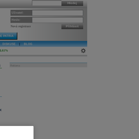
Hledej
Uživatel:
Heslo:
Nová registrace
Přihlásit
E PATRIA
DISKUSE
|
BLOG
4,61%
j
Reklama
x