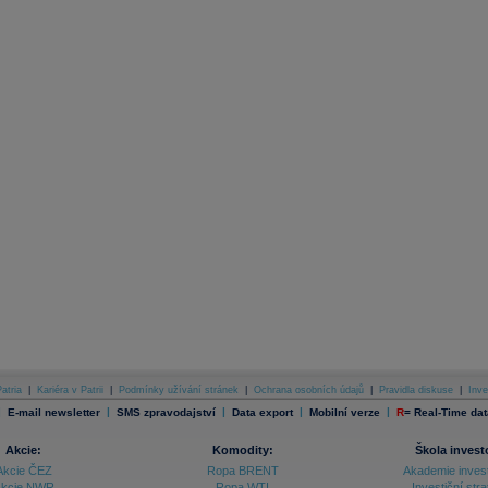
atria
|
Kariéra v Patrii
|
Podmínky užívání stránek
|
Ochrana osobních údajů
|
Pravidla diskuse
|
Inve
|
|
|
|
|
E-mail newsletter
SMS zpravodajství
Data export
Mobilní verze
R
=
Real-Time dat
Akcie:
Komodity:
Škola invest
Akcie ČEZ
Ropa BRENT
Akademie inves
kcie NWR
Ropa WTI
Investiční stra