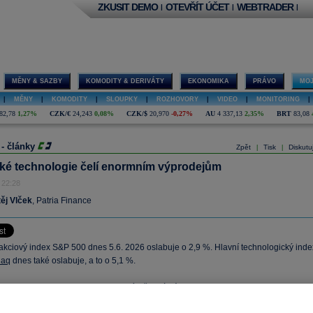
ZKUSIT DEMO
OTEVŘÍT ÚČET
WEBTRADER
|
|
|
MĚNY & SAZBY
KOMODITY & DERIVÁTY
EKONOMIKA
PRÁVO
MOJ
|
MĚNY
|
KOMODITY
|
SLOUPKY
|
ROZHOVORY
|
VIDEO
|
MONITORING
|
82,78
1,27%
CZK/€
24,243
0,08%
CZK/$
20,970
-0,27%
AU
4 337,13
2,35%
BRT
83,08
 - články
Zpět
Tisk
Diskutu
|
|
ké technologie čelí enormním výprodejům
 22:28
ěj Vlček
, Patria Finance
akciový index S&P 500 dnes 5.6. 2026 oslabuje o 2,9 %. Hlavní technologický inde
daq
dnes také oslabuje, a to o 5,1 %.
index
DAX
oslabuje o 1,3 %. Hlavní
měnový
pár EUR/USD dnes oslabuje o 0,8 %
 1,1518.
Zlato
dnes oslabuje o 3,6 % a obchoduje se na úrovni 4315
USD
za unci.