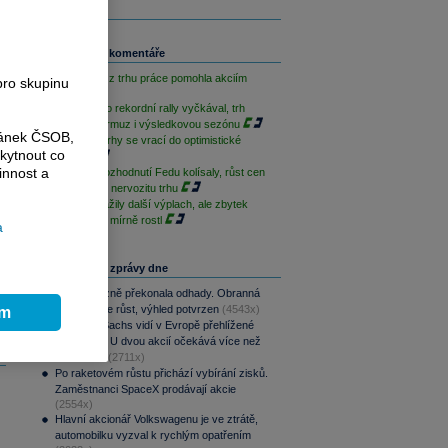
Související komentáře
Slabá data z trhu práce pomohla akciím
pro skupinu
S&P 500 po rekordní rally vyčkával, trh
sleduje Hormuz i výsledkovou sezónu
ránek ČSOB,
Americké trhy se vrací do optimistické
kytnout co
nálady
innost a
Akcie po rozhodnutí Fedu kolísaly, růst cen
ropy zvýšil nervozitu trhu
AI akcie zažily další výplach, ale zbytek
Wall Street mírně rostl
a
Nejčtenější zprávy dne
CSG výrazně překonala odhady. Obranná
divize táhne růst, výhled potvrzen
(4543x)
ím
Goldman Sachs vidí v Evropě přehlížené
příležitosti. U dvou akcií očekává více než
100% růst
(2711x)
Po raketovém růstu přichází vybírání zisků.
Zaměstnanci SpaceX prodávají akcie
(2554x)
Hlavní akcionář Volkswagenu je ve ztrátě,
automobilku vyzval k rychlým opatřením