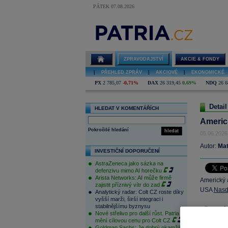
PÁTEK 07.08.2026
ZPRAVODAJSTVÍ
AKCIE & FONDY
|
PŘEHLED ZPRÁV
|
AKCIOVÉ
|
EKONOMICKÉ
PX
2 785,07
-0,71%
DAX
26 319,45
0,69%
NDQ
26 6
Detail
HLEDAT V KOMENTÁŘÍCH
Americ
Pokročilé hledání
hledat
05.06.2026
Autor:
Mat
INVESTIČNÍ DOPORUČENÍ
AstraZeneca jako sázka na
defenzivu mimo AI horečku
Arista Networks: AI může firmě
Americký 
zajistit příznivý vítr do zad
USA
Nas
Analytický radar: Colt CZ roste díky
vyšší marži, širší integraci i
stabilnějšímu byznysu
Německý 
Nové střelivo pro další růst. Patria
na úroveň
mění cílovou cenu pro Colt CZ
Goldman Sachs: Je dobrý okamžik