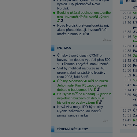
Aktuá
výhled. Lilly překonává Novo
07
Nordisk
Booking ukázal odolnost cestovního
22:05
Sl
trhu. Investoři přešli i slabší výhled
17:51
Ak
16:20
UE
Novo Nordisk překonal očekávání,
pr
akcie přesto klesají. Investoři řeší
15:35
Ak
marže a budoucí růst
14:46
Vy
více...
fi
12:55
Co
IPO, M&A
12:35
Po
Čínský čipový gigant CXMT při
12:26
Zá
burzovním debutu vystřelil přes 500
11:52
ČE
%. Překonal i největší banku země
11:00
Pe
Stát by mohl dát na burzu až 40
10:30
Hl
procent akcií pražského letiště v
8:59
Ko
roce 2028, řekl Babiš
8:51
Vý
Čínský Moonshot AI míří na burzu.
8:47
Ro
Jeho model Kimi K3 znovu rozvířil
debatu o budoucnosti AI
8:14
CS
SK Hynix míří na Nasdaq. O jeden z
5:50
Sr
největších burzovních debutů v
vý
historii je obrovský zájem
06
Nová vlna mega IPO hýbe trhy.
15:57
ČN
Rychlé zařazování do indexů
přináší šance i rizika
15:31
Zá
14:47
Rů
více...
14:37
Ba
TÝDENNÍ PŘEHLEDY