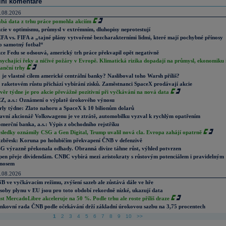
lní komentáře
.08.2026
abá data z trhu práce pomohla akciím
cie v optimismu, průmysl v extrémním, dluhopisy neprotestují
FA vs. FIFA a „tajné plány vytvořené bezcharakterními lidmi, které mají pochybné přínosy
o samotný fotbal“
ce Fedu se odsouvá, americký trh práce překvapil opět negativně
sychající řeky a ničivé požáry v Evropě. Klimatická rizika dopadají na průmysl, ekonomiku 
nanční trhy
 je vlastně cílem americké centrální banky? Nasliboval toho Warsh příliš?
 raketovém růstu přichází vybírání zisků. Zaměstnanci SpaceX prodávají akcie
věr týdne je pro akcie převážně pozitivní při vyčkávání na nová data
Z, a.s.: Oznámení o výplatě úrokového výnosu
rly týdne: Zlato nahoru a SpaceX k 10 bilionům dolarů
avní akcionář Volkswagenu je ve ztrátě, automobilku vyzval k rychlým opatřením
merční banka, a.s.: Výpis z obchodního rejstříku
sledky oznámily CSG a Gen Digital, Trump uvalil nová cla. Evropa zahájí opatrně
zbřesk: Koruna po holubičím překvapení ČNB v defenzivě
G výrazně překonala odhady. Obranná divize táhne růst, výhled potvrzen
pen přeje dividendám. CNBC vybírá mezi aristokraty s růstovým potenciálem i pravidelným
nosem
.08.2026
B ve vyčkávacím režimu, zvýšení sazeb ale zůstává dále ve hře
soby plynu v EU jsou pro toto období rekordně nízké, ukazují data
st MercadoLibre akceleruje na 50 %. Podle trhu ale roste příliš draze
nkovní rada ČNB podle očekávání drží základní úrokovou sazbu na 3,75 procentech
1
2
3
4
5
6
7
8
9
10
>>