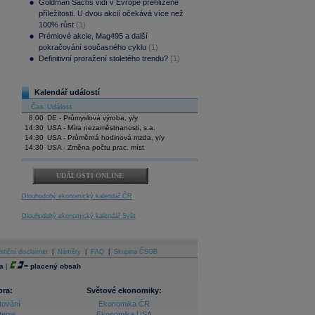
Goldman Sachs vidí v Evropě přehlížené
příležitosti. U dvou akcií očekává více než
100% růst
(1)
Prémiové akcie, Mag495 a další
pokračování současného cyklu
(1)
Definitivní proražení stoletého trendu?
(1)
Kalendář událostí
Čas
Událost
8:00
DE - Průmyslová výroba, y/y
14:30
USA - Míra nezaměstnanosti, s.a.
14:30
USA - Průměrná hodinová mzda, y/y
14:30
USA - Změna počtu prac. míst
UDÁLOSTI ONLINE
Dlouhodobý ekonomický kalendář ČR
Dlouhodobý ekonomický kalendář Svět
stiční disclaimer
|
Náměty
|
FAQ
|
Skupina ČSOB
a
|
=
placený obsah
ora:
Světové ekonomiky:
tování
Ekonomika ČR
tegie
Ekonomika USA