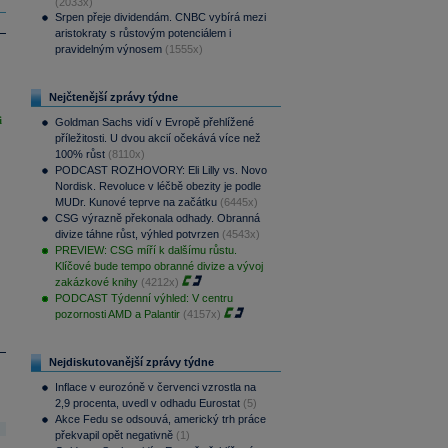
(2033x)
Srpen přeje dividendám. CNBC vybírá mezi
aristokraty s růstovým potenciálem i
pravidelným výnosem
(1555x)
Nejčtenější zprávy týdne
i
Goldman Sachs vidí v Evropě přehlížené
příležitosti. U dvou akcií očekává více než
100% růst
(8110x)
PODCAST ROZHOVORY: Eli Lilly vs. Novo
Nordisk. Revoluce v léčbě obezity je podle
MUDr. Kunové teprve na začátku
(6445x)
CSG výrazně překonala odhady. Obranná
divize táhne růst, výhled potvrzen
(4543x)
PREVIEW: CSG míří k dalšímu růstu.
Klíčové bude tempo obranné divize a vývoj
zakázkové knihy
(4212x)
PODCAST Týdenní výhled: V centru
pozornosti AMD a Palantir
(4157x)
Nejdiskutovanější zprávy týdne
Inflace v eurozóně v červenci vzrostla na
2,9 procenta, uvedl v odhadu Eurostat
(5)
Akce Fedu se odsouvá, americký trh práce
překvapil opět negativně
(1)