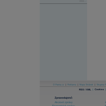
více...
O Patria.cz
|
Reklama
|
Mapa Stránek
|
Skupina P
|
Cookies
RSS / XML
Zpravodajství:
Akciové zprávy
Ekonomické zprávy
A