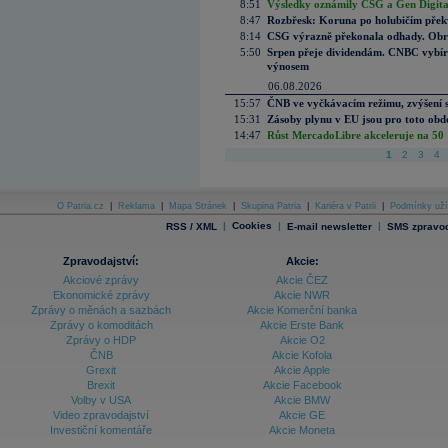
8:51
Výsledky oznámily CSG a Gen Digital
8:47
Rozbřesk: Koruna po holubičím přek
8:14
CSG výrazně překonala odhady. Obran
5:50
Srpen přeje dividendám. CNBC vybírá
výnosem
06.08.2026
15:57
ČNB ve vyčkávacím režimu, zvýšení s
15:31
Zásoby plynu v EU jsou pro toto obdo
14:47
Růst MercadoLibre akceleruje na 50 %
1
2
3
4
O Patria.cz
|
Reklama
|
Mapa Stránek
|
Skupina Patria
|
Kariéra v Patrii
|
Podmínky uží
|
Cookies
|
|
RSS / XML
E-mail newsletter
SMS zpravod
Zpravodajství:
Akcie:
Akciové zprávy
Akcie ČEZ
Ekonomické zprávy
Akcie NWR
Zprávy o měnách a sazbách
Akcie Komerční banka
Zprávy o komoditách
Akcie Erste Bank
Zprávy o HDP
Akcie O2
ČNB
Akcie Kofola
Grexit
Akcie Apple
Brexit
Akcie Facebook
Volby v USA
Akcie BMW
Video zpravodajství
Akcie GE
Investiční komentáře
Akcie Moneta