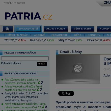
ZKU
NEDĚLE 09.08.2026
ZPRAVODAJSTVÍ
AKCIE & FONDY
MĚNY & SAZBY
KOMODIT
|
PŘEHLED ZPRÁV
|
AKCIOVÉ
|
EKONOMICKÉ
|
MĚNY
|
KOMODITY
|
SL
PX
2 785,07
-0,71%
DAX
26 319,45
0,69%
NDQ
26 690,62
1,30%
CZK/€
24,232
-0,02%
Detail - články
HLEDAT V KOMENTÁŘÍCH
Ope
S I
Pokročilé hledání
hledat
09.06
INVESTIČNÍ DOPORUČENÍ
Autor
AstraZeneca jako sázka na
defenzivu mimo AI horečku
Arista Networks: AI může firmě
zajistit příznivý vítr do zad
Analytický radar: Colt CZ roste díky
vyšší marži, širší integraci i
stabilnějšímu byznysu
OpenAI podala u americké Komise pro c
Nové střelivo pro další růst. Patria
proslavená svým AI modelem Chat
mění cílovou cenu pro Colt CZ
Goldman Sachs: Je dobrý okamžik