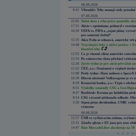
08.08.2026
8:41
Víkendář: Trhy nemají rády prázdné 
07.08.2026
22:05
Slabá data z trhu práce pomohla akc
17:51
Akcie v optimismu, průmysl v extrémn
16:20
UEFA vs. FIFA a „tajné plány vytvoř
pro samotný fotbal“
15:35
Akce Fedu se odsouvá, americký trh 
14:46
Vysychající řeky a ničivé požáry v E
finanční trhy
12:55
Co je vlastně cílem americké centrál
12:35
Po raketovém růstu přichází vybírán
12:26
Závěr týdne je pro akcie převážně po
11:52
ČEZ, a.s.: Oznámení o výplatě úrok
11:00
Perly týdne: Zlato nahoru a SpaceX 
10:30
Hlavní akcionář Volkswagenu je ve z
8:59
Komerční banka, a.s.: Výpis z obchod
8:51
Výsledky oznámily CSG a Gen Digital
8:47
Rozbřesk: Koruna po holubičím přek
8:14
CSG výrazně překonala odhady. Obran
5:50
Srpen přeje dividendám. CNBC vybírá
výnosem
06.08.2026
15:57
ČNB ve vyčkávacím režimu, zvýšení s
15:31
Zásoby plynu v EU jsou pro toto obdo
14:47
Růst MercadoLibre akceleruje na 50 %
1
2
3
4