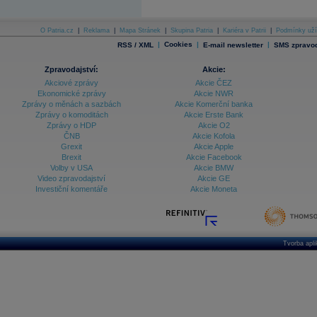
O Patria.cz
|
Reklama
|
Mapa Stránek
|
Skupina Patria
|
Kariéra v Patrii
|
Podmínky uží
|
Cookies
|
|
RSS / XML
E-mail newsletter
SMS zpravod
Zpravodajství:
Akcie:
Akciové zprávy
Akcie ČEZ
Ekonomické zprávy
Akcie NWR
Zprávy o měnách a sazbách
Akcie Komerční banka
Zprávy o komoditách
Akcie Erste Bank
Zprávy o HDP
Akcie O2
ČNB
Akcie Kofola
Grexit
Akcie Apple
Brexit
Akcie Facebook
Volby v USA
Akcie BMW
Video zpravodajství
Akcie GE
Investiční komentáře
Akcie Moneta
Tvorba apl