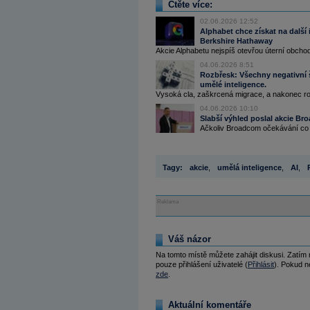
Čtěte více:
02.06.2026 12:52
Alphabet chce získat na další i
Berkshire Hathaway
Akcie Alphabetu nejspíš otevřou úterní obcho
04.06.2026 8:51
Rozbřesk: Všechny negativní 
umělé inteligence.
Vysoká cla, zaškrcená migrace, a nakonec r
04.06.2026 10:10
Slabší výhled poslal akcie Br
Ačkoliv Broadcom očekávání co do
Tagy:
akcie
,
umělá inteligence
,
AI
,
Reklama
Váš názor
Na tomto místě můžete zahájit diskusi. Zatím
pouze přihlášení uživatelé (
Přihlásit
). Pokud ne
zde
.
Aktuální komentáře