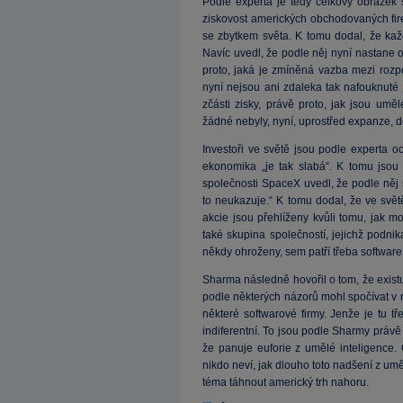
Podle experta je tedy celkový obrázek
ziskovost amerických obchodovaných fire
se zbytkem světa. K tomu dodal, že kaž
Navíc uvedl, že podle něj nyní nastane o
proto, jaká je zmíněná vazba mezi rozpo
nyní nejsou ani zdaleka tak nafouknuté
zčásti zisky, právě proto, jak jsou umě
žádné nebyly, nyní, uprostřed expanze, 
Investoři ve světě jsou podle experta oc
ekonomika „je tak slabá“. K tomu jsou 
společnosti SpaceX uvedl, že podle něj
to neukazuje.“ K tomu dodal, že ve světě 
akcie jsou přehlíženy kvůli tomu, jak mo
také skupina společností, jejichž podni
někdy ohroženy, sem patří třeba software
Sharma následně hovořil o tom, že existují
podle některých názorů mohl spočívat v ná
některé softwarové firmy. Jenže je tu tře
indiferentní. To jsou podle Sharmy právě k
že panuje euforie z umělé inteligence.
nikdo neví, jak dlouho toto nadšení z umě
téma táhnout americký trh nahoru.