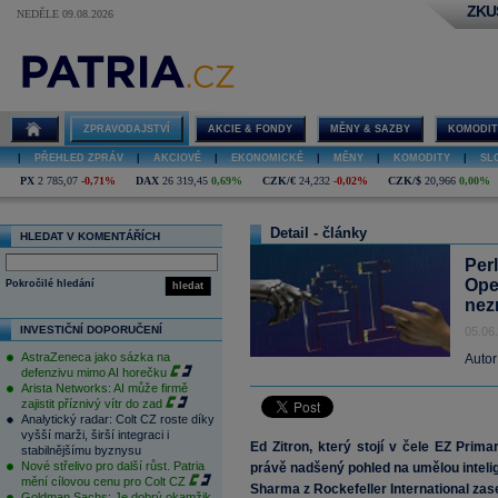
ZKU
NEDĚLE 09.08.2026
ZPRAVODAJSTVÍ
AKCIE & FONDY
MĚNY & SAZBY
KOMODIT
|
PŘEHLED ZPRÁV
|
AKCIOVÉ
|
EKONOMICKÉ
|
MĚNY
|
KOMODITY
|
SL
PX
2 785,07
-0,71%
DAX
26 319,45
0,69%
CZK/€
24,232
-0,02%
CZK/$
20,966
0,00%
Detail - články
HLEDAT V KOMENTÁŘÍCH
Per
Ope
Pokročilé hledání
hledat
nez
INVESTIČNÍ DOPORUČENÍ
05.06
AstraZeneca jako sázka na
Autor
defenzivu mimo AI horečku
Arista Networks: AI může firmě
zajistit příznivý vítr do zad
Analytický radar: Colt CZ roste díky
vyšší marži, širší integraci i
Ed Zitron, který stojí v čele EZ Pri
stabilnějšímu byznysu
Nové střelivo pro další růst. Patria
právě nadšený pohled na umělou intelig
mění cílovou cenu pro Colt CZ
Sharma z Rockefeller International za
Goldman Sachs: Je dobrý okamžik