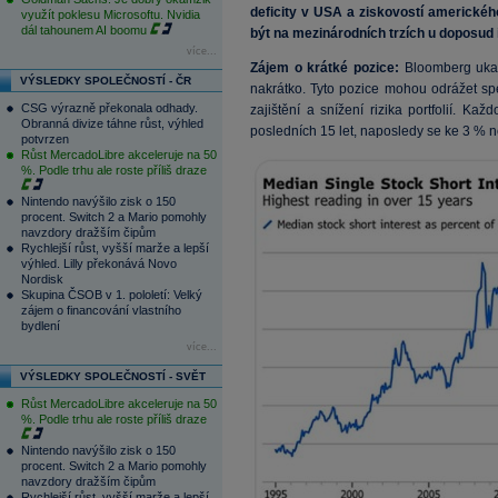
deficity v USA a ziskovostí amerického
využít poklesu Microsoftu. Nvidia
dál tahounem AI boomu
být na mezinárodních trzích u doposud 
více...
Zájem o krátké pozice:
Bloomberg ukaz
VÝSLEDKY SPOLEČNOSTÍ - ČR
nakrátko. Tyto pozice mohou odrážet sp
CSG výrazně překonala odhady.
zajištění a snížení rizika portfolií. Ka
Obranná divize táhne růst, výhled
posledních 15 let, naposledy se ke 3 % 
potvrzen
Růst MercadoLibre akceleruje na 50
%. Podle trhu ale roste příliš draze
Nintendo navýšilo zisk o 150
procent. Switch 2 a Mario pomohly
navzdory dražším čipům
Rychlejší růst, vyšší marže a lepší
výhled. Lilly překonává Novo
Nordisk
Skupina ČSOB v 1. pololetí: Velký
zájem o financování vlastního
bydlení
více...
VÝSLEDKY SPOLEČNOSTÍ - SVĚT
Růst MercadoLibre akceleruje na 50
%. Podle trhu ale roste příliš draze
Nintendo navýšilo zisk o 150
procent. Switch 2 a Mario pomohly
navzdory dražším čipům
Rychlejší růst, vyšší marže a lepší