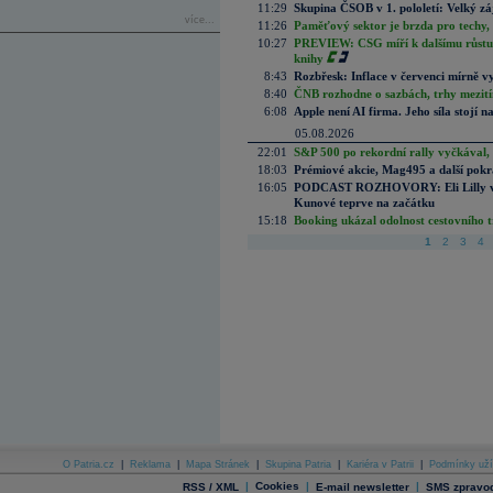
11:29
Skupina ČSOB v 1. pololetí: Velký zá
více...
11:26
Paměťový sektor je brzda pro techy,
10:27
PREVIEW: CSG míří k dalšímu růstu.
knihy
8:43
Rozbřesk: Inflace v červenci mírně v
8:40
ČNB rozhodne o sazbách, trhy mezitím
6:08
Apple není AI firma. Jeho síla stojí n
05.08.2026
22:01
S&P 500 po rekordní rally vyčkával,
18:03
Prémiové akcie, Mag495 a další pokr
16:05
PODCAST ROZHOVORY: Eli Lilly vs. 
Kunové teprve na začátku
15:18
Booking ukázal odolnost cestovního trh
1
2
3
4
O Patria.cz
|
Reklama
|
Mapa Stránek
|
Skupina Patria
|
Kariéra v Patrii
|
Podmínky uží
|
Cookies
|
|
RSS / XML
E-mail newsletter
SMS zpravod