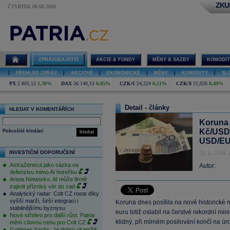
ZKU
ČTVRTEK 06.08.2026
ZPRAVODAJSTVÍ
AKCIE & FONDY
MĚNY & SAZBY
KOMODIT
|
PŘEHLED ZPRÁV
|
AKCIOVÉ
|
EKONOMICKÉ
|
MĚNY
|
KOMODITY
|
SL
PX
2 805,12
1,30%
DAX
26 140,13
0,05%
CZK/€
24,224
0,21%
CZK/$
21,026
0,49%
Detail - články
HLEDAT V KOMENTÁŘÍCH
Koruna 
Kč/USD 
Pokročilé hledání
hledat
USD/E
INVESTIČNÍ DOPORUČENÍ
23.11.2004 
AstraZeneca jako sázka na
Autor:
defenzivu mimo AI horečku
Arista Networks: AI může firmě
zajistit příznivý vítr do zad
Analytický radar: Colt CZ roste díky
vyšší marži, širší integraci i
Koruna dnes posílila na nové historické
stabilnějšímu byznysu
euru totiž oslabil na čerstvé rekordní 
Nové střelivo pro další růst. Patria
klidný, při mírném posilování končí na ú
mění cílovou cenu pro Colt CZ
Goldman Sachs: Je dobrý okamžik