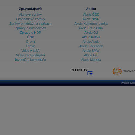
Zpravodajství:
Akcie:
Akciové zprávy
Akcie ČEZ
Ekonomické zprávy
Akcie NWR
Zprávy o měnách a sazbách
Akcie Komerční banka
Zprávy o komoditách
Akcie Erste Bank
Zprávy o HDP
Akcie O2
ČNB
Akcie Kofola
Grexit
Akcie Apple
Brexit
Akcie Facebook
Volby v USA
Akcie BMW
Video zpravodajství
Akcie GE
Investiční komentáře
Akcie Moneta
Tvorba apl