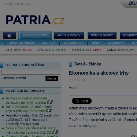
ZKU
NEDĚLE 09.08.2026
ZPRAVODAJSTVÍ
AKCIE & FONDY
MĚNY & SAZBY
KOMODIT
|
PŘEHLED ZPRÁV
|
AKCIOVÉ
|
EKONOMICKÉ
|
MĚNY
|
KOMODITY
|
SL
PX
2 785,07
-0,71%
DAX
26 319,45
0,69%
CZK/€
24,232
-0,02%
CZK/$
20,966
0,00%
Detail - články
HLEDAT V KOMENTÁŘÍCH
Ekonomika a akciové trhy
Pokročilé hledání
hledat
18.11.2004 12:37
Autor:
INVESTIČNÍ DOPORUČENÍ
AstraZeneca jako sázka na
defenzivu mimo AI horečku
Arista Networks: AI může firmě
Vztah mezi akciovým trhem a zbytkem eko
zajistit příznivý vítr do zad
základních aspektů by ale měla být součás
Analytický radar: Colt CZ roste díky
vyšší marži, širší integraci i
To včetně zpracování a zvážení informací
stabilnějšímu byznysu
stavem poskytuje.
Nové střelivo pro další růst. Patria
mění cílovou cenu pro Colt CZ
Goldman Sachs: Je dobrý okamžik