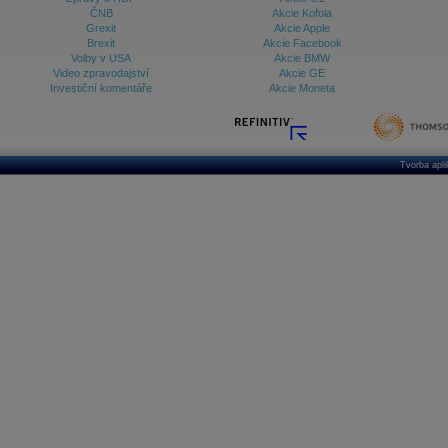
ČNB
Akcie Kofola
Grexit
Akcie Apple
Brexit
Akcie Facebook
Volby v USA
Akcie BMW
Video zpravodajství
Akcie GE
Investiční komentáře
Akcie Moneta
Tvorba apl