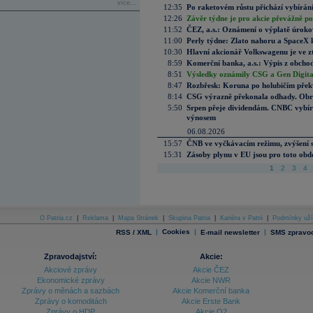
více...
12:35
Po raketovém růstu přichází vybírán
12:26
Závěr týdne je pro akcie převážně po
11:52
ČEZ, a.s.: Oznámení o výplatě úrok
11:00
Perly týdne: Zlato nahoru a SpaceX 
10:30
Hlavní akcionář Volkswagenu je ve z
8:59
Komerční banka, a.s.: Výpis z obchod
8:51
Výsledky oznámily CSG a Gen Digital
8:47
Rozbřesk: Koruna po holubičím přek
8:14
CSG výrazně překonala odhady. Obran
5:50
Srpen přeje dividendám. CNBC vybírá
výnosem
06.08.2026
15:57
ČNB ve vyčkávacím režimu, zvýšení s
15:31
Zásoby plynu v EU jsou pro toto obdo
1
2
3
4
O Patria.cz
|
Reklama
|
Mapa Stránek
|
Skupina Patria
|
Kariéra v Patrii
|
Podmínky uží
|
Cookies
|
|
RSS / XML
E-mail newsletter
SMS zpravod
Zpravodajství:
Akcie:
Akciové zprávy
Akcie ČEZ
Ekonomické zprávy
Akcie NWR
Zprávy o měnách a sazbách
Akcie Komerční banka
Zprávy o komoditách
Akcie Erste Bank
Zprávy o HDP
Akcie O2