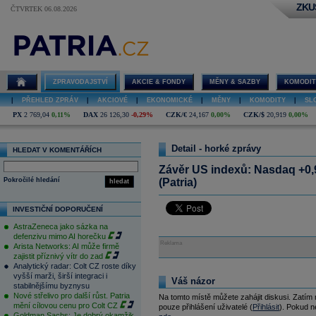
ZKU
ČTVRTEK 06.08.2026
ZPRAVODAJSTVÍ
AKCIE & FONDY
MĚNY & SAZBY
KOMODIT
|
PŘEHLED ZPRÁV
|
AKCIOVÉ
|
EKONOMICKÉ
|
MĚNY
|
KOMODITY
|
SL
PX
2 769,04
0,11%
DAX
26 126,30
-0,29%
CZK/€
24,167
0,00%
CZK/$
20,919
0,00%
Detail - horké zprávy
HLEDAT V KOMENTÁŘÍCH
Závěr US indexů: Nasdaq +0,
Pokročilé hledání
(Patria)
hledat
INVESTIČNÍ DOPORUČENÍ
AstraZeneca jako sázka na
defenzivu mimo AI horečku
Reklama
Arista Networks: AI může firmě
zajistit příznivý vítr do zad
Analytický radar: Colt CZ roste díky
vyšší marži, širší integraci i
Váš názor
stabilnějšímu byznysu
Nové střelivo pro další růst. Patria
Na tomto místě můžete zahájit diskusi. Zatím
mění cílovou cenu pro Colt CZ
pouze přihlášení uživatelé (
Přihlásit
). Pokud ne
Goldman Sachs: Je dobrý okamžik