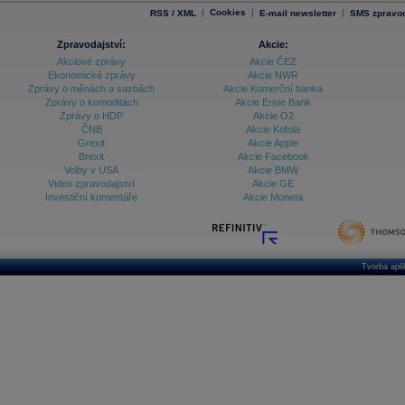
|
Cookies
|
|
RSS / XML
E-mail newsletter
SMS zpravod
Zpravodajství:
Akcie:
Akciové zprávy
Akcie ČEZ
Ekonomické zprávy
Akcie NWR
Zprávy o měnách a sazbách
Akcie Komerční banka
Zprávy o komoditách
Akcie Erste Bank
Zprávy o HDP
Akcie O2
ČNB
Akcie Kofola
Grexit
Akcie Apple
Brexit
Akcie Facebook
Volby v USA
Akcie BMW
Video zpravodajství
Akcie GE
Investiční komentáře
Akcie Moneta
Tvorba apl