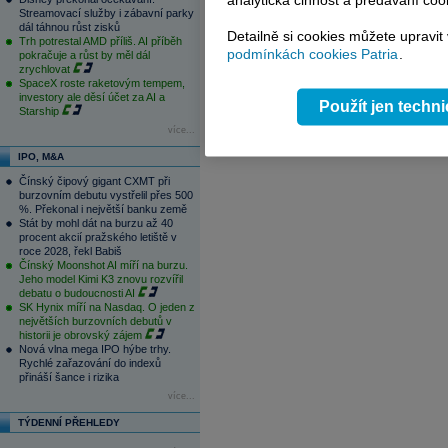
analytická činnost a předávání coo
1
2
3
4
Streamovací služby i zábavní parky
dál táhnou růst zisků
Detailně si cookies můžete upravit
Trh potrestal AMD příliš. AI příběh
podmínkách cookies Patria
.
pokračuje a růst by měl dál
zrychlovat
SpaceX roste raketovým tempem,
investory ale děsí účet za AI a
Použít jen techn
Starship
více...
IPO, M&A
Čínský čipový gigant CXMT při
burzovním debutu vystřelil přes 500
%. Překonal i největší banku země
Stát by mohl dát na burzu až 40
procent akcií pražského letiště v
roce 2028, řekl Babiš
Čínský Moonshot AI míří na burzu.
Jeho model Kimi K3 znovu rozvířil
debatu o budoucnosti AI
SK Hynix míří na Nasdaq. O jeden z
největších burzovních debutů v
historii je obrovský zájem
Nová vlna mega IPO hýbe trhy.
Rychlé zařazování do indexů
přináší šance i rizika
více...
TÝDENNÍ PŘEHLEDY