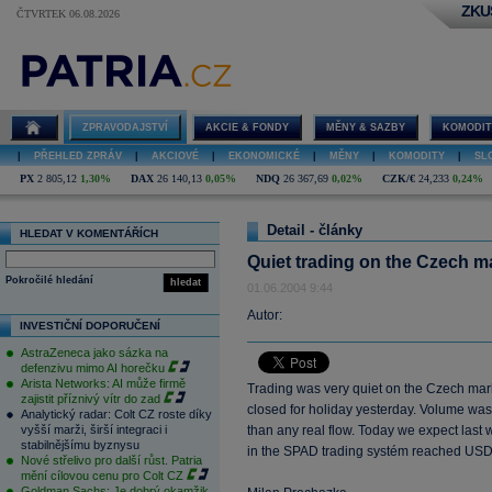
ZKU
ČTVRTEK 06.08.2026
ZPRAVODAJSTVÍ
AKCIE & FONDY
MĚNY & SAZBY
KOMODIT
|
PŘEHLED ZPRÁV
|
AKCIOVÉ
|
EKONOMICKÉ
|
MĚNY
|
KOMODITY
|
SL
PX
2 805,12
1,30%
DAX
26 140,13
0,05%
NDQ
26 367,69
0,02%
CZK/€
24,233
0,24%
Detail - články
HLEDAT V KOMENTÁŘÍCH
Quiet trading on the Czech m
Pokročilé hledání
hledat
01.06.2004 9:44
Autor:
INVESTIČNÍ DOPORUČENÍ
AstraZeneca jako sázka na
defenzivu mimo AI horečku
Arista Networks: AI může firmě
Trading was very quiet on the Czech ma
zajistit příznivý vítr do zad
closed for holiday yesterday. Volume was
Analytický radar: Colt CZ roste díky
vyšší marži, širší integraci i
than any real flow. Today we expect last 
stabilnějšímu byznysu
in the SPAD trading systém reached US
Nové střelivo pro další růst. Patria
mění cílovou cenu pro Colt CZ
Goldman Sachs: Je dobrý okamžik