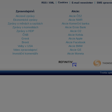
|
Cookies
|
|
RSS / XML
E-mail newsletter
SMS zpravod
Zpravodajství:
Akcie:
Akciové zprávy
Akcie ČEZ
Ekonomické zprávy
Akcie NWR
Zprávy o měnách a sazbách
Akcie Komerční banka
Zprávy o komoditách
Akcie Erste Bank
Zprávy o HDP
Akcie O2
ČNB
Akcie Kofola
Grexit
Akcie Apple
Brexit
Akcie Facebook
Volby v USA
Akcie BMW
Video zpravodajství
Akcie GE
Investiční komentáře
Akcie Moneta
Tvorba apl