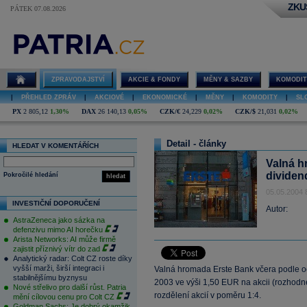
ZKU
PÁTEK 07.08.2026
ZPRAVODAJSTVÍ
AKCIE & FONDY
MĚNY & SAZBY
KOMODIT
|
PŘEHLED ZPRÁV
|
AKCIOVÉ
|
EKONOMICKÉ
|
MĚNY
|
KOMODITY
|
SL
PX
2 805,12
1,30%
DAX
26 140,13
0,05%
CZK/€
24,229
0,02%
CZK/$
21,031
0,02%
Detail - články
HLEDAT V KOMENTÁŘÍCH
Valná h
dividend
Pokročilé hledání
hledat
05.05.2004 
INVESTIČNÍ DOPORUČENÍ
Autor:
AstraZeneca jako sázka na
defenzivu mimo AI horečku
Arista Networks: AI může firmě
zajistit příznivý vítr do zad
Analytický radar: Colt CZ roste díky
vyšší marži, širší integraci i
Valná hromada Erste Bank včera podle oč
stabilnějšímu byznysu
2003 ve výši 1,50 EUR na akcii (rozhodné
Nové střelivo pro další růst. Patria
rozdělení akcií v poměru 1:4.
mění cílovou cenu pro Colt CZ
Goldman Sachs: Je dobrý okamžik