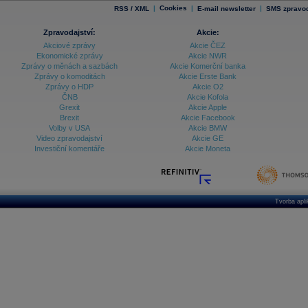
|
Cookies
|
|
RSS / XML
E-mail newsletter
SMS zpravod
Zpravodajství:
Akcie:
Akciové zprávy
Akcie ČEZ
Ekonomické zprávy
Akcie NWR
Zprávy o měnách a sazbách
Akcie Komerční banka
Zprávy o komoditách
Akcie Erste Bank
Zprávy o HDP
Akcie O2
ČNB
Akcie Kofola
Grexit
Akcie Apple
Brexit
Akcie Facebook
Volby v USA
Akcie BMW
Video zpravodajství
Akcie GE
Investiční komentáře
Akcie Moneta
Tvorba apl