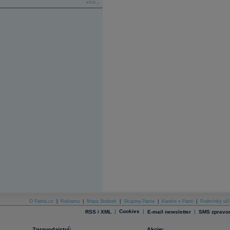
více...
O Patria.cz
|
Reklama
|
Mapa Stránek
|
Skupina Patria
|
Kariéra v Patrii
|
Podmínky uží
|
Cookies
|
|
RSS / XML
E-mail newsletter
SMS zpravod
Zpravodajství:
Akcie: