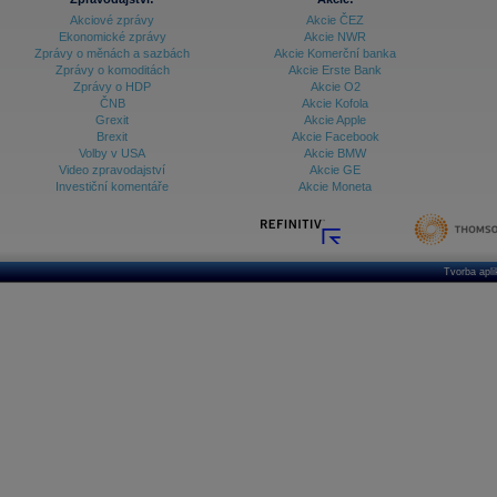
Akciové zprávy
Akcie ČEZ
Ekonomické zprávy
Akcie NWR
Zprávy o měnách a sazbách
Akcie Komerční banka
Zprávy o komoditách
Akcie Erste Bank
Zprávy o HDP
Akcie O2
ČNB
Akcie Kofola
Grexit
Akcie Apple
Brexit
Akcie Facebook
Volby v USA
Akcie BMW
Video zpravodajství
Akcie GE
Investiční komentáře
Akcie Moneta
Tvorba apl