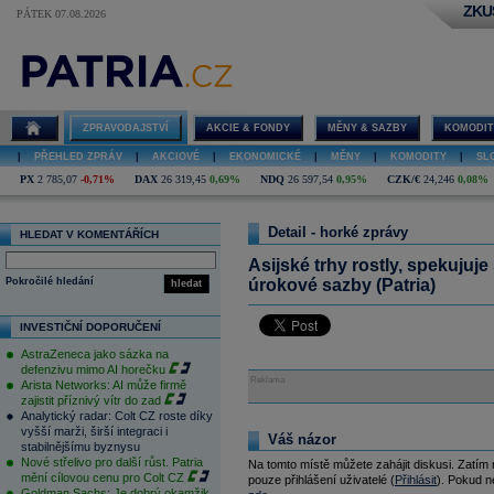
ZKU
PÁTEK 07.08.2026
ZPRAVODAJSTVÍ
AKCIE & FONDY
MĚNY & SAZBY
KOMODIT
|
PŘEHLED ZPRÁV
|
AKCIOVÉ
|
EKONOMICKÉ
|
MĚNY
|
KOMODITY
|
SL
PX
2 785,07
-0,71%
DAX
26 319,45
0,69%
NDQ
26 597,54
0,95%
CZK/€
24,246
0,08%
Detail - horké zprávy
HLEDAT V KOMENTÁŘÍCH
Asijské trhy rostly, spekujuj
Pokročilé hledání
úrokové sazby (Patria)
hledat
INVESTIČNÍ DOPORUČENÍ
AstraZeneca jako sázka na
defenzivu mimo AI horečku
Reklama
Arista Networks: AI může firmě
zajistit příznivý vítr do zad
Analytický radar: Colt CZ roste díky
vyšší marži, širší integraci i
Váš názor
stabilnějšímu byznysu
Nové střelivo pro další růst. Patria
Na tomto místě můžete zahájit diskusi. Zatím
mění cílovou cenu pro Colt CZ
pouze přihlášení uživatelé (
Přihlásit
). Pokud ne
Goldman Sachs: Je dobrý okamžik