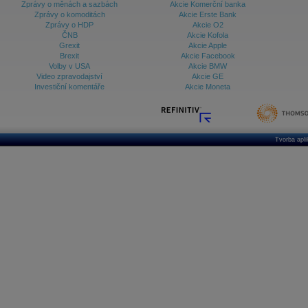
Zprávy o měnách a sazbách
Akcie Komerční banka
Zprávy o komoditách
Akcie Erste Bank
Zprávy o HDP
Akcie O2
ČNB
Akcie Kofola
Grexit
Akcie Apple
Brexit
Akcie Facebook
Volby v USA
Akcie BMW
Video zpravodajství
Akcie GE
Investiční komentáře
Akcie Moneta
Tvorba apl