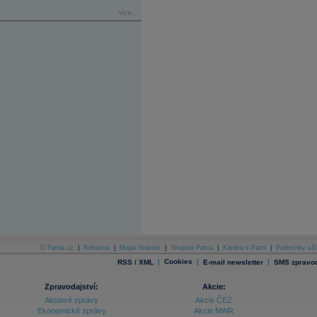
více...
O Patria.cz
|
Reklama
|
Mapa Stránek
|
Skupina Patria
|
Kariéra v Patrii
|
Podmínky uží
|
Cookies
|
|
RSS / XML
E-mail newsletter
SMS zpravod
Zpravodajství:
Akcie:
Akciové zprávy
Akcie ČEZ
Ekonomické zprávy
Akcie NWR