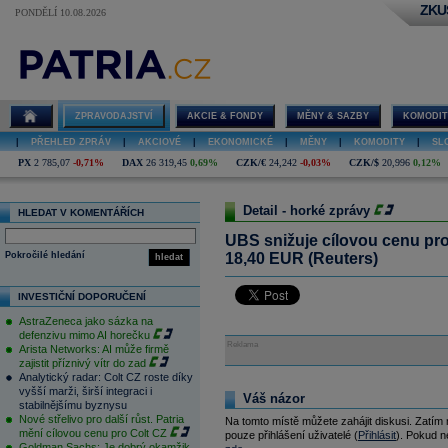
ZKU
PONDĚLÍ 10.08.2026
ZPRAVODAJSTVÍ
AKCIE & FONDY
MĚNY & SAZBY
KOMODIT
|
PŘEHLED ZPRÁV
|
AKCIOVÉ
|
EKONOMICKÉ
|
MĚNY
|
KOMODITY
|
SL
PX
2 785,07
-0,71%
DAX
26 319,45
0,69%
CZK/€
24,242
-0,03%
CZK/$
20,996
0,12%
Detail - horké zprávy
HLEDAT V KOMENTÁŘÍCH
UBS snižuje cílovou cenu pr
Pokročilé hledání
18,40 EUR (Reuters)
hledat
INVESTIČNÍ DOPORUČENÍ
AstraZeneca jako sázka na
defenzivu mimo AI horečku
Reklama
Arista Networks: AI může firmě
zajistit příznivý vítr do zad
Analytický radar: Colt CZ roste díky
vyšší marži, širší integraci i
Váš názor
stabilnějšímu byznysu
Nové střelivo pro další růst. Patria
Na tomto místě můžete zahájit diskusi. Zatím
mění cílovou cenu pro Colt CZ
pouze přihlášení uživatelé (
Přihlásit
). Pokud ne
Goldman Sachs: Je dobrý okamžik